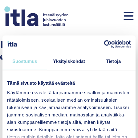
Skip to content
Implement place:
Early
childhood education
Suostumus
Yksityiskohdat
Tietoja
Tämä sivusto käyttää evästeitä
Käytämme evästeitä tarjoamamme sisällön ja mainosten
räätälöimiseen, sosiaalisen median ominaisuuksien
tukemiseen ja kävijämäärämme analysoimiseen. Lisäksi
jaamme sosiaalisen median, mainosalan ja analytiikka-
Equal wellbeing for children and
alan kumppaneillemme tietoja siitä, miten käytät
families
sivustoamme. Kumppanimme voivat yhdistää näitä
tietoja muihin tietoihin, joita olet antanut heille tai joita on