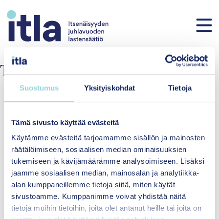
Skip to content
Target group:
Infants
Suostumus
Yksityiskohdat
Tietoja
Tämä sivusto käyttää evästeitä
Käytämme evästeitä tarjoamamme sisällön ja mainosten
räätälöimiseen, sosiaalisen median ominaisuuksien
tukemiseen ja kävijämäärämme analysoimiseen. Lisäksi
Equal wellbeing for children and
jaamme sosiaalisen median, mainosalan ja analytiikka-
families
alan kumppaneillemme tietoja siitä, miten käytät
sivustoamme. Kumppanimme voivat yhdistää näitä
Itsenäisyyden
tietoja muihin tietoihin, joita olet antanut heille tai joita on