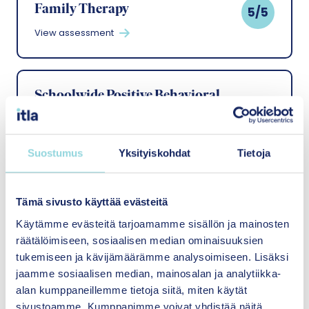
Family Therapy
5/5
View assessment
Schoolwide Positive Behavioral
Interventions and Supports
5/5
View assessment
Suostumus
Yksityiskohdat
Tietoja
ABC for Parents, All Children in
Tämä sivusto käyttää evästeitä
Focus
4/5
Käytämme evästeitä tarjoamamme sisällön ja mainosten
View assessment
räätälöimiseen, sosiaalisen median ominaisuuksien
tukemiseen ja kävijämäärämme analysoimiseen. Lisäksi
jaamme sosiaalisen median, mainosalan ja analytiikka-
alan kumppaneillemme tietoja siitä, miten käytät
Friends programme: Friends for
sivustoamme. Kumppanimme voivat yhdistää näitä