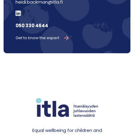
heidi.backman@itla.fi
050 330 4644
Get to know the expert
Equal wellbeing for children and