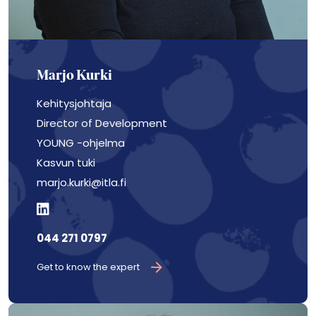
Marjo Kurki
Kehitysjohtaja
Director of Development
YOUNG -ohjelma
Kasvun tuki
marjo.kurki@itla.fi
044 271 0797
Get to know the expert