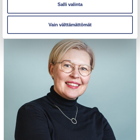
i
Salli valinta
n
Contact us
t
Let’s discuss!
Vain välttämättömät
a