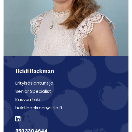
Heidi Backman
Erityisasiantuntija
Senior Specialist
Kasvun tuki
heidi.backman@itla.fi
050 330 4644