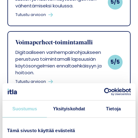
5/5
vähentämiseksi koulussa.
Tutustu arvioon
Voimaperheet-toimintamalli
Digitaaliseen vanhempainohjaukseen
perustuva toimintamalli lapsuusiän
5/5
käytösongelmien ennaltaehkäisyyn ja
hoitoon.
Tutustu arvioon
Suostumus
Yksityiskohdat
Tietoja
ABC-vanhemmuusryhmä
Lasten terveyden ja myönteisen
4/5
kehityksen vahvistamiseen.
Tämä sivusto käyttää evästeitä
Tutustu arvioon