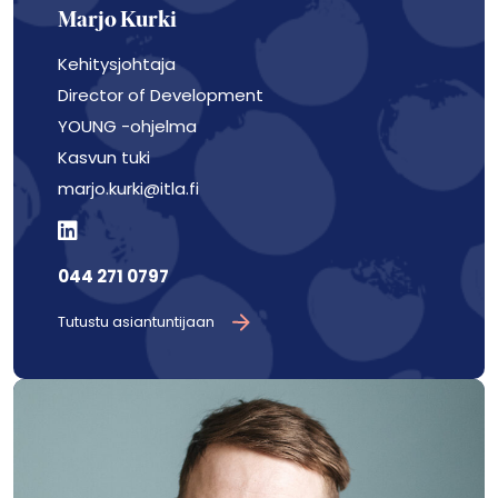
Marjo Kurki
Kehitysjohtaja
Director of Development
YOUNG -ohjelma
Kasvun tuki
marjo.kurki@itla.fi
044 271 0797
Tutustu asiantuntijaan