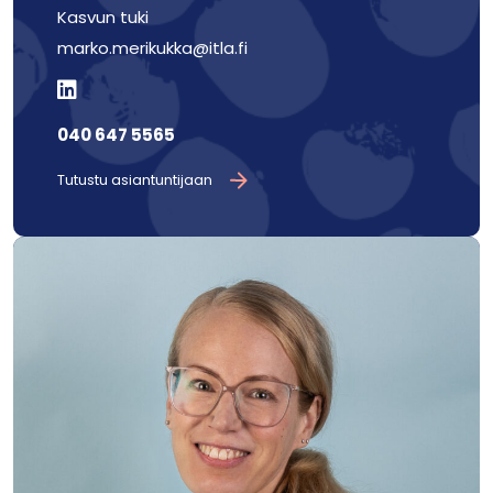
Kasvun tuki
marko.merikukka@itla.fi
040 647 5565
Tutustu asiantuntijaan