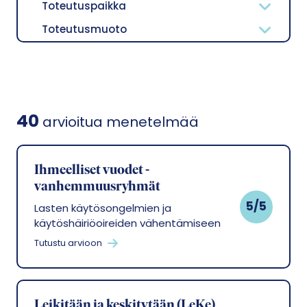
Toteutuspaikka
Toteutusmuoto
40
arvioitua menetelmää
Ihmeelliset vuodet -
vanhemmuusryhmät
5/5
Lasten käytösongelmien ja
käytöshäiriöoireiden vähentämiseen
Tutustu arvioon
Leikitään ja keskitytään (LeKe)