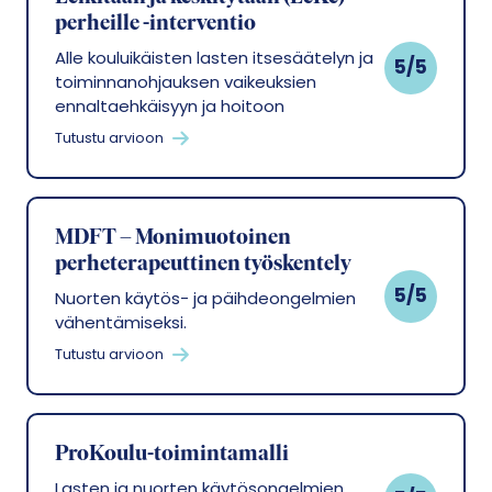
perheille -interventio
Alle kouluikäisten lasten itsesäätelyn ja
5/5
toiminnanohjauksen vaikeuksien
ennaltaehkäisyyn ja hoitoon
Tutustu arvioon
MDFT – Monimuotoinen
perheterapeuttinen työskentely
5/5
Nuorten käytös- ja päihdeongelmien
vähentämiseksi.
Tutustu arvioon
ProKoulu-toimintamalli
Lasten ja nuorten käytösongelmien