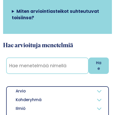
Miten arviointiasteikot suhteutuvat
toisiinsa?
Hae arvioituja menetelmiä
Ha
e
Arvio
Kohderyhmä
Ilmiö