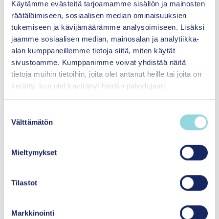
Käytämme evästeitä tarjoamamme sisällön ja mainosten
räätälöimiseen, sosiaalisen median ominaisuuksien
tukemiseen ja kävijämäärämme analysoimiseen. Lisäksi
jaamme sosiaalisen median, mainosalan ja analytiikka-
Friends-ohjelma: Friends for Life
alan kumppaneillemme tietoja siitä, miten käytät
Ohjelma lasten mielen hyvinvoinnin
4/5
sivustoamme. Kumppanimme voivat yhdistää näitä
tukemiseksi
tietoja muihin tietoihin, joita olet antanut heille tai joita on
Tutustu arvioon
kerätty, kun olet käyttänyt heidän palvelujaan.
S
Välttämätön
ICDP – kannustava
u
vuorovaikutusohjelma
o
s
4/5
Lapsen ja vanhemman välisen
Mieltymykset
t
vuorovaikutuksen vahvistamiseen.
u
Tutustu arvioon
m
Tilastot
u
k
Markkinointi
s