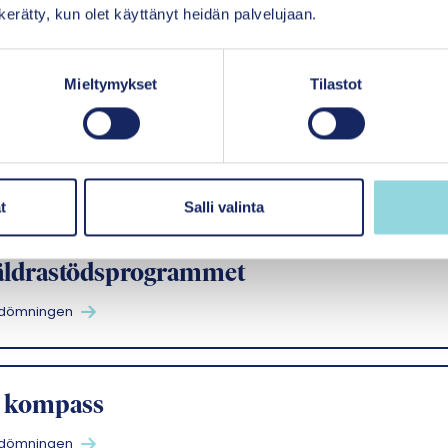
n kerätty, kun olet käyttänyt heidän palvelujaan.
edömningen
Mieltymykset
Tilastot
etsmodellen Voimaperheet (Finnish
t Families Parent training program FSFP
edömningen
t
Salli valinta
äldrastödsprogrammet
edömningen
s kompass
edömningen