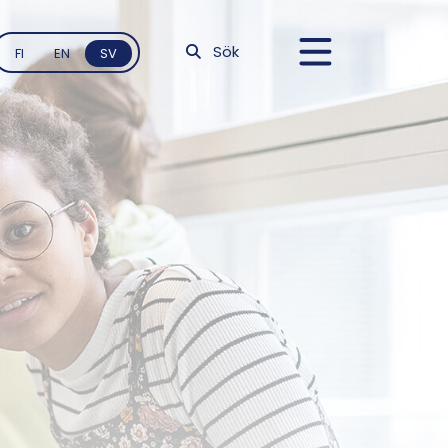
Sök
FI
EN
SV