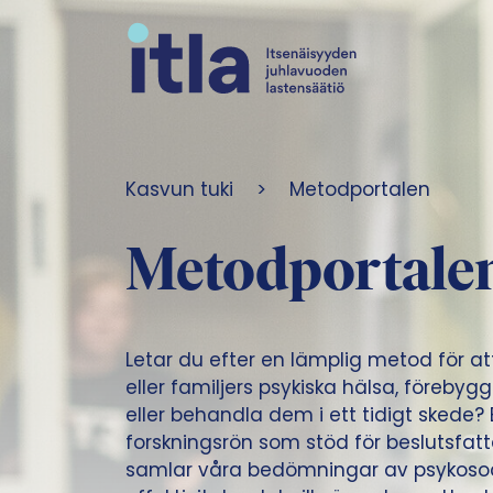
Skip to content
Kasvun tuki
>
Metodportalen
Metodportale
Letar du efter en lämplig metod för at
eller familjers psykiska hälsa, förebyg
eller behandla dem i ett tidigt skede?
forskningsrön som stöd för beslutsfa
samlar våra bedömningar av psykoso