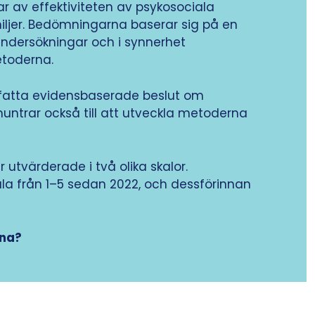
av effektiviteten av psykosociala
miljer. Bedömningarna baserar sig på en
 undersökningar och i synnerhet
etoderna.
t fatta evidensbaserade beslut om
trar också till att utveckla metoderna
 utvärderade i två olika skalor.
ala från 1–5 sedan 2022, och dessförinnan
rna?