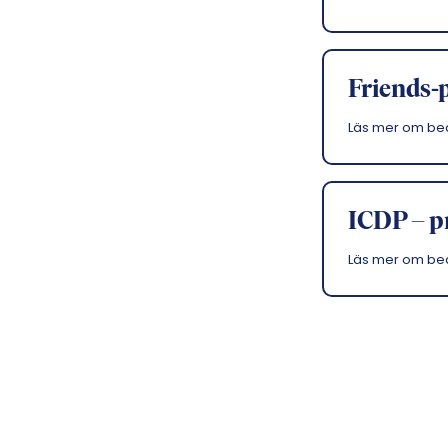
t
a
Friends-
Läs mer om b
ICDP – p
Läs mer om b