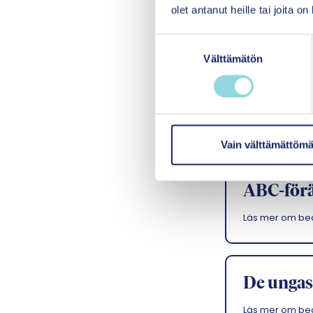
olet antanut heille tai joita o
Läs mer om b
S
Välttämätön
u
Verksamh
o
s
Stronges
t
Läs mer om b
u
m
Vain välttämättömä
u
k
ABC-för
s
e
Läs mer om b
n
v
a
l
De unga
i
Läs mer om b
n