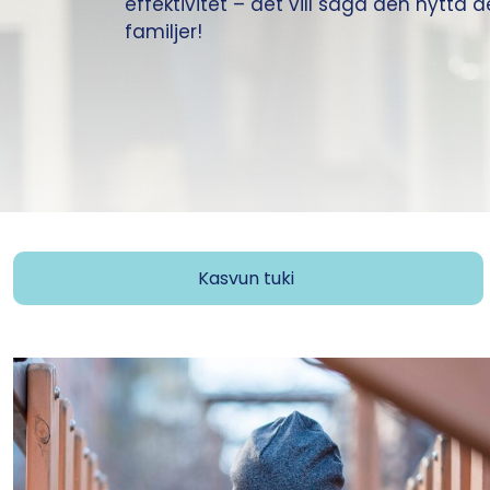
effektivitet – det vill säga den nytta 
familjer!
Kasvun tuki