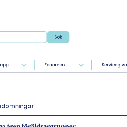
Sök
rupp
Fenomen
Servicegiva
edömningar