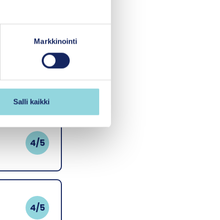
Markkinointi
)
5/5
Salli kaikki
4/5
4/5