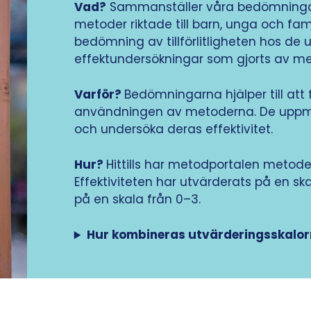
Vad?
Sammanställer våra bedömningar 
metoder riktade till barn, unga och fa
bedömning av tillförlitligheten hos de
effektundersökningar som gjorts av m
Varför?
Bedömningarna hjälper till at
användningen av metoderna. De uppmun
och undersöka deras effektivitet.
Hur?
Hittills har metodportalen metoder
Effektiviteten har utvärderats på en sk
på en skala från 0–3.
Hur kombineras utvärderingsskalo