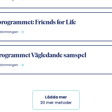
programmet: Friends for Life
edömningen
rogrammet Vägledande samspel
edömningen
Lädda mer
30
mer metoder