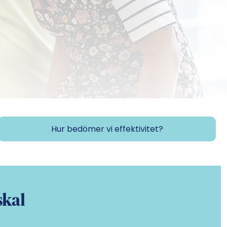
Hur bedömer vi effektivitet?
skal