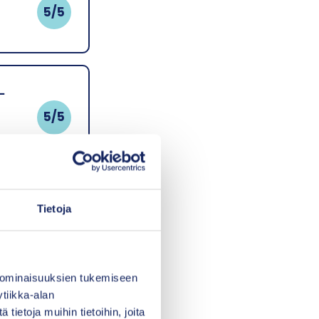
5/5
-
5/5
Tietoja
5/5
 ominaisuuksien tukemiseen
tiikka-alan
ietoja muihin tietoihin, joita
5/5