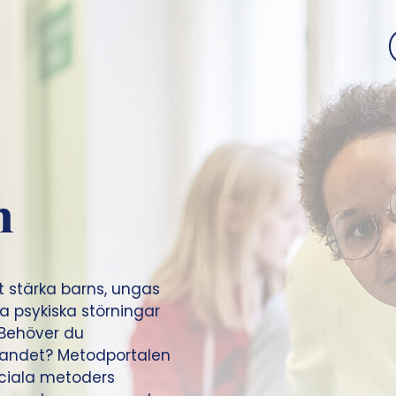
n
t stärka barns, ungas
ga psykiska störningar
 Behöver du
ttandet? Metodportalen
ciala metoders