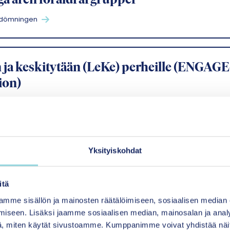
iga åren föräldrargrupper
edömningen
 ja keskitytään (LeKe) perheille (ENGAGE
tion)
edömningen
ultidimensionell familjeterapi
Yksityiskohdat
edömningen
itä
mme sisällön ja mainosten räätälöimiseen, sosiaalisen median
iseen. Lisäksi jaamme sosiaalisen median, mainosalan ja analy
hetsmodellen ProSkola
, miten käytät sivustoamme. Kumppanimme voivat yhdistää näitä t