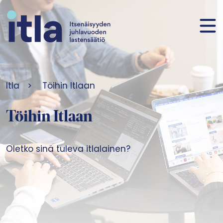
Siirry sisältöön
Itla
>
Töihin Itlaan
Töihin Itlaan
Oletko sinä tuleva itlalainen?