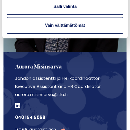
i
Salli valinta
n
t
Vain välttämättömät
a
Aurora Misinsarva
Johdon assistentti ja HR-koordinaattori
Executive Assistant and HR Coordinator
aurora.misinsarva@itla.fi
040 154 5068
Tutustu asiantuntijaan