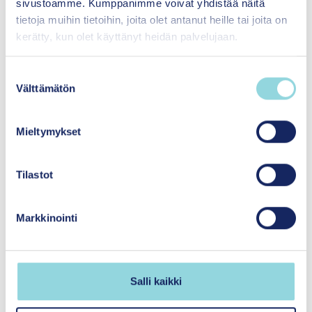
CEO
sivustoamme. Kumppanimme voivat yhdistää näitä
tietoja muihin tietoihin, joita olet antanut heille tai joita on
katri.vataja@itla.fi
kerätty, kun olet käyttänyt heidän palvelujaan.
S
040 702 0899
Välttämätön
u
Tutustu asiantuntijaan
o
s
Mieltymykset
t
u
m
Tilastot
u
k
Markkinointi
s
e
n
v
Salli kaikki
a
l