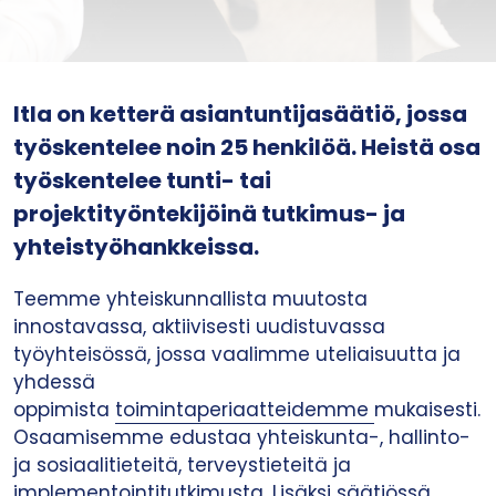
Itla on ketterä asiantuntijasäätiö, jossa
työskentelee noin 25 henkilöä. Heistä osa
työskentelee tunti- tai
projektityöntekijöinä tutkimus- ja
yhteistyöhankkeissa.
Teemme yhteiskunnallista muutosta
innostavassa, aktiivisesti uudistuvassa
työyhteisössä, jossa vaalimme uteliaisuutta ja
yhdessä
oppimista
toimintaperiaatteidemme
mukaisesti.
Osaamisemme edustaa yhteiskunta-, hallinto-
ja sosiaalitieteitä, terveystieteitä ja
implementointitutkimusta. Lisäksi säätiössä