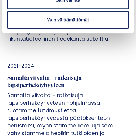
mieluisa ja maksuton liikuntaharrastus
n
koulupäivän yhteydessä.
t
Kehittämishankkeessa ovat mukana Turun,
Vain välttämättömät
a
Helsingin, Espoon, Vantaan ja Jyväskylän
kaupungit, Jyväskylän yliopiston
liikuntatieteellinen tiedekunta sekä Itla.
2021-2024
Samalta viivalta – ratkaisuja
lapsiperheköyhyyteen
Samalta viivalta – ratkaisuja
lapsiperheköyhyyteen -ohjelmassa
tuotamme tutkimustietoa
lapsiperheköyhyydestä päätöksenteon
perustaksi, käynnistämme kokeiluja sekä
vahvistamme aihepiirin tutkijoiden ja