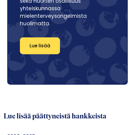
sekä nuorten osallisuus
yhteiskunnassa
mielenterveysongelmista
huolimatta.
Lue lisää
Lue lisää päättyneistä hankkeista