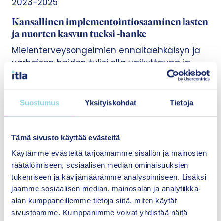
2023-2025
Kansallinen implementointiosaaminen lasten
ja nuorten kasvun tueksi -hanke
Mielenterveysongelmien ennaltaehkäisyn ja
varhaisen hoidon tulisi olla vaikuttavaa ja
yhdenvertaisesti kaikkien lasten ja nuorten
saatavilla. Psykososiaaliset menetelmät ja
toimintamallit ovat tärkeä osa
Suostumus
Yksityiskohdat
Tietoja
mielenterveyden tukea. Edistimme niiden
suunnitelmallisempaa käyttöönottoa ja
ylläpitoa kaikkialla Suomessa – esimerkiksi
Tämä sivusto käyttää evästeitä
sosiaali- ja terveydenhuollossa, kouluissa ja
Käytämme evästeitä tarjoamamme sisällön ja mainosten
järjestöissä.
räätälöimiseen, sosiaalisen median ominaisuuksien
tukemiseen ja kävijämäärämme analysoimiseen. Lisäksi
jaamme sosiaalisen median, mainosalan ja analytiikka-
alan kumppaneillemme tietoja siitä, miten käytät
2023-2024
sivustoamme. Kumppanimme voivat yhdistää näitä