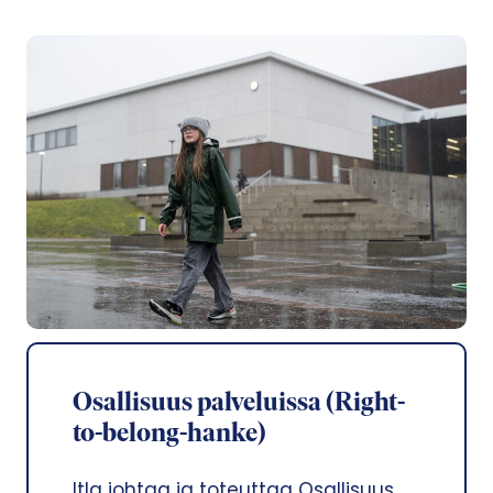
Osallisuus palveluissa (Right-
to-belong-hanke)
Itla johtaa ja toteuttaa Osallisuus