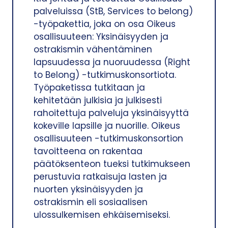
palveluissa (StB, Services to belong)
-työpakettia, joka on osa Oikeus
osallisuuteen: Yksinäisyyden ja
ostrakismin vähentäminen
lapsuudessa ja nuoruudessa (Right
to Belong) -tutkimuskonsortiota.
Työpaketissa tutkitaan ja
kehitetään julkisia ja julkisesti
rahoitettuja palveluja yksinäisyyttä
kokeville lapsille ja nuorille. Oikeus
osallisuuteen -tutkimuskonsortion
tavoitteena on rakentaa
päätöksenteon tueksi tutkimukseen
perustuvia ratkaisuja lasten ja
nuorten yksinäisyyden ja
ostrakismin eli sosiaalisen
ulossulkemisen ehkäisemiseksi.