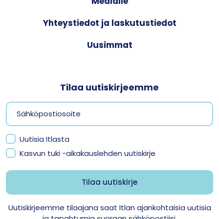
Medialle
Yhteystiedot ja laskutustiedot
Uusimmat
Tilaa uutiskirjeemme
Uutisia Itlasta
Kasvun tuki -aikakauslehden uutiskirje
Uutiskirjeemme tilaajana saat Itlan ajankohtaisia uutisia
ja tapahtumia suoraan sähköpostiisi.