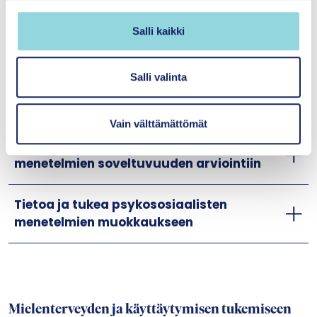
käyttöönoton vahvistaminen
n
v
Salli kaikki
a
Tietoa ja tukea psykososiaalisten
l
menetelmien käyttöönottoon
i
Salli valinta
n
Mielenterveyspalveluiden tilannekuva
t
Vain välttämättömät
a
Tietoa ja tukea psykososiaalisten
menetelmien soveltuvuuden arviointiin
Tietoa ja tukea psykososiaalisten
menetelmien muokkaukseen
Mielenterveyden ja käyttäytymisen tukemiseen