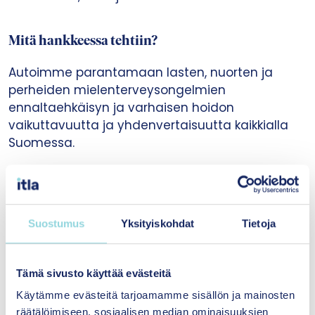
Mitä hankkeessa tehtiin?
Autoimme parantamaan lasten, nuorten ja
perheiden mielenterveysongelmien
ennaltaehkäisyn ja varhaisen hoidon
vaikuttavuutta ja yhdenvertaisuutta kaikkialla
Suomessa.
Edistimme hankkeen avulla tutkitusti
vaikuttavien psykososiaalisten menetelmien ja
toimintamallien suunnitelmallisempaa
Suostumus
Yksityiskohdat
Tietoja
käyttöönottoa. Vahvistimme implementointiin eli
suunnitelmalliseen käyttöönottoon ja
juurruttamiseen liittyvää osaamista, rakenteita,
Tämä sivusto käyttää evästeitä
prosesseja ja yhteistyötä kansallisesti ja
alueellisesti.
Käytämme evästeitä tarjoamamme sisällön ja mainosten
räätälöimiseen, sosiaalisen median ominaisuuksien