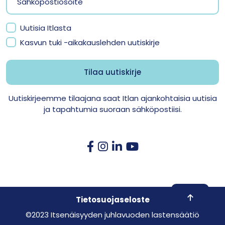
Uutisia Itlasta
Kasvun tuki -aikakauslehden uutiskirje
Uutiskirjeemme tilaajana saat Itlan ajankohtaisia uutisia
ja tapahtumia suoraan sähköpostiisi.
Skroll to 
Tietosuojaseloste
©2023 Itsenäisyyden juhlavuoden lastensäätiö