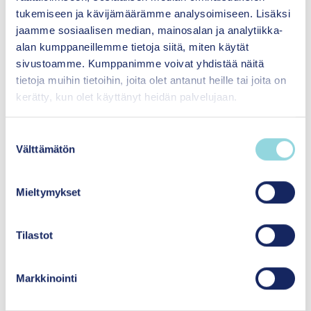
Teimme hankkeen aikana tiiviistä yhteistyötä
tukemiseen ja kävijämäärämme analysoimiseen. Lisäksi
muun muassa sosiaali- ja terveysministeriön,
jaamme sosiaalisen median, mainosalan ja analytiikka-
THL:n, Opetushallituksen, hyvinvointi- ja
alan kumppaneillemme tietoja siitä, miten käytät
yhteistyöalueiden, koulujen, yliopistojen,
sivustoamme. Kumppanimme voivat yhdistää näitä
tietoja muihin tietoihin, joita olet antanut heille tai joita on
järjestöjen ja seurakuntien kanssa.
kerätty, kun olet käyttänyt heidän palvelujaan.
Hanketta rahoitti sosiaali- ja terveysministeriö.
Se täydensi kansallisen mielenterveysstrategian
S
(2020–2030) toteuttamista ja tuki
Välttämätön
u
erikoissairaanhoidon keskittämisasetuksessa
o
määritettyjen tehtävien täyttämistä.
s
Mieltymykset
t
u
m
Tilastot
Hankkeen tuotokset
u
k
Markkinointi
s
Psykososiaalisten menetelmien onnistuneen
e