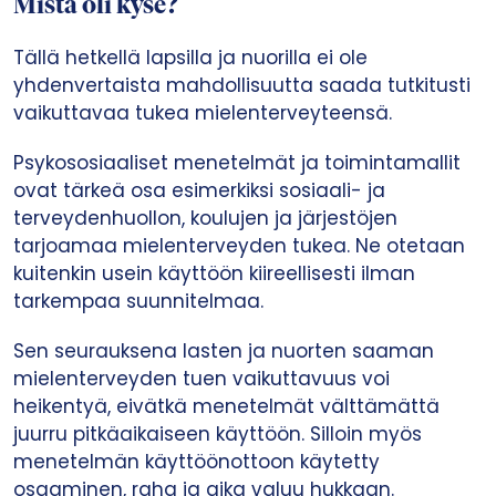
Mistä oli kyse?
Tällä hetkellä lapsilla ja nuorilla ei ole
yhdenvertaista mahdollisuutta saada tutkitusti
vaikuttavaa tukea mielenterveyteensä.
Psykososiaaliset menetelmät ja toimintamallit
ovat tärkeä osa esimerkiksi sosiaali- ja
terveydenhuollon, koulujen ja järjestöjen
tarjoamaa mielenterveyden tukea. Ne otetaan
kuitenkin usein käyttöön kiireellisesti ilman
tarkempaa suunnitelmaa.
Sen seurauksena lasten ja nuorten saaman
mielenterveyden tuen vaikuttavuus voi
heikentyä, eivätkä menetelmät välttämättä
juurru pitkäaikaiseen käyttöön. Silloin myös
menetelmän käyttöönottoon käytetty
osaaminen, raha ja aika valuu hukkaan.