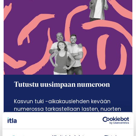
Tutustu uusimpaan numeroon
Kasvun tuki -aikakauslehden kevään
numerossa tarkastellaan lasten, nuorten
ja perheiden hyvinvointia tutkimuksen,
käytännön työn ja palvelujärjestelmän
näkökulmista. Artikkeleissa käsitellään