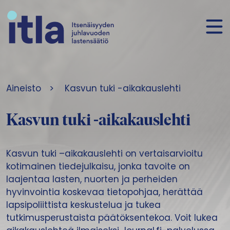
Siirry sisältöön
Aineisto
>
Kasvun tuki -aikakauslehti
Kasvun tuki -aikakauslehti
Kasvun tuki –aikakauslehti on vertaisarvioitu
kotimainen tiedejulkaisu, jonka tavoite on
laajentaa lasten, nuorten ja perheiden
hyvinvointia koskevaa tietopohjaa, herättää
lapsipoliittista keskustelua ja tukea
tutkimusperustaista päätöksentekoa. Voit lukea