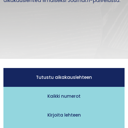
aikakauslehteä ilmaiseksi Journal.fi-palvelussa.
Tutustu aikakauslehteen
Kaikki numerot
Kirjoita lehteen