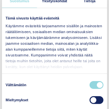
Suostumus
Yksityiskohdat
Tietoja
muun muassa nuorten mielenterveyttä,
osallisuutta ja arjen hyvinvointia. Myös
vanhempien jaksamiseen,
Tämä sivusto käyttää evästeitä
perhesuhteisiin ja vanhemmuuden
Käytämme evästeitä tarjoamamme sisällön ja mainosten
tukemiseen liittyvät kysymykset
räätälöimiseen, sosiaalisen median ominaisuuksien
nousevat esiin. Numero sisältää neljä
tukemiseen ja kävijämäärämme analysoimiseen. Lisäksi
uutta menetelmäarviota.
jaamme sosiaalisen median, mainosalan ja analytiikka-
alan kumppaneillemme tietoja siitä, miten käytät
sivustoamme. Kumppanimme voivat yhdistää näitä
Tutustu lehteen
tietoja muihin tietoihin, joita olet antanut heille tai joita on
kerätty, kun olet käyttänyt heidän palvelujaan.
S
Mikä Kasvun tuki -aikakauslehti tarjoaa?
Välttämätön
u
o
Löydät aikakauslehdestä:
s
Mieltymykset
t
vertaisarvioituja systemaattisia katsauksia