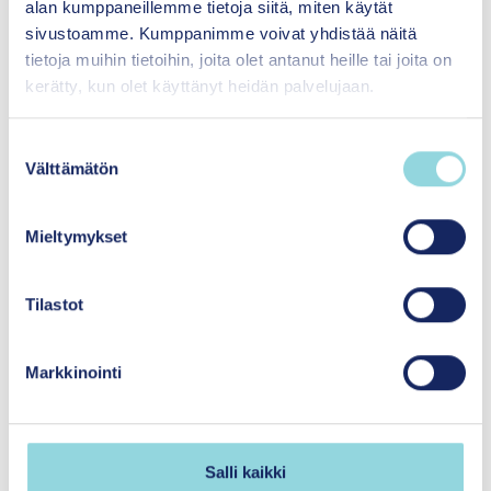
menetelmistä päätöksenteon ja käytännön
alan kumppaneillemme tietoja siitä, miten käytät
kehittämisen tueksi.
sivustoamme. Kumppanimme voivat yhdistää näitä
tietoja muihin tietoihin, joita olet antanut heille tai joita on
kerätty, kun olet käyttänyt heidän palvelujaan.
Lapsi- ja perhemyönteinen Suomi
Vahvistamme rakentavaa keskustelua lapsi- ja
S
Välttämätön
perhemyönteisestä yhteiskunnasta ja sen
u
tulevaisuudesta.
o
s
Mieltymykset
t
u
m
Tilastot
Ajankohtaista
u
k
Markkinointi
s
e
n
v
Salli kaikki
a