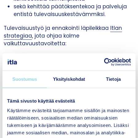
sekä kehittää päätöksentekoa ja palveluja
entistä tulevaisuuskestävämmiksi.
Tulevaisuustyö ja ennakointi läpileikkaa
Itlan
strategiaa
, jota ohjaa kolme
vaikuttavuustavoitetta:
Lapsilähtöiset kasvuympäristöt ja palvelut
Vauhditamme kasvuympäristöjen ja palveluiden
uudistumista lapsi- ja perhelähtöisiksi
Suostumus
Yksityiskohdat
Tietoja
paikallisesti, alueellisesti ja kansallisesti.
Tämä sivusto käyttää evästeitä
Lapsinäkökulmainen tieto käyttöön
Käytämme evästeitä tarjoamamme sisällön ja mainosten
Jalostamme ja välitämme tietoa
räätälöimiseen, sosiaalisen median ominaisuuksien
ajankohtaisista ja tulevaisuuden ilmiöistä sekä
tukemiseen ja kävijämäärämme analysoimiseen. Lisäksi
niihin liittyvistä ratkaisuista ja vaikuttavista
jaamme sosiaalisen median, mainosalan ja analytiikka-