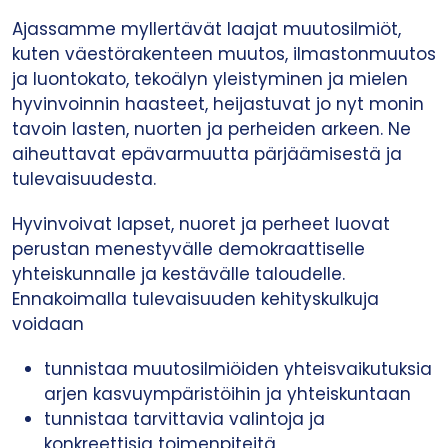
Ajassamme myllertävät laajat muutosilmiöt,
kuten väestörakenteen muutos, ilmastonmuutos
ja luontokato, tekoälyn yleistyminen ja mielen
hyvinvoinnin haasteet, heijastuvat jo nyt monin
tavoin lasten, nuorten ja perheiden arkeen. Ne
aiheuttavat epävarmuutta pärjäämisestä ja
tulevaisuudesta.
Hyvinvoivat lapset, nuoret ja perheet luovat
perustan menestyvälle demokraattiselle
yhteiskunnalle ja kestävälle taloudelle.
Ennakoimalla tulevaisuuden kehityskulkuja
voidaan
tunnistaa muutosilmiöiden yhteisvaikutuksia
arjen kasvuympäristöihin ja yhteiskuntaan
tunnistaa tarvittavia valintoja ja
konkreettisia toimenpiteitä