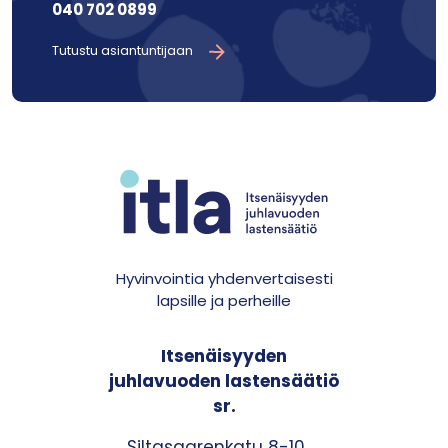
040 702 0899
Tutustu asiantuntijaan
Hyvinvointia yhdenvertaisesti
lapsille ja perheille
Itsenäisyyden
juhlavuoden lastensäätiö
sr.
Siltasaarenkatu 8-10