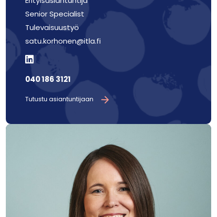
Erityisasiantuntija
Senior Specialist
Tulevaisuustyö
satu.korhonen@itla.fi
040 186 3121
Tutustu asiantuntijaan