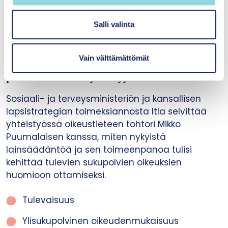
l
i
Salli valinta
n
Uutiset
|
25.05.2026
t
Vain välttämättömät
a
Selvitys tulevien sukupolvien huomioimisesta
päätöksenteossa käynnistyy
Sosiaali- ja terveysministeriön ja kansallisen
lapsistrategian toimeksiannosta Itla selvittää
yhteistyössä oikeustieteen tohtori Mikko
Puumalaisen kanssa, miten nykyistä
lainsäädäntöä ja sen toimeenpanoa tulisi
kehittää tulevien sukupolvien oikeuksien
huomioon ottamiseksi.
Tulevaisuus
Ylisukupolvinen oikeudenmukaisuus