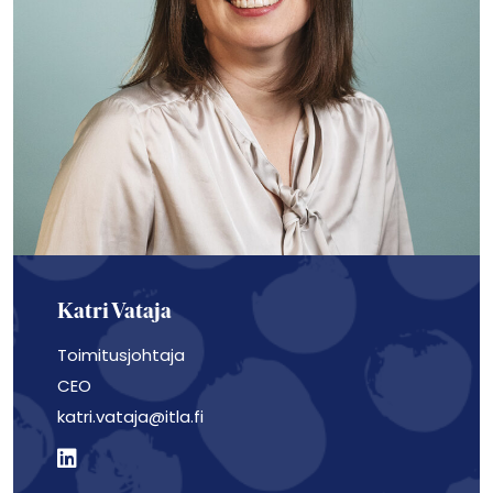
Katri Vataja
Toimitusjohtaja
CEO
katri.vataja@itla.fi