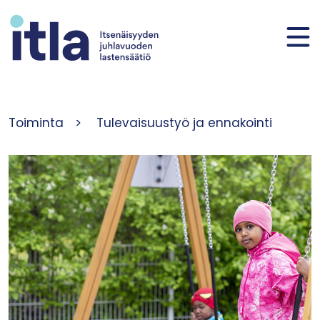
Siirry sisältöön
Toiminta
>
Tulevaisuustyö ja ennakointi