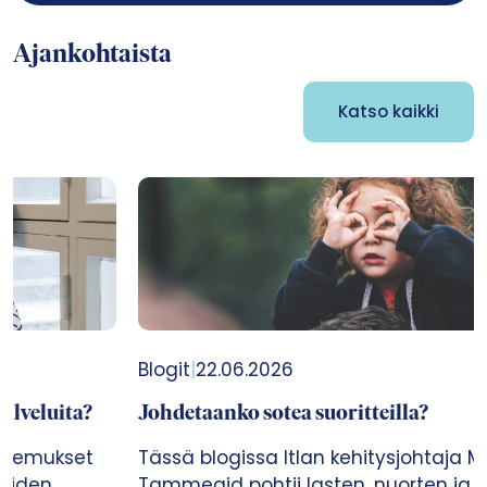
Ajankohtaista
Katso kaikki
Blogit
|
22.06.2026
Johdetaanko sotea suoritteilla?
Tässä blogissa Itlan kehitysjohtaja Marika
Tammeaid pohtii lasten, nuorten ja perheiden