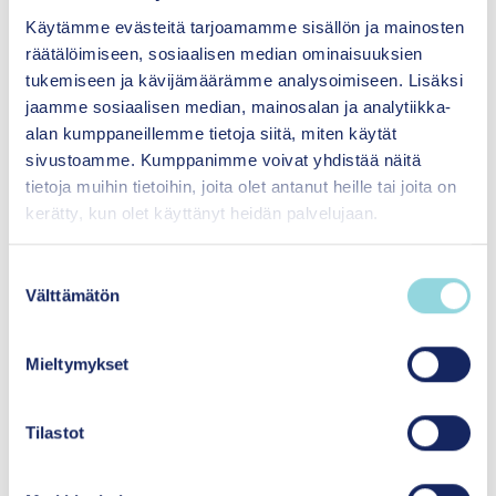
Teemme yhteistyötä
Käytämme evästeitä tarjoamamme sisällön ja mainosten
yliopistojen, tutkimuslaitosten,
räätälöimiseen, sosiaalisen median ominaisuuksien
säätiöiden sekä
tukemiseen ja kävijämäärämme analysoimiseen. Lisäksi
muiden yhteistyökumppaneiden kanssa.
jaamme sosiaalisen median, mainosalan ja analytiikka-
alan kumppaneillemme tietoja siitä, miten käytät
sivustoamme. Kumppanimme voivat yhdistää näitä
Lue lisää
tietoja muihin tietoihin, joita olet antanut heille tai joita on
kerätty, kun olet käyttänyt heidän palvelujaan.
S
Välttämätön
u
Talous
o
Toimintaamme rahoitetaan pääasiassa
s
Mieltymykset
säätiön pääoman tuotoilla.
t
u
Sijoitustoimintaamme ohjaavat
m
Tilastot
vastuullisuuden ja läpinäkyvyyden
u
periaatteet.
k