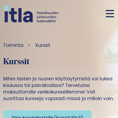
Siirry sisältöön
Toiminta
>
Kurssit
Kurssit
Miten lasten ja nuoren käyttäytymistä voi tukea
koulussa tai päiväkodissa? Tervetuloa
maksuttomille verkkokursseillemme! Voit
suorittaa kursseja vapaasti missä ja milloin vain.
Siirry kurssialustalle (kurssit.itla.fi)