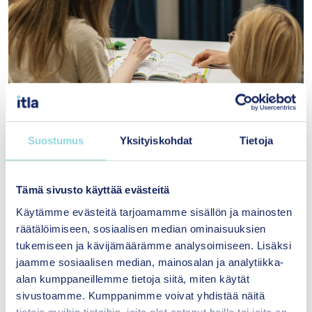
Suostumus
Yksityiskohdat
Tietoja
Tämä sivusto käyttää evästeitä
Käyttäytymisellään reagoivien lasten ja
nuorten tukeminen
Käytämme evästeitä tarjoamamme sisällön ja mainosten
varhaiskasvatuksessa ja
räätälöimiseen, sosiaalisen median ominaisuuksien
perusopetuksessa -kurssikokonaisuus
tukemiseen ja kävijämäärämme analysoimiseen. Lisäksi
jaamme sosiaalisen median, mainosalan ja analytiikka-
Miten tukea uhmakasta, levotonta tai
alan kumppaneillemme tietoja siitä, miten käytät
vetäytyvää lasta päiväkodissa ja
sivustoamme. Kumppanimme voivat yhdistää näitä