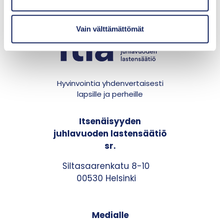
n
t
Vain välttämättömät
a
Hyvinvointia yhdenvertaisesti
lapsille ja perheille
Itsenäisyyden
juhlavuoden lastensäätiö
sr.
Siltasaarenkatu 8-10
00530 Helsinki
Medialle