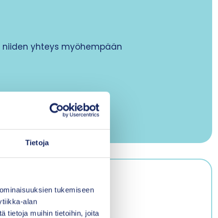
kä niiden yhteys myöhempään
Tietoja
 ominaisuuksien tukemiseen
liittyvät riskit
tiikka-alan
ietoja muihin tietoihin, joita