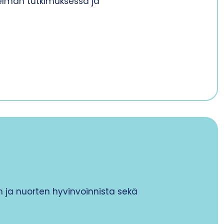
stelmän tutkimuksessa ja
en ja nuorten hyvinvoinnista sekä