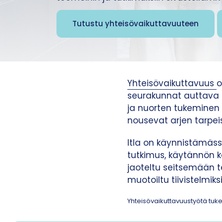
Tutustu yhteisövaikuttavuuteen
Yhteisövaikuttavuus
o
seurakunnat auttava p
ja nuorten tukeminen e
nousevat arjen tarpeis
Itla on käynnistämäss
tutkimus, käytännön 
jaoteltu seitsemään t
muotoiltu tiivistelmiks
Yhteisövaikuttavuustyötä tukev