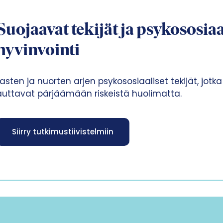
Suojaavat tekijät ja psykososia
hyvinvointi
Lasten ja nuorten arjen psykososiaaliset tekijät, jot
auttavat pärjäämään riskeistä huolimatta.
Siirry tutkimustiivistelmiin