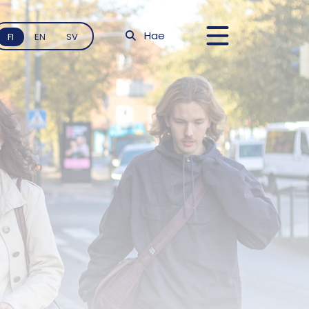
Hae
FI
EN
SV