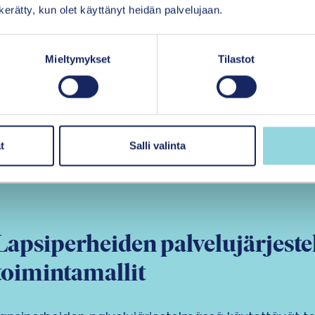
n kerätty, kun olet käyttänyt heidän palvelujaan.
Lasten, nuorten ja vanhempien hyvinvointiin liittyvät r
kasautuessaan lisätä kodin ulkopuolisten sijoitusten
Mieltymykset
Tilastot
Siirry tutkimustiivistelmiin
t
Salli valinta
Lapsiperheiden palvelujärjeste
toimintamallit