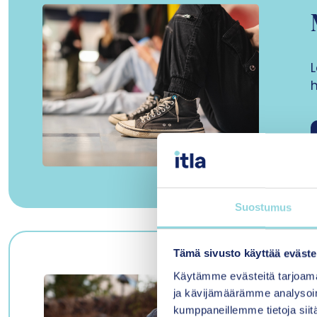
h
Suostumus
Tämä sivusto käyttää eväste
Käytämme evästeitä tarjoama
ja kävijämäärämme analysoim
kumppaneillemme tietoja siitä