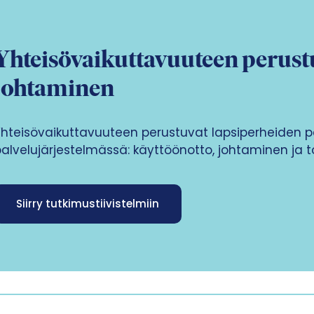
Yhteisövaikuttavuuteen perustu
johtaminen
Yhteisövaikuttavuuteen perustuvat lapsiperheiden p
palvelujärjestelmässä: käyttöönotto, johtaminen ja
Siirry tutkimustiivistelmiin