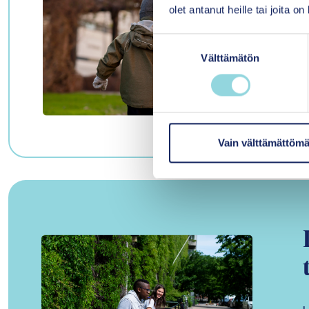
olet antanut heille tai joita o
S
Välttämätön
u
o
s
t
u
m
Vain välttämättömä
u
k
s
e
n
v
a
l
i
n