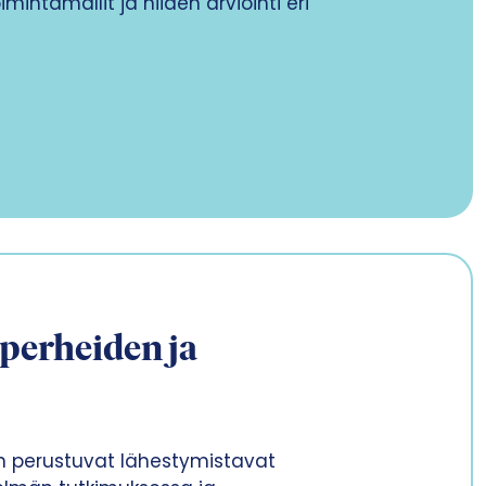
intamallit ja niiden arviointi eri
 perheiden ja
in perustuvat lähestymistavat