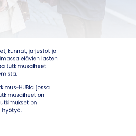
t, kunnat, järjestöt ja
ilmassa elävien lasten
ssa tutkimusaiheet
emista.
tkimus-HUBia, jossa
utkimusaiheet on
tutkimukset on
n hyötyä.
.