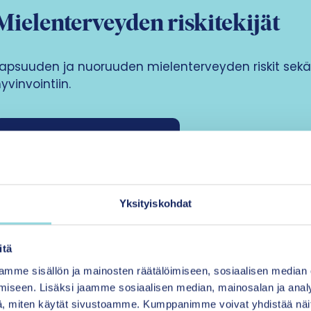
Mielenterveyden riskitekijät
Lapsuuden ja nuoruuden mielenterveyden riskit se
yvinvointiin.
Siirry tutkimustiivistelmiin
Yksityiskohdat
itä
mme sisällön ja mainosten räätälöimiseen, sosiaalisen median
Kodin ulkopuolisiin sijoituksiin 
iseen. Lisäksi jaamme sosiaalisen median, mainosalan ja analy
, miten käytät sivustoamme. Kumppanimme voivat yhdistää näitä t