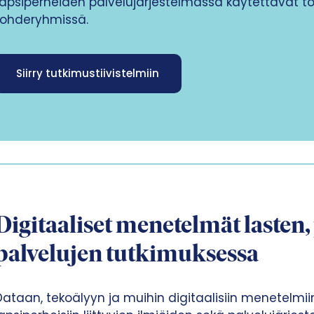
apsiperheiden palvelujärjestelmässä käytettävät toim
kohderyhmissä.
Siirry tutkimustiivistelmiin
Digitaaliset menetelmät lasten,
palvelujen tutkimuksessa
Dataan, tekoälyyn ja muihin digitaalisiin menetelmi