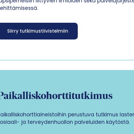
lapsiperheisiin liittyvien ilmiöiden sekä palvelujärje
kehittämisessä.
Siirry tutkimustiivistelmiin
Paikalliskohorttitutkimus
aikalliskohorttiaineistoihin perustuva tutkimus last
sosiaali- ja terveydenhuollon palveluiden käytöstä.