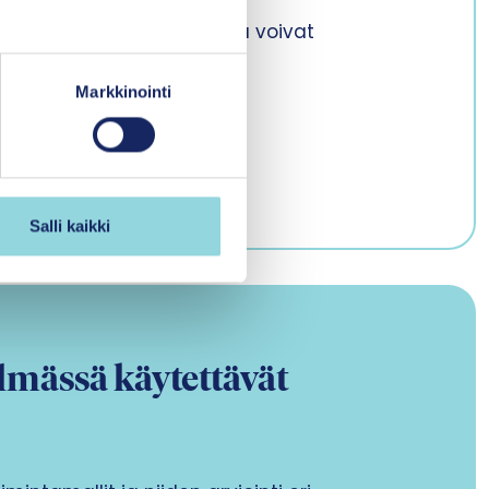
iski- ja taustatekijät, jotka voivat
 todennäköisyyttä.
Markkinointi
Salli kaikki
lmässä käytettävät