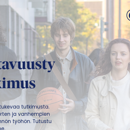
tavuusty
tkimus
 tukevaa tutkimusta.
uorten ja vanhempien
ännön työhön. Tutustu
me.