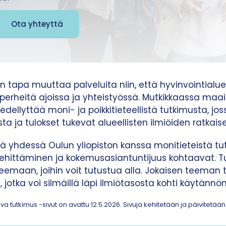
Ota yhteyttä
n tapa muuttaa palveluita niin, että hyvinvointialuee
erheitä ajoissa ja yhteistyössä. Mutkikkaassa maa
dellyttää moni- ja poikkitieteellistä tutkimusta, jo
ta ja tulokset tukevat alueellisten ilmiöiden ratkais
ä yhdessä Oulun yliopiston kanssa monitieteistä tu
kehittäminen ja kokemusasiantuntijuus kohtaavat. T
eemaan, joihin voit tutustua alla. Jokaisen teeman 
i, jotka voi silmäillä läpi ilmiötasosta kohti käytännö
a tutkimus -sivut on avattu 12.5.2026. Sivuja kehitetään ja päivitetään