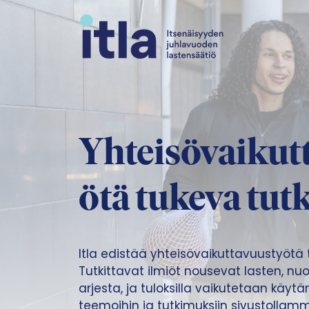
Siirry sisältöön
Yhteisövaikut
ötä tukeva tu
Itla edistää yhteisövaikuttavuustyötä
Tutkittavat ilmiöt nousevat lasten, n
arjesta, ja tuloksilla vaikutetaan käyt
teemoihin ja tutkimuksiin sivustollam