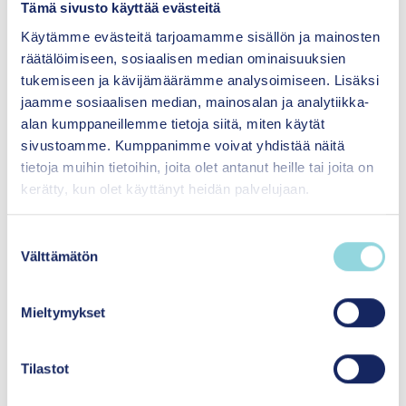
Tämä sivusto käyttää evästeitä
tutkimusmittari osoittautui luotettavaksi
+
välineeksi monialaisessa yhteistyössä ja
Käytämme evästeitä tarjoamamme sisällön ja mainosten
johtamisessa
räätälöimiseen, sosiaalisen median ominaisuuksien
tukemiseen ja kävijämäärämme analysoimiseen. Lisäksi
jaamme sosiaalisen median, mainosalan ja analytiikka-
alan kumppaneillemme tietoja siitä, miten käytät
sivustoamme. Kumppanimme voivat yhdistää näitä
tietoja muihin tietoihin, joita olet antanut heille tai joita on
kerätty, kun olet käyttänyt heidän palvelujaan.
Palaa Yhteisövaikuttavuustyötä tukeva
tutkimus -sivulle
S
Välttämätön
u
o
s
Mieltymykset
t
Ota yhteyttä
u
m
Tilastot
Haluaisitko kuulla lisää yhteisövaikuttavuustyön
u