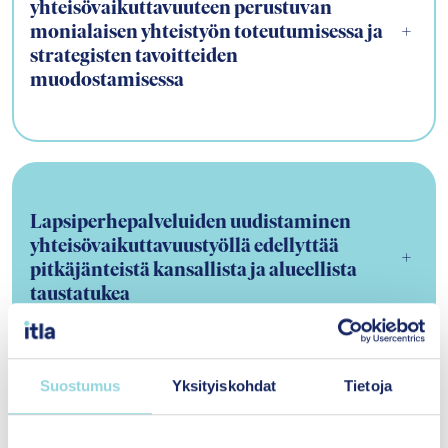
yhteisövaikuttavuuteen perustuvan
monialaisen yhteistyön toteutumisessa ja
+
strategisten tavoitteiden
muodostamisessa
Lapsiperhepalveluiden uudistaminen
yhteisövaikuttavuustyöllä edellyttää
+
pitkäjänteistä kansallista ja alueellista
taustatukea
Suostumus
Yksityiskohdat
Tietoja
Yhteisövaikuttavuuteen perustuva