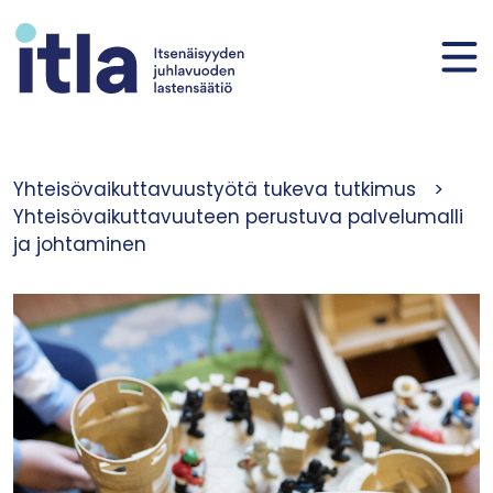
Siirry sisältöön
Yhteisövaikuttavuustyötä tukeva tutkimus
>
Yhteisövaikuttavuuteen perustuva palvelumalli
ja johtaminen