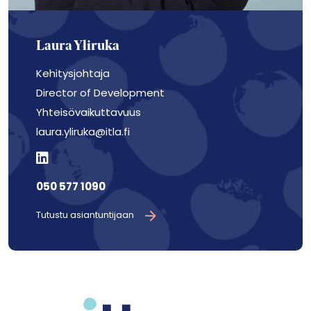
Laura Yliruka
Kehitysjohtaja
Director of Development
Yhteisövaikuttavuus
laura.yliruka@itla.fi
050 577 1090
Tutustu asiantuntijaan