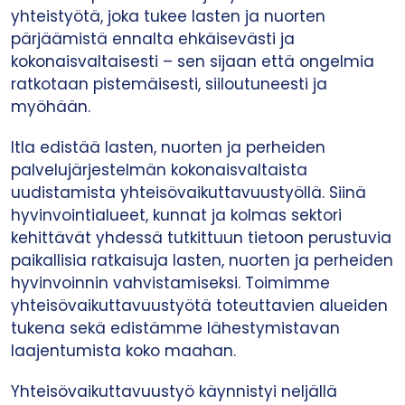
yhteistyötä, joka tukee lasten ja nuorten
pärjäämistä ennalta ehkäisevästi ja
kokonaisvaltaisesti – sen sijaan että ongelmia
ratkotaan pistemäisesti, siiloutuneesti ja
myöhään.
​Itla edistää lasten, nuorten ja perheiden
palvelujärjestelmän kokonaisvaltaista
uudistamista yhteisövaikuttavuustyöllä. Siinä
hyvinvointialueet, kunnat ja kolmas sektori
kehittävät yhdessä tutkittuun tietoon perustuvia
paikallisia ratkaisuja lasten, nuorten ja perheiden
hyvinvoinnin vahvistamiseksi. Toimimme
yhteisövaikuttavuustyötä toteuttavien alueiden
tukena sekä edistämme lähestymistavan
laajentumista koko maahan.
Yhteisövaikuttavuustyö käynnistyi neljällä