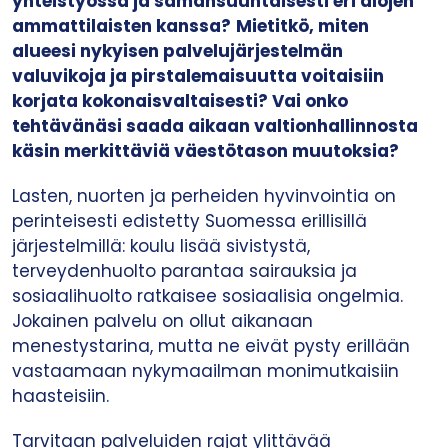
yhteistyössä ja samansuuntaisesti eri alojen
ammattilaisten kanssa?
Mietitkö, miten
alueesi nykyisen palvelujärjestelmän
valuvikoja ja pirstalemaisuutta voitaisiin
korjata kokonaisvaltaisesti? Vai onko
tehtävänäsi saada aikaan valtionhallinnosta
käsin merkittäviä väestötason muutoksia?
Lasten, nuorten ja perheiden hyvinvointia on
perinteisesti edistetty Suomessa erillisillä
järjestelmillä: koulu lisää sivistystä,
terveydenhuolto parantaa sairauksia ja
sosiaalihuolto ratkaisee sosiaalisia ongelmia.
Jokainen palvelu on ollut aikanaan
menestystarina, mutta ne eivät pysty erillään
vastaamaan nykymaailman monimutkaisiin
haasteisiin.
Tarvitaan palveluiden rajat ylittävää