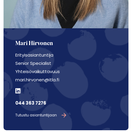
Mari Hirvonen
Erityisasiantuntija
Senior Specialist
Yhteisövaikuttavuus
mari.hirvonen@itla.fi
044 363 7276
Tutustu asiantuntijaan