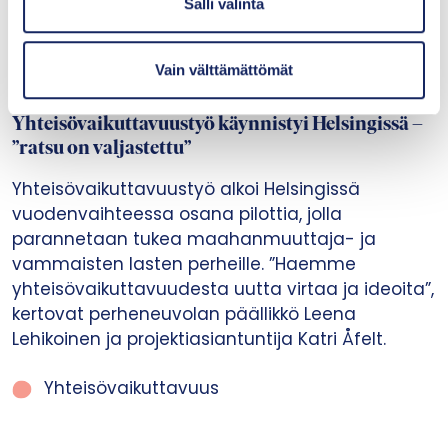
i
Salli valinta
n
t
Vain välttämättömät
a
Uutiset
|
09.06.2026
Yhteisövaikuttavuustyö käynnistyi Helsingissä –
”ratsu on valjastettu”
Yhteisövaikuttavuustyö alkoi Helsingissä
vuodenvaihteessa osana pilottia, jolla
parannetaan tukea maahanmuuttaja- ja
vammaisten lasten perheille. ”Haemme
yhteisövaikuttavuudesta uutta virtaa ja ideoita”,
kertovat perheneuvolan päällikkö Leena
Lehikoinen ja projektiasiantuntija Katri Åfelt.
Yhteisövaikuttavuus