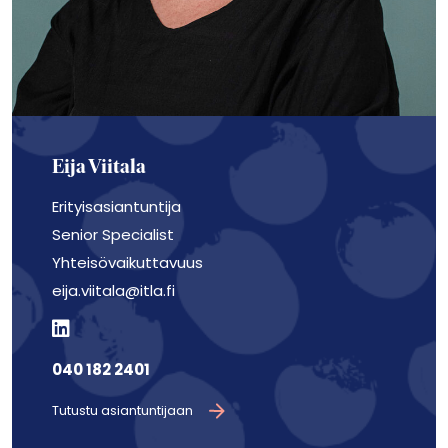
Eija Viitala
Erityisasiantuntija
Senior Specialist
Yhteisövaikuttavuus
eija.viitala@itla.fi
040 182 2401
Tutustu asiantuntijaan