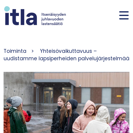
Siirry sisältöön
Toiminta
>
Yhteisövaikuttavuus –
uudistamme lapsiperheiden palvelujärjestelmää