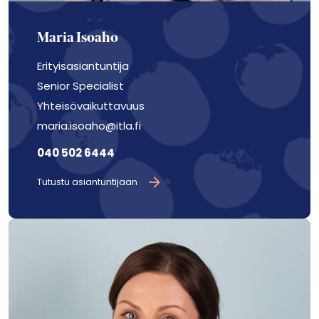
Maria Isoaho
Erityisasiantuntija
Senior Specialist
Yhteisövaikuttavuus
maria.isoaho@itla.fi
040 502 6444
Tutustu asiantuntijaan