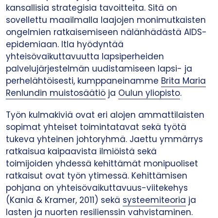
kansallisia strategisia tavoitteita. Sitä on
sovellettu maailmalla laajojen monimutkaisten
ongelmien ratkaisemiseen nälänhädästä AIDS-
epidemiaan. Itla hyödyntää
yhteisövaikuttavuutta lapsiperheiden
palvelujärjestelmän uudistamiseen lapsi- ja
perhelähtöisesti, kumppaneinamme
Brita Maria
Renlundin muistosäätiö
ja
Oulun yliopisto
.
Työn kulmakiviä ovat eri alojen ammattilaisten
sopimat yhteiset toimintatavat sekä työtä
tukeva yhteinen johtoryhmä. Jaettu ymmärrys
ratkaisua kaipaavista ilmiöistä sekä
toimijoiden yhdessä kehittämät monipuoliset
ratkaisut ovat työn ytimessä. Kehittämisen
pohjana on yhteisövaikuttavuus-viitekehys
(Kania & Kramer, 2011) sekä
systeemiteoria
ja
lasten ja nuorten resilienssin vahvistaminen
.