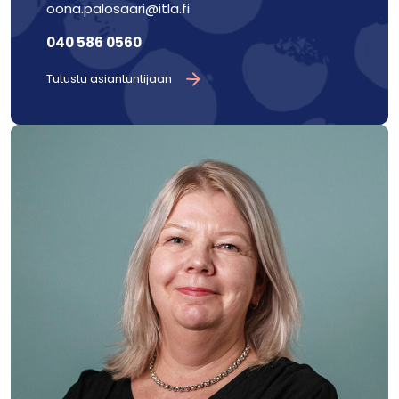
oona.palosaari@itla.fi
040 586 0560
Tutustu asiantuntijaan