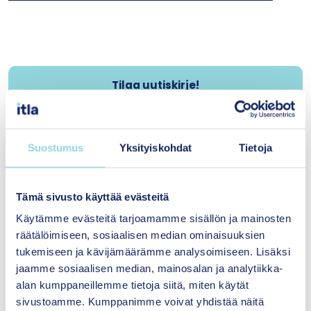
Tilaa uutiskirje!
Uutisia Itlasta -uutiskirjeen
avulla pysyt ajan tasalla
tapahtumistamme, uutisista ja
Suostumus
Yksityiskohdat
Tietoja
muista ajankohtaisista
nostoista.
Tämä sivusto käyttää evästeitä
Etsitkö aineistoja?
Käytämme evästeitä tarjoamamme sisällön ja mainosten
räätälöimiseen, sosiaalisen median ominaisuuksien
Olemme koonneet
tukemiseen ja kävijämäärämme analysoimiseen. Lisäksi
yhdelle sivulle
jaamme sosiaalisen median, mainosalan ja analytiikka-
yhteisövaikuttavuustyöhön liittyviä
alan kumppaneillemme tietoja siitä, miten käytät
artikkeleita, julkaisuja, tutkimuksia ja
sivustoamme. Kumppanimme voivat yhdistää näitä
podcasteja.