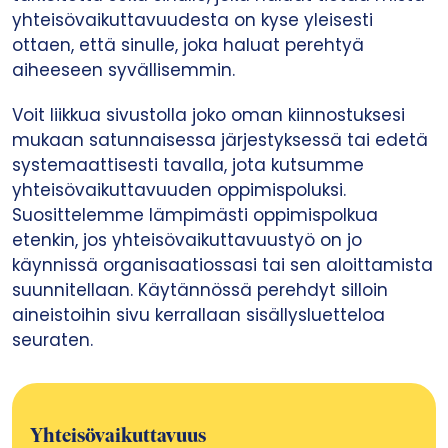
yhteisövaikuttavuudesta on kyse yleisesti
ottaen, että sinulle, joka haluat perehtyä
aiheeseen syvällisemmin.
Voit liikkua sivustolla joko oman kiinnostuksesi
mukaan satunnaisessa järjestyksessä tai edetä
systemaattisesti tavalla, jota kutsumme
yhteisövaikuttavuuden oppimispoluksi.
Suosittelemme lämpimästi oppimispolkua
etenkin, jos yhteisövaikuttavuustyö on jo
käynnissä organisaatiossasi tai sen aloittamista
suunnitellaan. Käytännössä perehdyt silloin
aineistoihin sivu kerrallaan sisällysluetteloa
seuraten.
Yhteisövaikuttavuus