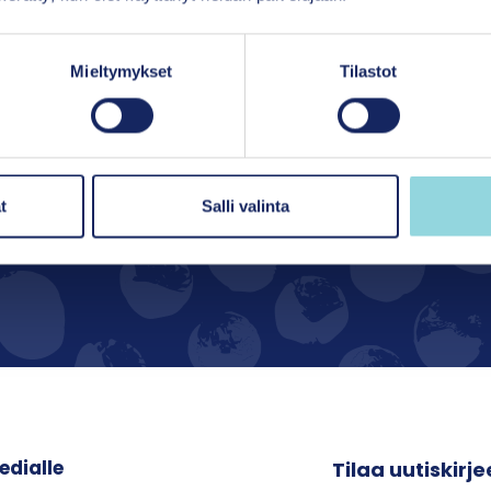
& Palosaari, O. (2022). TCM-ryhmänhallintamenetelmä
-aikakauslehti, 2(1).
Mieltymykset
Tilastot
t
Salli valinta
tia lisäävän toiminnan uudistumista paikallisesti ja
edialle
Tilaa uutiskir