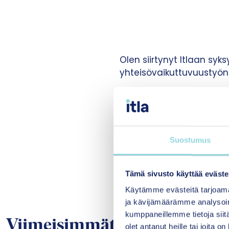
Olen siirtynyt Itlaan sy
yhteisövaikuttuvuustyön
Itlassa työskentelen yht
kansallisen taustatuen k
Osallistun myös alueelli
Suostumus
Tämä sivusto käyttää eväste
Käytämme evästeitä tarjoama
ja kävijämäärämme analysoim
kumppaneillemme tietoja siitä
Viimeisimmät julkaisut
olet antanut heille tai joita o