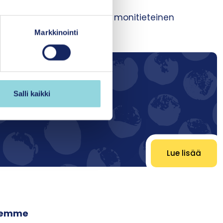
n käyttöönotto–laadullinen monitieteinen
Markkinointi
Salli kaikki
 alueellisesti.
Lue lisää
jeemme