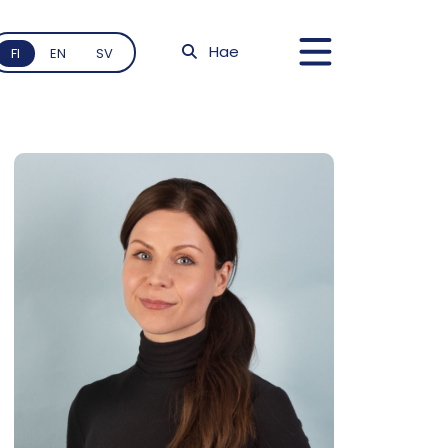
Hae
FI
EN
SV