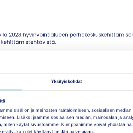
ksyllä 2023 hyvinvointialueen perhekeskuskehittämise
 kehittämistehtävistä.
eisövaikuttavuustyön taustatukitiimissä. Vastaan y
äytännön toteutuksesta Alueelliseen oppimisverkostoo
sten ratkaisujen kehittämiseen ja käytännön toteutu
Yksityiskohdat
itä
mme sisällön ja mainosten räätälöimiseen, sosiaalisen median
iseen. Lisäksi jaamme sosiaalisen median, mainosalan ja analy
, miten käytät sivustoamme. Kumppanimme voivat yhdistää näitä t
n kerätty, kun olet käyttänyt heidän palvelujaan.