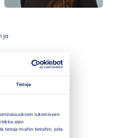
n ja
hteisövaikuttavuustyön
n kuuluvilla alueilla.
kseen.
Tietoja
 ominaisuuksien tukemiseen
tiikka-alan
ietoja muihin tietoihin, joita