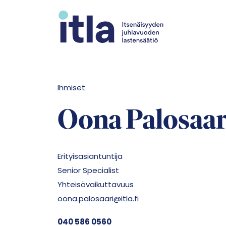
Siirry sisältöön
Ihmiset
Oona Palosaar
Erityisasiantuntija
Senior Specialist
Yhteisövaikuttavuus
oona.palosaari@itla.fi
040 586 0560