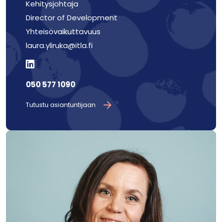
Kehitysjohtaja
Director of Development
Yhteisövaikuttavuus
laura.yliruka@itla.fi
050 577 1090
Tutustu asiantuntijaan