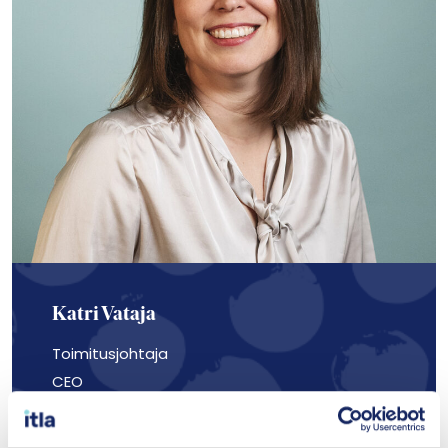
Katri Vataja
Toimitusjohtaja
CEO
katri.vataja@itla.fi