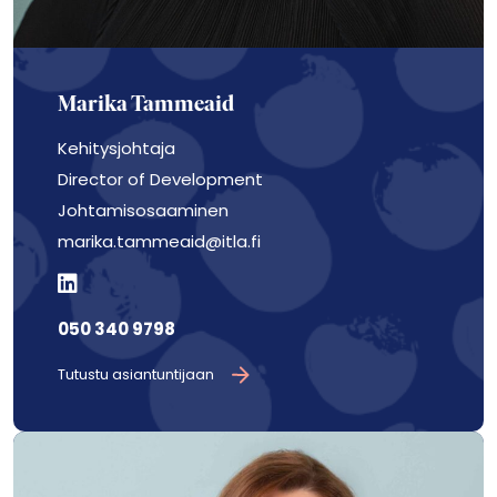
Marika Tammeaid
Kehitysjohtaja
Director of Development
Johtamisosaaminen
marika.tammeaid@itla.fi
050 340 9798
Tutustu asiantuntijaan