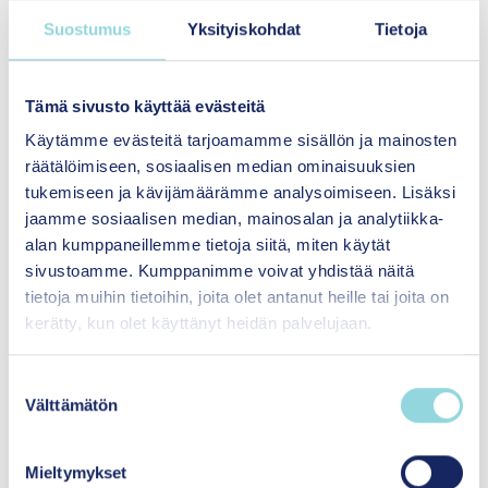
Suostumus
Yksityiskohdat
Tietoja
040 702 0899
Tutustu asiantuntijaan
Tämä sivusto käyttää evästeitä
Käytämme evästeitä tarjoamamme sisällön ja mainosten
räätälöimiseen, sosiaalisen median ominaisuuksien
tukemiseen ja kävijämäärämme analysoimiseen. Lisäksi
jaamme sosiaalisen median, mainosalan ja analytiikka-
alan kumppaneillemme tietoja siitä, miten käytät
sivustoamme. Kumppanimme voivat yhdistää näitä
tietoja muihin tietoihin, joita olet antanut heille tai joita on
kerätty, kun olet käyttänyt heidän palvelujaan.
S
Välttämätön
u
o
s
Mieltymykset
t