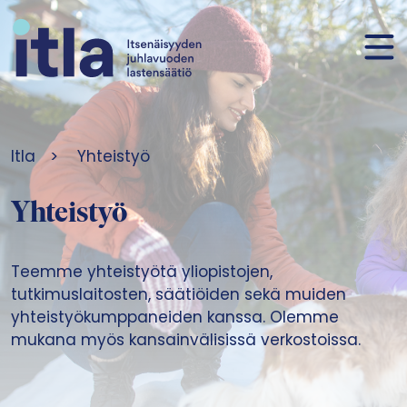
Siirry sisältöön
Itla
>
Yhteistyö
Yhteistyö
Teemme yhteistyötä yliopistojen,
tutkimuslaitosten, säätiöiden sekä muiden
yhteistyökumppaneiden kanssa. Olemme
mukana myös kansainvälisissä verkostoissa.