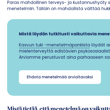
Paras mahdollinen terveys- ja kustannushyöty 
menetelmiin. Tällöin on mahdollista välttää huk
Mistä löydän tutkitusti vaikuttavia mene
Kasvun tuki -menetelmäpankista
löydät a
mielenterveyttä edistävien psykososiaali
Arviomme perustuvat aina parhaaseen saat
Ehdota menetelmää arvioitavaksi
Mistä tietää, että menetelmä on vaikutt