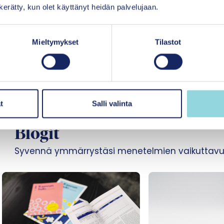
n kerätty, kun olet käyttänyt heidän palvelujaan.
tutkimussäätiö (Hotus)
ja sosiaali- ja terveysmi
palveluvalikoimaneuvosto (Palko)
.
Mieltymykset
Tilastot
Tärkeimmät lähteet
t
Salli valinta
Blogit
Syvennä ymmärrystäsi menetelmien vaikuttavu