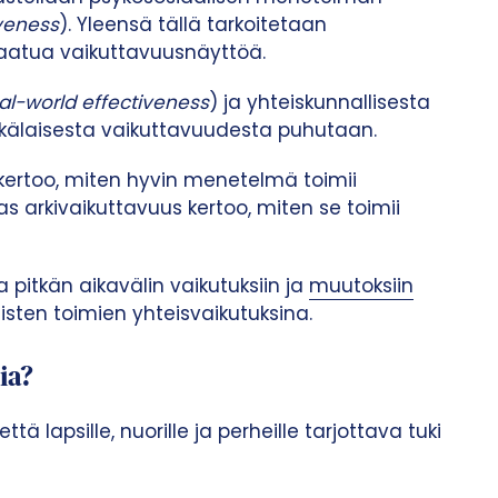
iveness
). Yleensä tällä tarkoitetaan
aatua vaikuttavuusnäyttöä.
al-world effectiveness
) ja yhteiskunnallisesta
inkälaisesta vaikuttavuudesta puhutaan.
kertoo, miten hyvin menetelmä toimii
as arkivaikuttavuus kertoo, miten se toimii
 pitkän aikavälin vaikutuksiin ja
muutoksiin
aisten toimien yhteisvaikutuksina.
ia?
ä lapsille, nuorille ja perheille tarjottava tuki