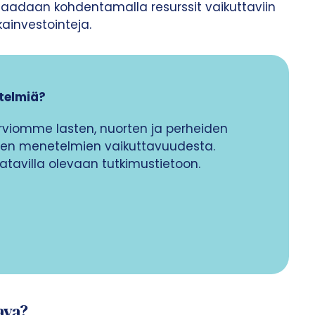
saadaan kohdentamalla resurssit vaikuttaviin
kainvestointeja.
telmiä?
rviomme lasten, nuorten ja perheiden
sten menetelmien vaikuttavuudesta.
avilla olevaan tutkimustietoon.
ava?