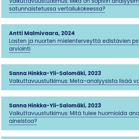
Vaikuttavuustutkimus: Mikä on sopivin analyysim
satunnaistetussa vertailukokeessa?
Antti Malmivaara, 2024
Lasten ja nuorten mielenterveyttä edistävien 
arviointi
Sanna Hinkka-Yli-Salomäki
, 202
3
Vaikuttavuustutkimus: Meta-analyysista lisää vo
Sanna Hinkka-Yli-Salomäki
, 202
3
Vaikuttavuustutkimus: Mitä tulee huomioida ana
aineistoa?