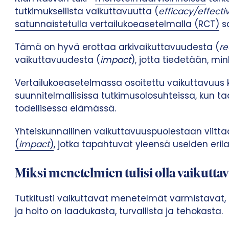
tutkimuksellista vaikuttavuutta (
efficacy/effect
satunnaistetulla vertailukoeasetelmalla (RCT)
s
Tämä on hyvä erottaa arkivaikuttavuudesta (
re
vaikuttavuudesta (
impact
), jotta tiedetään, m
Vertailukoeasetelmassa osoitettu vaikuttavuus 
suunnitelmallisissa tutkimusolosuhteissa, kun ta
todellisessa elämässä.
Yhteiskunnallinen vaikuttavuuspuolestaan viittaa
(
impact
)
, jotka tapahtuvat yleensä useiden eril
Miksi menetelmien tulisi olla vaikuttav
Tutkitusti vaikuttavat menetelmät varmistavat, ett
ja hoito on laadukasta, turvallista ja tehokasta.