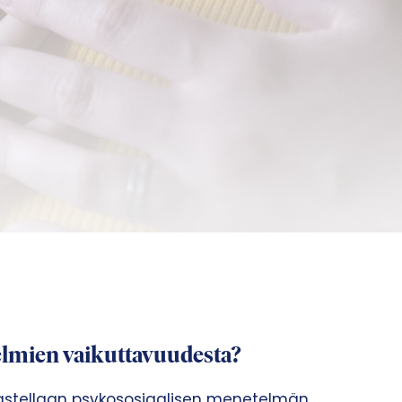
lmien vaikuttavuudesta?
astellaan psykososiaalisen menetelmän