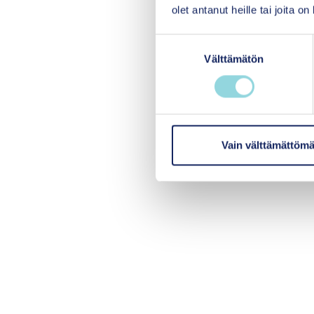
olet antanut heille tai joita o
S
Välttämätön
u
o
s
t
u
m
Vain välttämättömä
u
k
s
e
n
v
a
l
i
n