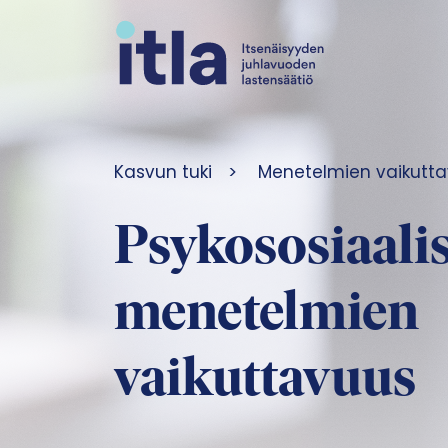
Siirry sisältöön
Kasvun tuki
>
Menetelmien vaikutt
Psykososiaali
menetelmien
vaikuttavuus