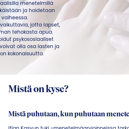
aalisilla menetelmillä
käistään ja hoidetaan
 vaiheessa.
aikuttavia, jotta lapset,
mman tehokasta apua.
idut psykososiaaliset
ivat olla osa lasten ja
don kokonaisuutta.
Mistä on kyse?
Mistä puhutaan, kun puhutaan menete
Itlan Kasvun tuki –
menetelmäarvioinneissa
tark