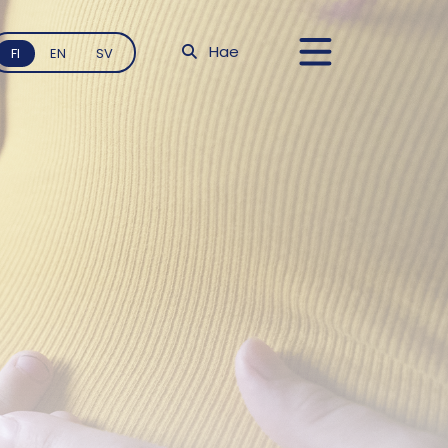
Hae
FI
EN
SV