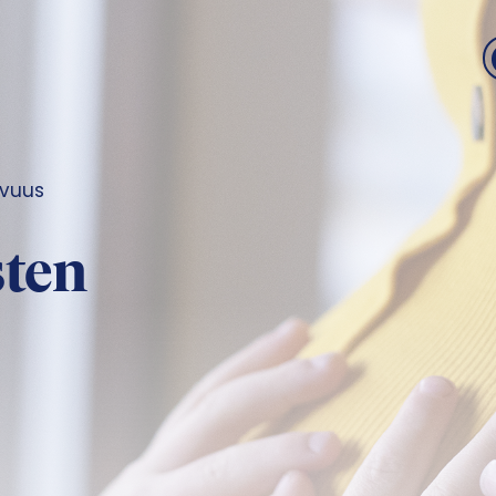
avuus
sten