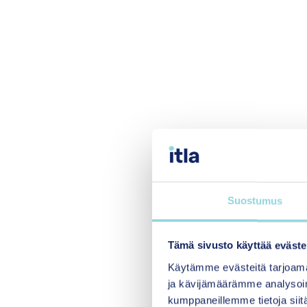
Suostumus
Tämä sivusto käyttää eväste
Käytämme evästeitä tarjoama
ja kävijämäärämme analysoim
kumppaneillemme tietoja siitä