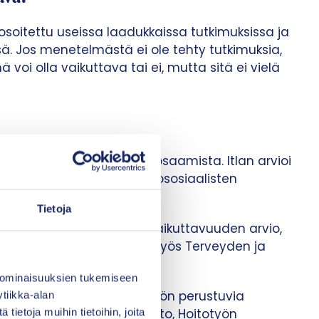
soitettu useissa laadukkaissa tutkimuksissa ja
. Jos menetelmästä ei ole tehty tutkimuksia,
oi olla vaikuttava tai ei, mutta sitä ei vielä
 ja edellyttää erityistä osaamista. Itlan arvioi
erheille suunnattujen psykososiaalisten
eella.
Tietoja
nkymmenen menetelmän vaikuttavuuden arvio,
ttöön tai pois käytöstä. Myös Terveyden ja
aikuttavuutta
.
 ominaisuuksien tukemiseen
antavat vaikuttavuusnäyttöön perustuvia
tiikka-alan
mm.
Duodecimin Käypä hoito
,
Hoitotyön
ietoja muihin tietoihin, joita