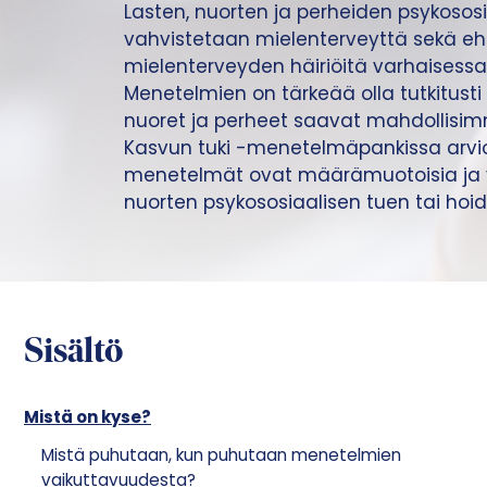
Lasten, nuorten ja perheiden psykososi
vahvistetaan mielenterveyttä sekä eh
mielenterveyden häiriöitä varhaisessa
Menetelmien on tärkeää olla tutkitusti v
nuoret ja perheet saavat mahdollisi
Kasvun tuki -menetelmäpankissa arvio
menetelmät ovat määrämuotoisia ja vo
nuorten psykososiaalisen tuen tai hoi
Sisältö
Mistä on kyse?
Mistä puhutaan, kun puhutaan menetelmien
vaikuttavuudesta?