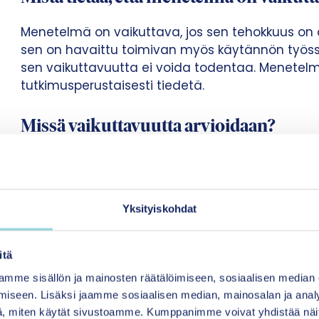
Menetelmä on vaikuttava, jos sen tehokkuus on o
sen on havaittu toimivan myös käytännön työssä
sen vaikuttavuutta ei voida todentaa. Menetelmä v
tutkimusperustaisesti tiedetä.
Missä vaikuttavuutta arvioidaan?
Menetelmien vaikuttavuuden arviointi on vaativaa
Suomessa käytössä olevien lapsille, nuorille ja p
menetelmien vaikuttavuutta tutkimusten perust
Yksityiskohdat
Kasvun tuki -menetelmäpankista
löytyy neljä
joita voi hyödyntää valittaessa menetelmää käy
itä
hyvinvoinnin laitos arvioi
HYTE-toimintamallien v
mme sisällön ja mainosten räätälöimiseen, sosiaalisen median
Lisäksi Suomessa on asiantuntijatahoja, jotka 
iseen. Lisäksi jaamme sosiaalisen median, mainosalan ja analy
suosituksia menetelmien käytöstä. Näitä ovat 
, miten käytät sivustoamme. Kumppanimme voivat yhdistää näitä t