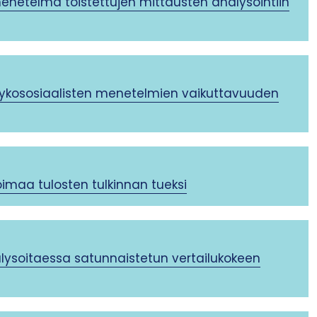
enetelmä toistettujen mittausten analysointiin
psykososiaalisten menetelmien vaikuttavuuden
imaa tulosten tulkinnan tueksi
lysoitaessa satunnaistetun vertailukokeen