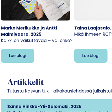
Marko Merikukka ja Antti
Taina Laajasalo,
Malmivaara, 2025
Mikä ihmeen RCT
Kaikki on vaikuttavaa – vai onko?
Lue blogi
Lue blogi
Artikkelit
Tutustu Kasvun tuki -aikakauslehdessä julkaistuihi
Sanna Hinkka-Yli-Salomäki
, 20
25