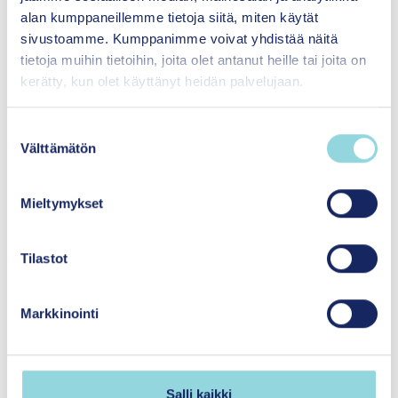
alan kumppaneillemme tietoja siitä, miten käytät
Siltasaarenkatu 8-10
sivustoamme. Kumppanimme voivat yhdistää näitä
00530 Helsinki
tietoja muihin tietoihin, joita olet antanut heille tai joita on
kerätty, kun olet käyttänyt heidän palvelujaan.
Medialle
S
Välttämätön
Yhteystiedot ja laskutustiedot
u
o
Uusimmat
s
Mieltymykset
t
u
m
Tilastot
Tilaa uutiskirjeemme
u
k
Markkinointi
s
e
Uutisia Itlasta
n
v
Kasvun tuki -aikakauslehden uutiskirje
Salli kaikki