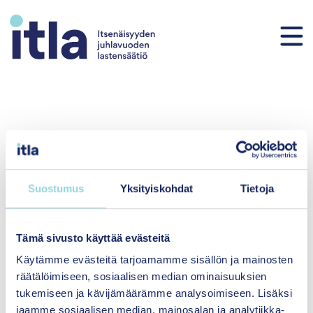
Siirry sisältöön
Suostumus
Yksityiskohdat
Tietoja
Hyvinvointia yhdenvertaisesti
lapsille ja perheille
Tämä sivusto käyttää evästeitä
Käytämme evästeitä tarjoamamme sisällön ja mainosten
Itsenäisyyden
räätälöimiseen, sosiaalisen median ominaisuuksien
juhlavuoden lastensäätiö
tukemiseen ja kävijämäärämme analysoimiseen. Lisäksi
sr.
jaamme sosiaalisen median, mainosalan ja analytiikka-