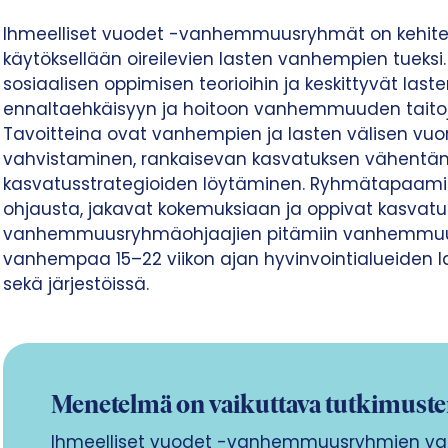
Ihmeelliset vuodet -vanhemmuusryhmät on kehitet
käytöksellään oireilevien lasten vanhempien tueksi.
sosiaalisen oppimisen teorioihin ja keskittyvät las
ennaltaehkäisyyn ja hoitoon vanhemmuuden taitoj
Tavoitteina ovat vanhempien ja lasten välisen vuo
vahvistaminen, rankaisevan kasvatuksen vähentä
kasvatusstrategioiden löytäminen. Ryhmätapaam
ohjausta, jakavat kokemuksiaan ja oppivat kasvatus
vanhemmuusryhmäohjaajien pitämiin vanhemmuusr
vanhempaa 15–22 viikon ajan hyvinvointialueiden la
sekä järjestöissä.
Menetelmä on vaikuttava tutkimuste
Ihmeelliset vuodet -vanhemmuusryhmien va