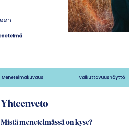
seen
enetelmä
Menetelmäkuvaus
Vaikuttavuusnäyttö
Yhteenveto
Mistä menetelmässä on kyse?