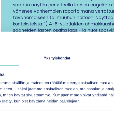
saadun näytön perusteella lapsen ongelmak
vähenee vanhempien raportoimana verrattuna
tavanomaiseen tai muuhun hoitoon. Näyttöä
konteksteista: 1) 4–8-vuotiaiden uhmakkuush
saaneiden lasten osalta lapsi- ja nuorisopsyki
3–12-vuotiaiden lasten osalta koulusta, sosiaa
nuorisopsykiatriasta ja 3) 3–7-vuotiaiden k
lasten osalta lastensuojelusta ja perheiden so
vaikeampia lapsen käytösongelmat olivat, si
Yksityiskohdat
vanhemmuusryhmillä oli. Tulosten perusteel
vanhempien myönteisten kasvatuskeinojen v
kielteisten vähenemisestä. Tutkimusten tulokse
itä
muutosten säilymisestä pidemmällä aikavälill
mme sisällön ja mainosten räätälöimiseen, sosiaalisen median
osittain ristiriitaisia. Vaikuttavuustutkimukse
iseen. Lisäksi jaamme sosiaalisen median, mainosalan ja analy
Suomessa ja Pohjoismaissa 2010-luvulla.
, miten käytät sivustoamme. Kumppanimme voivat yhdistää näitä t
n kerätty, kun olet käyttänyt heidän palvelujaan.