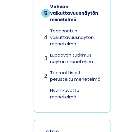
Vahvan
5
vaikuttavuus­näytön
menetelmä
Todennetun
4
vaikuttavuus­näytön
menetelmä
Lupaavan tutkimus­
3
näytön menetelmä
Teoreettisesti
2
perusteltu menetelmä
Hyvin kuvattu
1
menetelmä
Tietoa