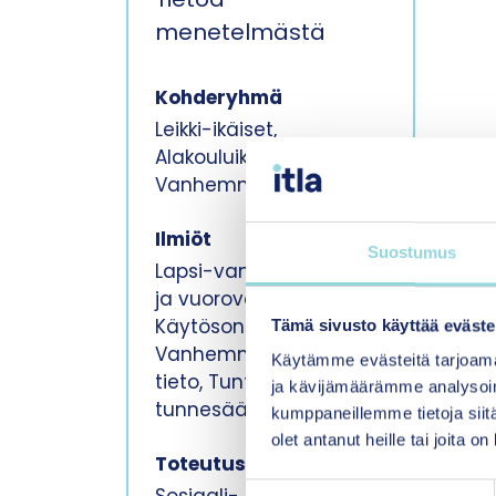
menetelmästä
Kohderyhmä
Leikki-ikäiset,
Alakouluikäiset,
Vanhemmat, Perhe
Ilmiöt
Suostumus
Lapsi-vanhempisuhde
ja vuorovaikutus,
Käytösongelmat,
Tämä sivusto käyttää eväste
Vanhemmuustaidot ja
Käytämme evästeitä tarjoama
tieto, Tunteet ja
ja kävijämäärämme analysoim
tunnesäätely
kumppaneillemme tietoja siitä
olet antanut heille tai joita o
Toteutuspaikka
S