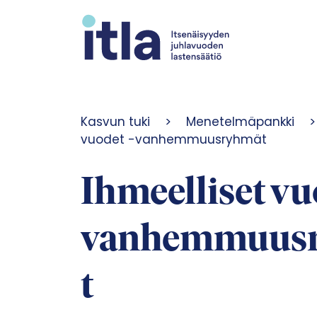
Siirry sisältöön
Kasvun tuki
>
Menetelmäpankki
>
vuodet -vanhemmuusryhmät
Ihmeelliset vu
vanhemmuus
t