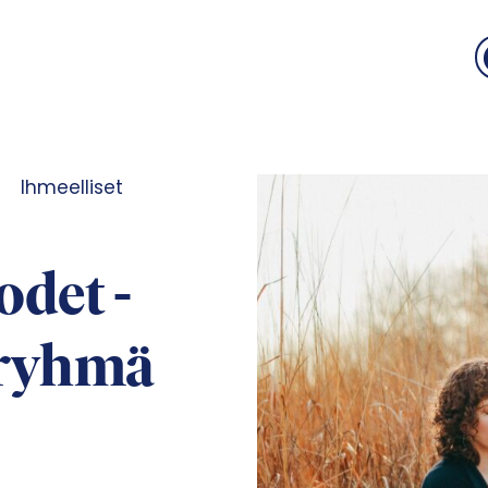
Ihmeelliset
odet -
ryhmä