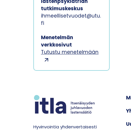
lastenpsykiatrian
tutkimuskeskus
ihmeellisetvuodet@utu.
fi
Menetelmän
verkkosivut
Tutustu menetelmään
M
Y
U
Hyvinvointia yhdenvertaisesti