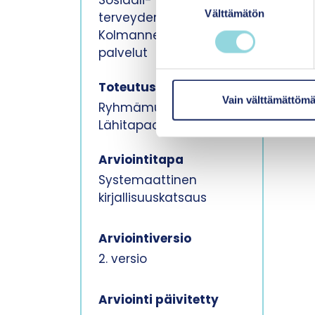
Sosiaali- tai
Välttämätön
u
terveydenhuolto,
o
Kolmannen sektorin
s
palvelut
t
u
Toteutusmuoto
m
Vain välttämättömä
Ryhmämuotoinen,
u
Lähitapaamiset
k
s
Arviointitapa
e
Systemaattinen
n
kirjallisuuskatsaus
v
a
l
Arviointiversio
i
2. versio
n
t
Arviointi päivitetty
a