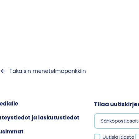
Takaisin menetelmäpankkiin
edialle
Tilaa uutiskir
hteystiedot ja laskutustiedot
usimmat
Uutisia Itlasta