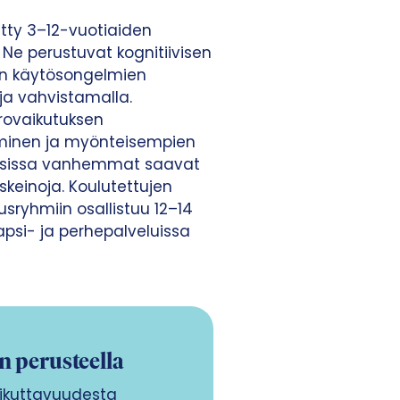
ty 3–12-vuotiaiden
 Ne perustuvat kognitiivisen
ten käytösongelmien
a vahvistamalla.
rovaikutuksen
minen ja myönteisempien
isissa vanhemmat saavat
keinoja. Koulutettujen
yhmiin osallistuu 12–14
psi- ja perhepalveluissa
n perusteella
ikuttavuudesta