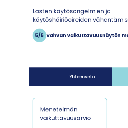
Lasten käytösongelmien ja
käytöshäiriöoireiden vähentämi
5/5
Vahvan vaikuttavuus­näytön m
Yhteenveto
Menetelmän
vaikuttavuusarvio