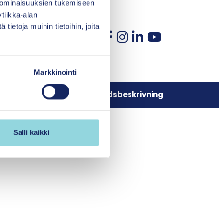
 ominaisuuksien tukemiseen
tiikka-alan
ietoja muihin tietoihin, joita
Markkinointi
Dataskyddsbeskrivning
Salli kaikki