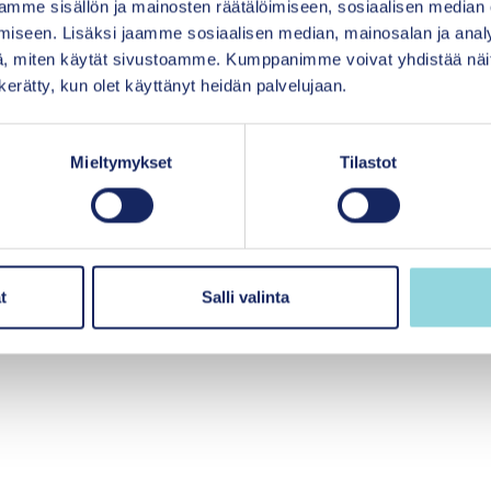
mme sisällön ja mainosten räätälöimiseen, sosiaalisen median
iseen. Lisäksi jaamme sosiaalisen median, mainosalan ja analy
, miten käytät sivustoamme. Kumppanimme voivat yhdistää näitä t
n kerätty, kun olet käyttänyt heidän palvelujaan.
Mieltymykset
Tilastot
iö
t
Salli valinta