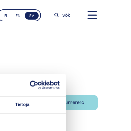
Sök
FI
EN
SV
Tietoja
på finska.