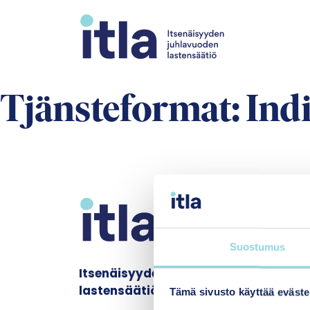
Skip to content
Tjänsteformat:
Ind
Suostumus
Itsenäisyyden juhlavuoden
lastensäätiö sr.
Tämä sivusto käyttää eväste