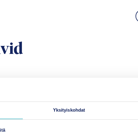
ivid
E-postadress
Yksityiskohdat
Uutisia Itlasta
itä
Itlas nyhetsbrev är 