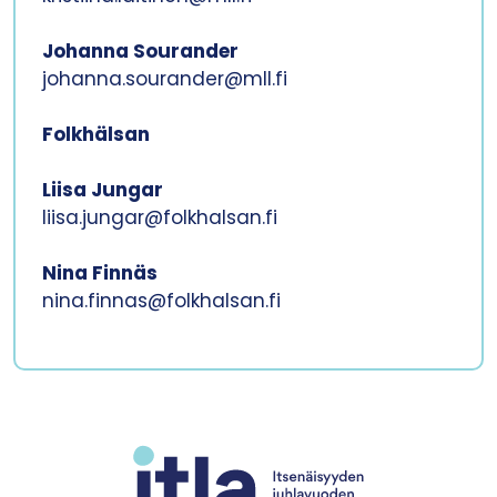
Johanna Sourander
johanna.sourander@mll.fi
Folkhälsan
Liisa Jungar
liisa.jungar@folkhalsan.fi
Nina Finnäs
nina.finnas@folkhalsan.fi