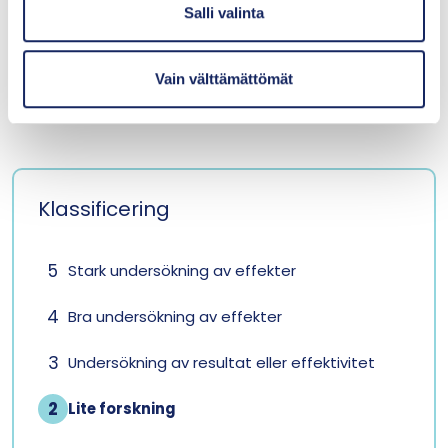
i
Salli valinta
n
t
Vain välttämättömät
a
Tillbaka till metodbanken
Klassificering
5
Stark undersökning av effekter
4
Bra undersökning av effekter
3
Undersökning av resultat eller effektivitet
2
Lite forskning