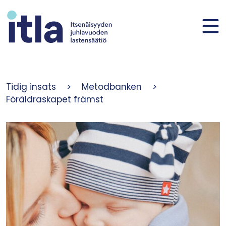
Skip to content
Tidig insats
>
Metodbanken
>
Föräldraskapet främst