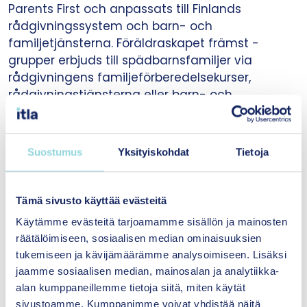
Parents First och anpassats till Finlands
rådgivningssystem och barn- och
familjetjänsterna. Föräldraskapet främst -
grupper erbjuds till spädbarnsfamiljer via
rådgivningens familjeförberedelsekurser,
rådgivningstjänsterna eller barn- och
familjetjänsterna. Det finns inga exakta
uppgifter om interventionens regionala
tillgänglighet.
Suostumus
Yksityiskohdat
Tietoja
Tämä sivusto käyttää evästeitä
Interventionens forskningsevidens och effekt
Käytämme evästeitä tarjoamamme sisällön ja mainosten
Det pågår en kvalitativ undersökning (Sourander
räätälöimiseen, sosiaalisen median ominaisuuksien
mfl. 2016) och en effektstudie om
tukemiseen ja kävijämäärämme analysoimiseen. Lisäksi
interventionen. (Kalland mfl. 2015).
jaamme sosiaalisen median, mainosalan ja analytiikka-
alan kumppaneillemme tietoja siitä, miten käytät
sivustoamme. Kumppanimme voivat yhdistää näitä