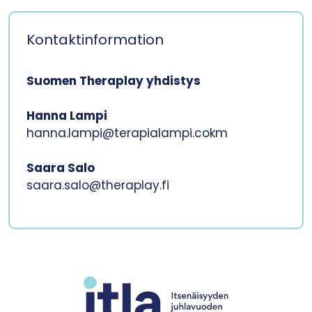
Kontaktinformation
Suomen Theraplay yhdistys
Hanna Lampi
hanna.lampi@terapialampi.cokm
Saara Salo
saara.salo@theraplay.fi