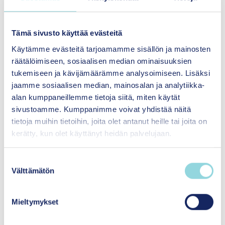
kompetenskraven har definierats tydligt och
metodens hembo erbjuder kontinuerlig
arbetshandledning för dem som genomför den.
Tämä sivusto käyttää evästeitä
Till bedömningen av metoden valdes utifrån en
Käytämme evästeitä tarjoamamme sisällön ja mainosten
sökning undersökningar av effektiviteten från
räätälöimiseen, sosiaalisen median ominaisuuksien
åtta länder som har hög inkomstnivå enligt
tukemiseen ja kävijämäärämme analysoimiseen. Lisäksi
Världsbanken. Utifrån bedömningen av
jaamme sosiaalisen median, mainosalan ja analytiikka-
effektiviteten är forskningsevidensen för
alan kumppaneillemme tietoja siitä, miten käytät
Theraplays effektivitet lovande. Det behövs
sivustoamme. Kumppanimme voivat yhdistää näitä
fortfarande randomiserade kontrollerade
tietoja muihin tietoihin, joita olet antanut heille tai joita on
studier där en grupp som behandlas jämförs
kerätty, kun olet käyttänyt heidän palvelujaan.
med en grupp som inte behandlas,
uppställningarna baserar sig på
S
styrkeberäkningar och uppföljningstiden är
Välttämätön
u
längre efter behandlingens slut.
o
s
Mieltymykset
t
u