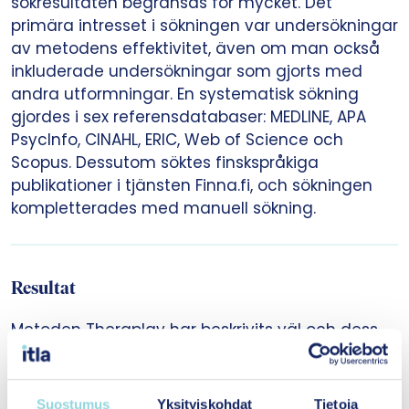
sökresultaten begränsas för mycket. Det
primära intresset i sökningen var undersökningar
av metodens effektivitet, även om man också
inkluderade undersökningar som gjorts med
andra utformningar. En systematisk sökning
gjordes i sex referensdatabaser: MEDLINE, APA
PsycInfo, CINAHL, ERIC, Web of Science och
Scopus. Dessutom söktes finskspråkiga
publikationer i tjänsten Finna.fi, och sökningen
kompletterades med manuell sökning.
Resultat
Metoden Theraplay har beskrivits väl och dess
verkningsmekanismer bygger på
anknytningsteori. Stödet för införande i Finland
är på en mycket god nivå: utbildnings- och
Suostumus
Yksityiskohdat
Tietoja