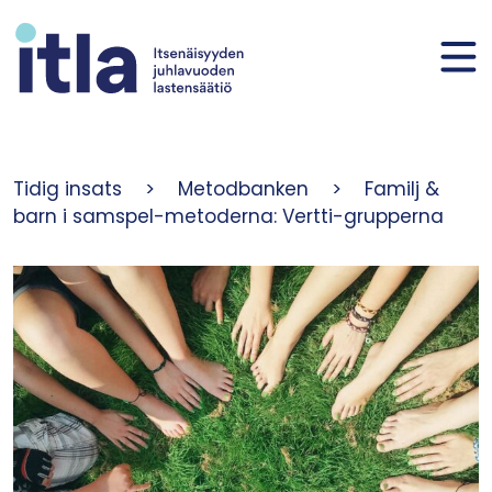
Skip to content
Tidig insats
>
Metodbanken
>
Familj &
barn i samspel-metoderna: Vertti-grupperna