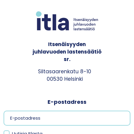
Itsenäisyyden
juhlavuoden lastensäätiö
sr.
Siltasaarenkatu 8-10
00530 Helsinki
E-postadress
Uutisia Itlasta