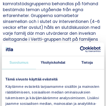
kamratstödsgrupperna behandlas på förhand
bestämda teman utgående från egna
erfarenheter. Grupperna samarbetar
sinsemellan och i slutet av interventionen (4–6
veckor efter avslut) hålls en slutdiskussion med
varje familj där man utvärderar den inverkan
deltagande i Vertti-gruppen haft på familjens
vardag, och om det finns skäl bedömer man
behovet av fortsatt stöd.
Suostumus
Yksityiskohdat
Tietoja
Interventionens tillgänglighet i Finland
Tämä sivusto käyttää evästeitä
Vertti-handledarutbildningen riktar sig till dem
Käytämme evästeitä tarjoamamme sisällön ja mainosten
som jobbar med barnfamiljer, i synnerhet
räätälöimiseen, sosiaalisen median ominaisuuksien
professionella inom social- och hälsovården.
tukemiseen ja kävijämäärämme analysoimiseen. Lisäksi
Skolningen baserar sig på en handbok om
jaamme sosiaalisen median, mainosalan ja analytiikka-