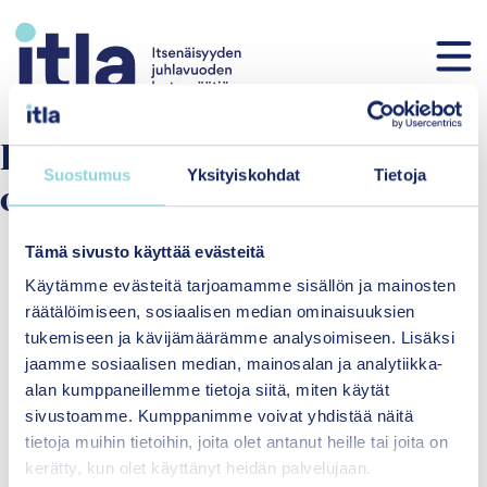
Skip to content
Fenomen:
Föräldrafärdigheter
Suostumus
Yksityiskohdat
Tietoja
och kunskap
Tämä sivusto käyttää evästeitä
Käytämme evästeitä tarjoamamme sisällön ja mainosten
räätälöimiseen, sosiaalisen median ominaisuuksien
tukemiseen ja kävijämäärämme analysoimiseen. Lisäksi
jaamme sosiaalisen median, mainosalan ja analytiikka-
alan kumppaneillemme tietoja siitä, miten käytät
sivustoamme. Kumppanimme voivat yhdistää näitä
Itsenäisyyden
tietoja muihin tietoihin, joita olet antanut heille tai joita on
juhlavuoden lastensäätiö
kerätty, kun olet käyttänyt heidän palvelujaan.
sr.