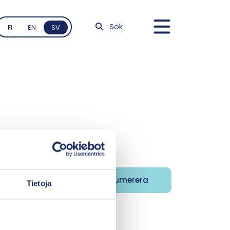
Sök
FI
EN
SV
Tietoja
på finska.