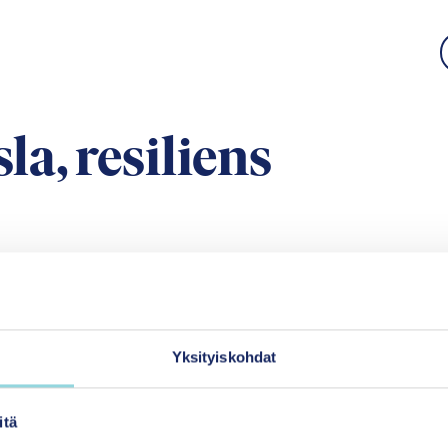
la, resiliens
E-postadress
Yksityiskohdat
Uutisia Itlasta
itä
Itlas nyhetsbrev är 