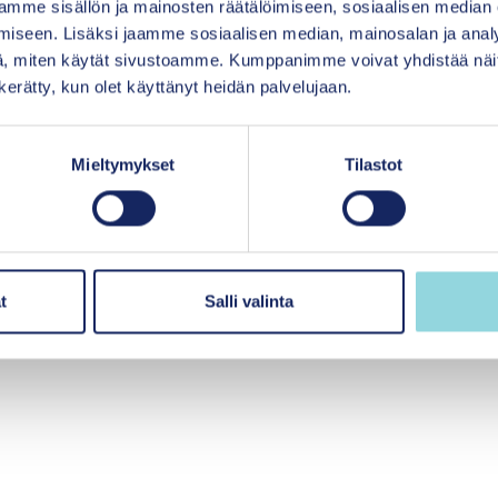
mme sisällön ja mainosten räätälöimiseen, sosiaalisen median
iseen. Lisäksi jaamme sosiaalisen median, mainosalan ja analy
, miten käytät sivustoamme. Kumppanimme voivat yhdistää näitä t
n kerätty, kun olet käyttänyt heidän palvelujaan.
Mieltymykset
Tilastot
iö
t
Salli valinta