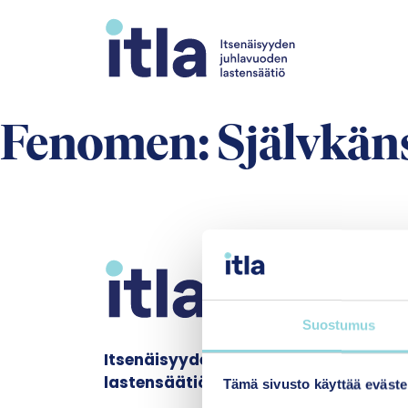
Skip to content
Fenomen:
Självkäns
Suostumus
Itsenäisyyden juhlavuoden
lastensäätiö sr.
Tämä sivusto käyttää eväste