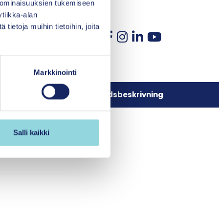
 ominaisuuksien tukemiseen
tiikka-alan
ietoja muihin tietoihin, joita
Markkinointi
Dataskyddsbeskrivning
Salli kaikki