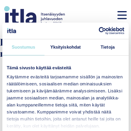
Skip to content
Fenomen:
Stöd i den sociala
Suostumus
Yksityiskohdat
Tietoja
miljön
Tämä sivusto käyttää evästeitä
Käytämme evästeitä tarjoamamme sisällön ja mainosten
räätälöimiseen, sosiaalisen median ominaisuuksien
tukemiseen ja kävijämäärämme analysoimiseen. Lisäksi
jaamme sosiaalisen median, mainosalan ja analytiikka-
alan kumppaneillemme tietoja siitä, miten käytät
sivustoamme. Kumppanimme voivat yhdistää näitä
Itsenäisyyden
tietoja muihin tietoihin, joita olet antanut heille tai joita on
juhlavuoden lastensäätiö
kerätty, kun olet käyttänyt heidän palvelujaan.
sr.