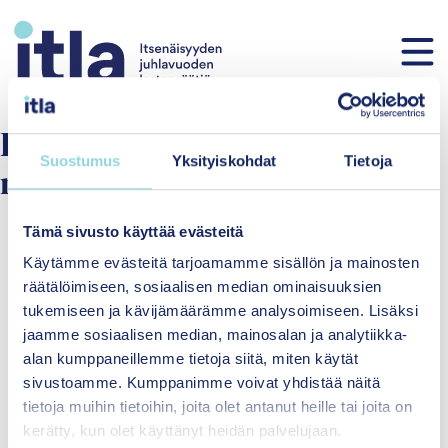
Skip to content
Fenomen:
Stöd vid utmaningar
Suostumus
Yksityiskohdat
Tietoja
med beteende
Tämä sivusto käyttää evästeitä
Käytämme evästeitä tarjoamamme sisällön ja mainosten
räätälöimiseen, sosiaalisen median ominaisuuksien
tukemiseen ja kävijämäärämme analysoimiseen. Lisäksi
jaamme sosiaalisen median, mainosalan ja analytiikka-
alan kumppaneillemme tietoja siitä, miten käytät
sivustoamme. Kumppanimme voivat yhdistää näitä
Itsenäisyyden
tietoja muihin tietoihin, joita olet antanut heille tai joita on
juhlavuoden lastensäätiö
kerätty, kun olet käyttänyt heidän palvelujaan.
sr.