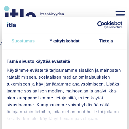
Skip to content
Arkiv:
Podcast
Suostumus
Yksityiskohdat
Tietoja
Tämä sivusto käyttää evästeitä
Käytämme evästeitä tarjoamamme sisällön ja mainosten
räätälöimiseen, sosiaalisen median ominaisuuksien
tukemiseen ja kävijämäärämme analysoimiseen. Lisäksi
jaamme sosiaalisen median, mainosalan ja analytiikka-
alan kumppaneillemme tietoja siitä, miten käytät
Itsenäisyyden
sivustoamme. Kumppanimme voivat yhdistää näitä
juhlavuoden lastensäätiö
tietoja muihin tietoihin, joita olet antanut heille tai joita on
sr.
kerätty, kun olet käyttänyt heidän palvelujaan.
Siltasaarenkatu 8-10