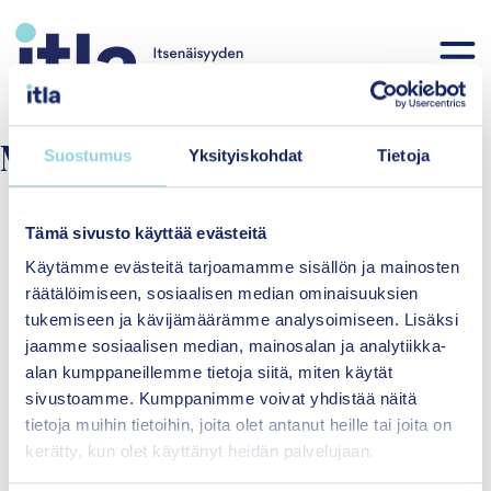
Skip to content
Målgrupp:
Familj
Suostumus
Yksityiskohdat
Tietoja
Tämä sivusto käyttää evästeitä
Käytämme evästeitä tarjoamamme sisällön ja mainosten
räätälöimiseen, sosiaalisen median ominaisuuksien
tukemiseen ja kävijämäärämme analysoimiseen. Lisäksi
jaamme sosiaalisen median, mainosalan ja analytiikka-
alan kumppaneillemme tietoja siitä, miten käytät
Itsenäisyyden
sivustoamme. Kumppanimme voivat yhdistää näitä
juhlavuoden lastensäätiö
tietoja muihin tietoihin, joita olet antanut heille tai joita on
sr.
kerätty, kun olet käyttänyt heidän palvelujaan.
Siltasaarenkatu 8-10