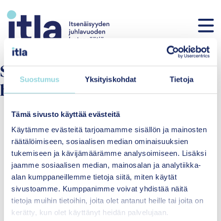
Skip to content
Servicegivare:
Gymnasier och
Suostumus
Yksityiskohdat
Tietoja
högskolor
Tämä sivusto käyttää evästeitä
Käytämme evästeitä tarjoamamme sisällön ja mainosten
räätälöimiseen, sosiaalisen median ominaisuuksien
tukemiseen ja kävijämäärämme analysoimiseen. Lisäksi
jaamme sosiaalisen median, mainosalan ja analytiikka-
alan kumppaneillemme tietoja siitä, miten käytät
sivustoamme. Kumppanimme voivat yhdistää näitä
Itsenäisyyden
tietoja muihin tietoihin, joita olet antanut heille tai joita on
juhlavuoden lastensäätiö
kerätty, kun olet käyttänyt heidän palvelujaan.
sr.