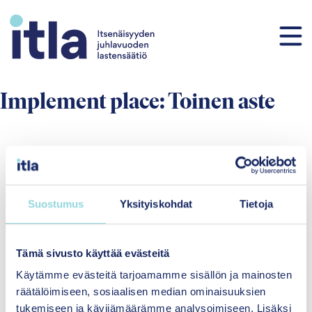
Siirry sisältöön
Implement place:
Toinen aste
Suostumus
Yksityiskohdat
Tietoja
Hyvinvointia yhdenvertaisesti
Tämä sivusto käyttää evästeitä
lapsille ja perheille
Käytämme evästeitä tarjoamamme sisällön ja mainosten
räätälöimiseen, sosiaalisen median ominaisuuksien
Itsenäisyyden
tukemiseen ja kävijämäärämme analysoimiseen. Lisäksi