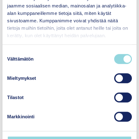
juhlavuoden lastensäätiö
jaamme sosiaalisen median, mainosalan ja analytiikka-
sr.
alan kumppaneillemme tietoja siitä, miten käytät
sivustoamme. Kumppanimme voivat yhdistää näitä
Siltasaarenkatu 8-10
tietoja muihin tietoihin, joita olet antanut heille tai joita on
00530 Helsinki
kerätty, kun olet käyttänyt heidän palvelujaan.
Medialle
S
Välttämätön
u
Yhteystiedot ja laskutustiedot
o
s
Mieltymykset
Uusimmat
t
u
m
Tilastot
u
Tilaa uutiskirjeemme
k
Markkinointi
s
e
n