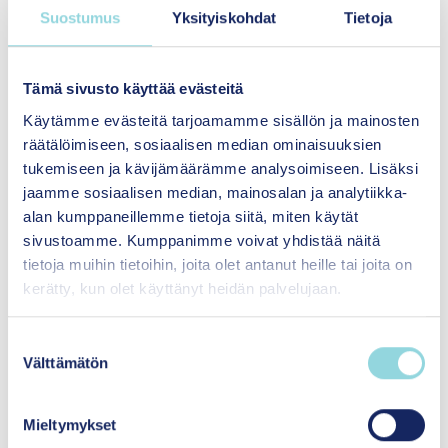
Suostumus
Yksityiskohdat
Tietoja
Tämä sivusto käyttää evästeitä
Brister i dokumentation
Käytämme evästeitä tarjoamamme sisällön ja mainosten
Ändringarna som gjorts i metoden har inte
räätälöimiseen, sosiaalisen median ominaisuuksien
dokumenterats, vilket gör det omöjligt att
tukemiseen ja kävijämäärämme analysoimiseen. Lisäksi
bedöma dem i förhållande till effektiviteten.
jaamme sosiaalisen median, mainosalan ja analytiikka-
I metodens manual och andra material
alan kumppaneillemme tietoja siitä, miten käytät
definieras inte tillräckligt exakt vilka delar av
sivustoamme. Kumppanimme voivat yhdistää näitä
metoden som är flexibla och vilka delar som
tietoja muihin tietoihin, joita olet antanut heille tai joita on
kerätty, kun olet käyttänyt heidän palvelujaan.
är centrala för effektiviteten och som inte
kan modifieras.
S
Välttämätön
u
o
s
Mieltymykset
t