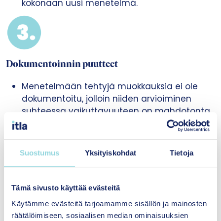
kokonaan uusi menetelmä.
Dokumentoinnin puutteet
Menetelmään tehtyjä muokkauksia ei ole
dokumentoitu, jolloin niiden arvioiminen
suhteessa vaikuttavuuteen on mahdotonta.
Menetelmän manuaalissa ja muissa
materiaaleissa ei määritellä riittävän
tarkasti, mitkä osat menetelmästä ovat
Suostumus
Yksityiskohdat
Tietoja
joustavia ja mitkä vaikuttavuuden kannalta
keskeisiä osia, joita ei voi muokata.
Tämä sivusto käyttää evästeitä
Käytämme evästeitä tarjoamamme sisällön ja mainosten
räätälöimiseen, sosiaalisen median ominaisuuksien