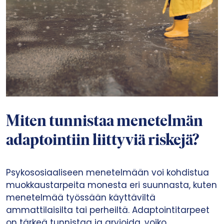
Miten tunnistaa menetelmän
adaptointiin liittyviä riskejä?
Psykososiaaliseen menetelmään voi kohdistua
muokkaustarpeita monesta eri suunnasta, kuten
menetelmää työssään käyttäviltä
ammattilaisilta tai perheiltä. Adaptointitarpeet
on tärkeä tunnistaa ja arvioida, voiko