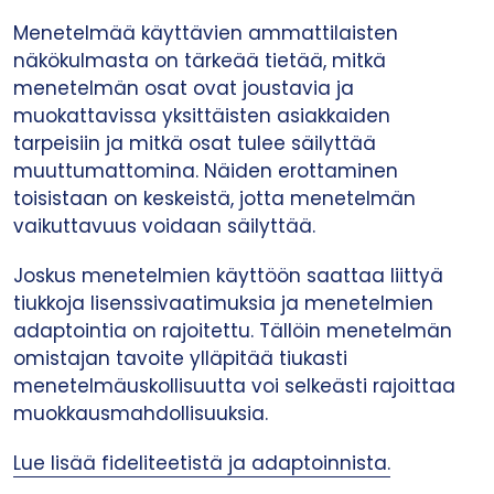
Menetelmää käyttävien ammattilaisten
näkökulmasta on tärkeää tietää, mitkä
menetelmän osat ovat joustavia ja
muokattavissa yksittäisten asiakkaiden
tarpeisiin ja mitkä osat tulee säilyttää
muuttumattomina. Näiden erottaminen
toisistaan on keskeistä, jotta menetelmän
vaikuttavuus voidaan säilyttää.
Joskus menetelmien käyttöön saattaa liittyä
tiukkoja lisenssivaatimuksia ja menetelmien
adaptointia on rajoitettu. Tällöin menetelmän
omistajan tavoite ylläpitää tiukasti
menetelmäuskollisuutta voi selkeästi rajoittaa
muokkausmahdollisuuksia.
Lue lisää fideliteetistä ja adaptoinnista.