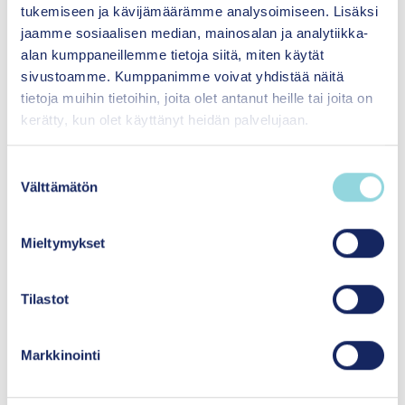
tukemiseen ja kävijämäärämme analysoimiseen. Lisäksi
Menetelmän heikentynyt vaikuttavuus
jaamme sosiaalisen median, mainosalan ja analytiikka-
alan kumppaneillemme tietoja siitä, miten käytät
Siirrettävyys tarkoittaa sitä, missä määrin
sivustoamme. Kumppanimme voivat yhdistää näitä
menetelmä ja sen vaikutukset on
tietoja muihin tietoihin, joita olet antanut heille tai joita on
mahdollista toistaa muussa ympäristössä
kerätty, kun olet käyttänyt heidän palvelujaan.
kuin siinä, missä se on kehitetty. Kaikki
menetelmät eivät siirry hyvin ja niiden
S
vaikuttavuus voi heikentyä uudessa
Välttämätön
u
käyttöympäristössä huolellisesta
o
adaptoinnista huolimatta.
s
Mieltymykset
t
u
m
Tilastot
u
k
Koulutuksen epäjohdonmukaisuus
Markkinointi
s
Menetelmäkoulutusta ei muokata, vaikka
e