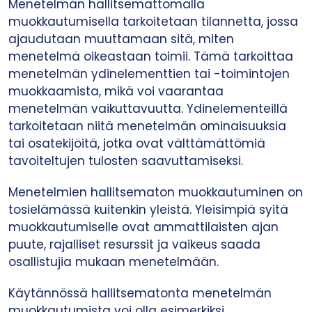
Menetelmän hallitsemattomalla
muokkautumisella tarkoitetaan tilannetta, jossa
ajaudutaan muuttamaan sitä, miten
menetelmä oikeastaan toimii. Tämä tarkoittaa
menetelmän ydinelementtien tai -toimintojen
muokkaamista, mikä voi vaarantaa
menetelmän vaikuttavuutta. Ydinelementeillä
tarkoitetaan niitä menetelmän ominaisuuksia
tai osatekijöitä, jotka ovat välttämättömiä
tavoiteltujen tulosten saavuttamiseksi.
Menetelmien hallitsematon muokkautuminen on
tosielämässä kuitenkin yleistä. Yleisimpiä syitä
muokkautumiselle ovat ammattilaisten ajan
puute, rajalliset resurssit ja vaikeus saada
osallistujia mukaan menetelmään.
Käytännössä hallitsematonta menetelmän
muokkautumista voi olla esimerkiksi