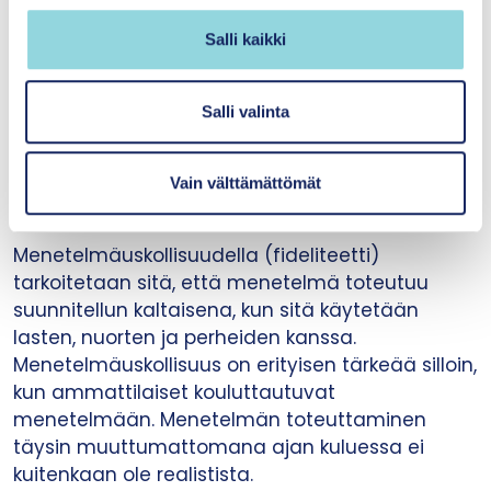
menetelmän sisältöjä on muokattu.
n
Adaptoidun menetelmän
v
Salli kaikki
menetelmäohjauksessa ei puututa
a
käytännön työssä tapahtuvaan
l
hallitsemattomaan muokkaamiseen.
i
Salli valinta
n
t
Tasapaino menetelmäuskollisuuden ja
Vain välttämättömät
a
adaptoinnin välillä?
Menetelmäuskollisuudella (fideliteetti)
tarkoitetaan sitä, että menetelmä toteutuu
suunnitellun kaltaisena, kun sitä käytetään
lasten, nuorten ja perheiden kanssa.
Menetelmäuskollisuus on erityisen tärkeää silloin,
kun ammattilaiset kouluttautuvat
menetelmään. Menetelmän toteuttaminen
täysin muuttumattomana ajan kuluessa ei
kuitenkaan ole realistista.