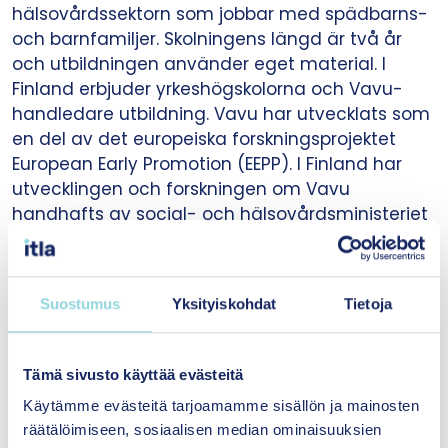
hälsovårdssektorn som jobbar med spädbarns-
och barnfamiljer. Skolningens längd är två år
och utbildningen använder eget material. I
Finland erbjuder yrkeshögskolorna och Vavu-
handledare utbildning. Vavu har utvecklats som
en del av det europeiska forskningsprojektet
European Early Promotion (EEPP). I Finland har
utvecklingen och forskningen om Vavu
handhafts av social- och hälsovårdsministeriet
och Stakes (nuv. THL). Vavu-metoden används i
Finland av professionella inom pedagogik och
social- och hälsovårdssektorn, speciellt i
Suostumus
Yksityiskohdat
Tietoja
rådgivningarna.
Tämä sivusto käyttää evästeitä
Interventionens forskningsevidens och effekt
Käytämme evästeitä tarjoamamme sisällön ja mainosten
räätälöimiseen, sosiaalisen median ominaisuuksien
Som en del av EEPP-forskningsprojektet har