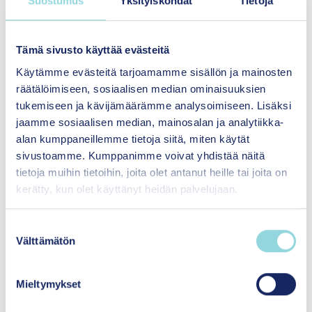
Suostumus
Yksityiskohdat
Tietoja
Mitä osa-alueita arvioinnissa huomioidaan?
Tämä sivusto käyttää evästeitä
Käytämme evästeitä tarjoamamme sisällön ja mainosten
Menetelmän vaikuttavuusarvio koostuu sekä
räätälöimiseen, sosiaalisen median ominaisuuksien
menetelmäkuvauksen että menetelmästä
tukemiseen ja kävijämäärämme analysoimiseen. Lisäksi
tehtyjen vaikuttavuustutkimusten
jaamme sosiaalisen median, mainosalan ja analytiikka-
luotettavuuden arvioinnista. Voit tutustua osa-
alan kumppaneillemme tietoja siitä, miten käytät
alueiden arviointeihin tarkemmin sivun
sivustoamme. Kumppanimme voivat yhdistää näitä
seuraavissa osioissa.
tietoja muihin tietoihin, joita olet antanut heille tai joita on
kerätty, kun olet käyttänyt heidän palvelujaan.
Tutustu myös
arviointiprosessiin ja
vaikuttavuusarvion tasoihin
.
S
Välttämätön
u
o
s
Mieltymykset
t
u