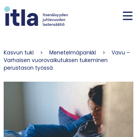
Siirry sisältöön
Kasvun tuki
>
Menetelmäpankki
>
Vavu –
Varhaisen vuorovaikutuksen tukeminen
perustason työssä