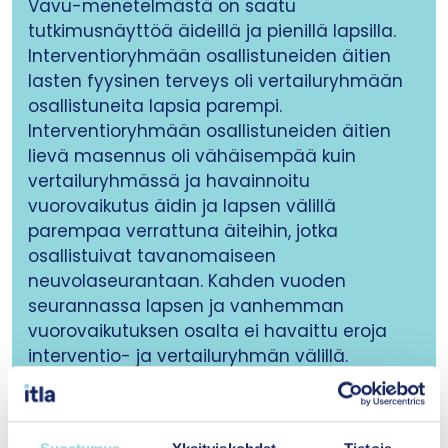
Vavu-menetelmästä on saatu
tutkimusnäyttöä äideillä ja pienillä lapsilla.
Interventioryhmään osallistuneiden äitien
lasten fyysinen terveys oli vertailuryhmään
osallistuneita lapsia parempi.
Interventioryhmään osallistuneiden äitien
lievä masennus oli vähäisempää kuin
vertailuryhmässä ja havainnoitu
vuorovaikutus äidin ja lapsen välillä
parempaa verrattuna äiteihin, jotka
osallistuivat tavanomaiseen
neuvolaseurantaan. Kahden vuoden
seurannassa lapsen ja vanhemman
vuorovaikutuksen osalta ei havaittu eroja
interventio- ja vertailuryhmän välillä.
Tutkimukset on tehty Suomessa ja
Euroopassa 2000-luvulla.