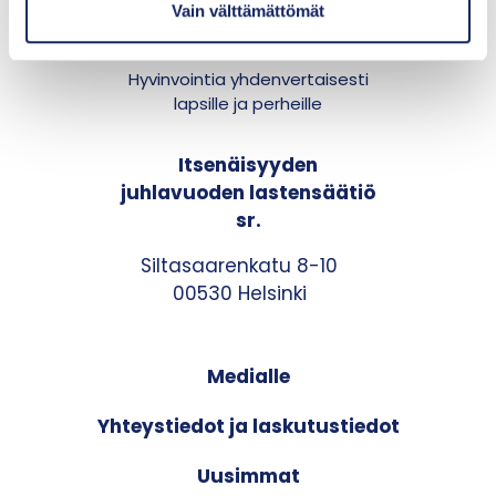
Vain välttämättömät
a
Hyvinvointia yhdenvertaisesti
lapsille ja perheille
Itsenäisyyden
juhlavuoden lastensäätiö
sr.
Siltasaarenkatu 8-10
00530 Helsinki
Medialle
Yhteystiedot ja laskutustiedot
Uusimmat