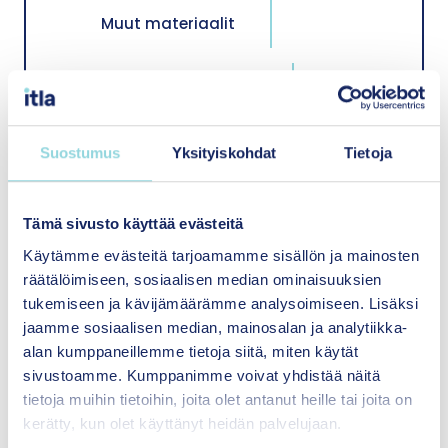
Muut materiaalit
Oppaat ja käsikirjat
Politiikkasuositukset ja
Suostumus
Yksityiskohdat
Tietoja
tietokoosteet
Tämä sivusto käyttää evästeitä
Raportit
Käytämme evästeitä tarjoamamme sisällön ja mainosten
räätälöimiseen, sosiaalisen median ominaisuuksien
Säätiön toiminta ja talous
tukemiseen ja kävijämäärämme analysoimiseen. Lisäksi
jaamme sosiaalisen median, mainosalan ja analytiikka-
alan kumppaneillemme tietoja siitä, miten käytät
Tutkimukset
sivustoamme. Kumppanimme voivat yhdistää näitä
tietoja muihin tietoihin, joita olet antanut heille tai joita on
kerätty, kun olet käyttänyt heidän palvelujaan.
Vuosikertomukset ja säännöt