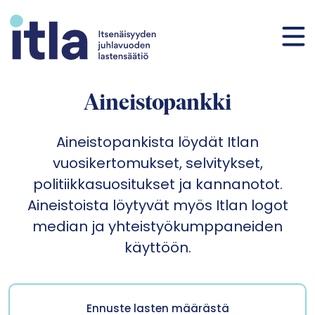
Siirry sisältöön
Aineistopankki
Aineistopankista löydät Itlan
vuosikertomukset, selvitykset,
politiikkasuositukset ja kannanotot.
Aineistoista löytyvät myös Itlan logot
median ja yhteistyökumppaneiden
käyttöön.
Ennuste lasten määrästä