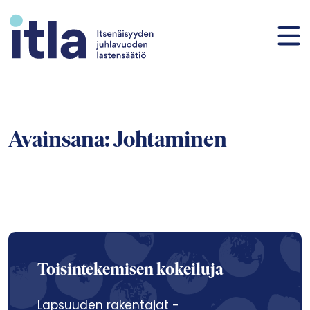
Siirry sisältöön
Avainsana:
Johtaminen
Toisintekemisen kokeiluja
Lapsuuden rakentajat -