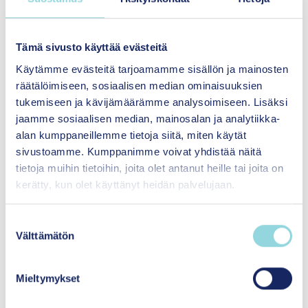
Johtaminen
Palautetietoinen työote
Tämä sivusto käyttää evästeitä
FIT
Käytämme evästeitä tarjoamamme sisällön ja mainosten
räätälöimiseen, sosiaalisen median ominaisuuksien
tukemiseen ja kävijämäärämme analysoimiseen. Lisäksi
jaamme sosiaalisen median, mainosalan ja analytiikka-
alan kumppaneillemme tietoja siitä, miten käytät
sivustoamme. Kumppanimme voivat yhdistää näitä
tietoja muihin tietoihin, joita olet antanut heille tai joita on
kerätty, kun olet käyttänyt heidän palvelujaan.
S
Välttämätön
u
Blogit
|
20.04.2026
o
s
Mieltymykset
24 h työpaja – Varsinais-Suomessa tartuttiin
t
lasten ja nuorten hyvinvoinnin vahvistamiseen
u