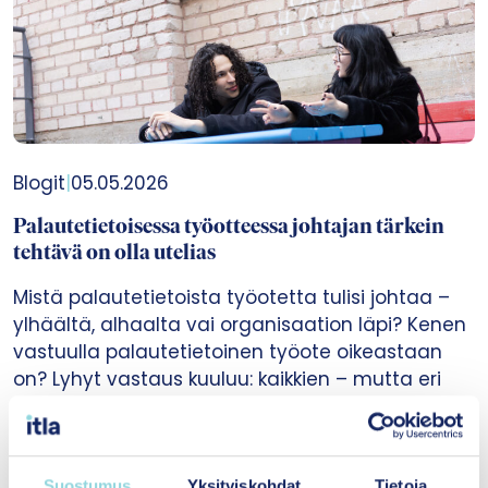
Blogit
|
05.05.2026
Palautetietoisessa työotteessa johtajan tärkein
tehtävä on olla utelias
Mistä palautetietoista työotetta tulisi johtaa –
ylhäältä, alhaalta vai organisaation läpi? Kenen
vastuulla palautetietoinen työote oikeastaan
on? Lyhyt vastaus kuuluu: kaikkien – mutta eri
tavoin.
Yhteisövaikuttavuus
Suostumus
Yksityiskohdat
Tietoja