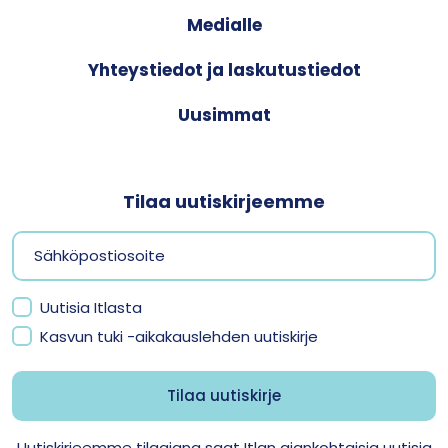
Medialle
Yhteystiedot ja laskutustiedot
Uusimmat
Tilaa uutiskirjeemme
Uutisia Itlasta
Kasvun tuki -aikakauslehden uutiskirje
Uutiskirjeemme tilaajana saat Itlan ajankohtaisia uutisia