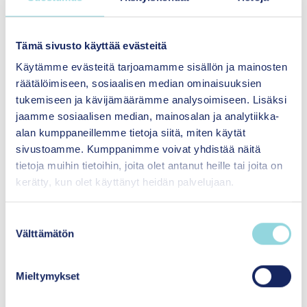
Kohti tietoisia valintoja – selvitys
Tämä sivusto käyttää evästeitä
psykososiaalisten menetelmien
Käytämme evästeitä tarjoamamme sisällön ja mainosten
muokkauskokemuksista
räätälöimiseen, sosiaalisen median ominaisuuksien
tukemiseen ja kävijämäärämme analysoimiseen. Lisäksi
Millaisia kokemuksia psykososiaalisten
jaamme sosiaalisen median, mainosalan ja analytiikka-
menetelmien muokkauksesta on Suomessa?
alan kumppaneillemme tietoja siitä, miten käytät
sivustoamme. Kumppanimme voivat yhdistää näitä
Lataa
(pdf)
tietoja muihin tietoihin, joita olet antanut heille tai joita on
kerätty, kun olet käyttänyt heidän palvelujaan.
S
Välttämätön
u
o
s
Mieltymykset
t
u