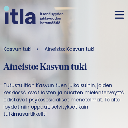
Siirry sisältöön
Kasvun tuki
>
Aineisto: Kasvun tuki
Aineisto: Kasvun tuki
Tutustu Itlan Kasvun tuen julkaisuihin, joiden
keskiössä ovat lasten ja nuorten mielenterveyttä
edistävät psykososiaaliset menetelmät. Täältä
löydät niin oppaat, selvitykset kuin
tutkimusartikkelit!