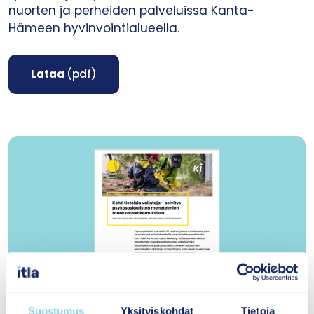
nuorten ja perheiden palveluissa Kanta-
Hämeen hyvinvointialueella.
Lataa
(pdf)
Suostumus
Yksityiskohdat
Tietoja