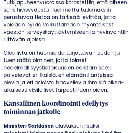
Tutkijapuheenvuoroissa korostettiin, että aiheen
sensitiivisyydestä huolimatta tutkimuksiin
perustuvaa tietoa on tärkeää levittää, jotta
voidaan pyrkiä vaikuttamaan myönteisesti
väestön terveyskäyttäytymiseen ja hyvinvointiin
riittävän ajoissa.
Oleellista on huomioida tarjottavan tiedon ja
tuen räätälöiminen, jotta toimet
hedelmällisyystietoisuuden edistämiseksi
palvelevat eri ikäisiä, eri elämäntilanteissa
olevia ja eri asioista haaveilevia ihmisiä oikea-
aikaisesti yksilölliset tarpeet huomioiden.
Kansallinen koordinointi edellytys
toiminnan jatkolle
Ministeri Sarkkisen
alustuksen lisäksi