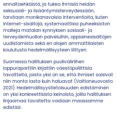
ennaltaehkäistä, ja tukea ihmisiä heidän
seksuaali- ja lisääntymisterveydessään,
tarvitaan monikanavaisia interventioita, kuten
internet-sisältöjä, systemaattisia puheeksioton
malleja matalan kynnyksen sosiaali- ja
terveydenhuollon palveluihin, oppiainesisältöjen
uudistamista sekä eri alojen ammattilaisten
koulutusta hedelmällisyyteen liittyen.
Suomessa hallituksen puoliväliriihen
loppuraporttiin kirjattiin väestöpoliittisia
tavoitteita, joista yksi on se, että ihmiset saisivat
niin monta lasta kuin haluavat (Valtioneuovosto
2021). Hedelmällisyystietoisuuden edistäminen
on yksi konkreettisista keinoista, joilla hallituksen
linjaamaa tavoitetta voidaan maassamme
edistää.