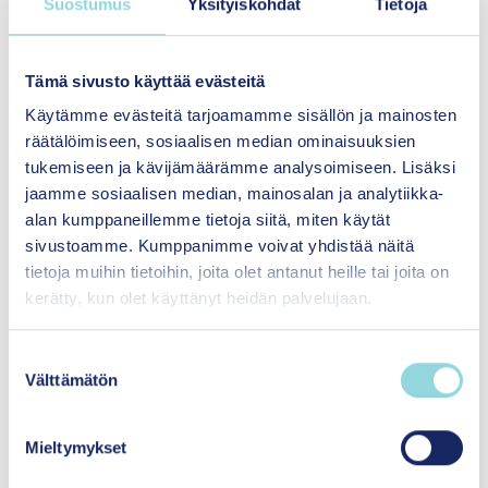
Suostumus
Yksityiskohdat
Tietoja
ja henkilökohtaisen perhepolun pohtiminen
ikätasoisesti elinkaaren eri vaiheissa oli kaikkien
panelistien mielestä kannatettava ajatus.
Tämä sivusto käyttää evästeitä
Käytämme evästeitä tarjoamamme sisällön ja mainosten
Uudistettu oppivelvollisuus, joka saavuttaa
räätälöimiseen, sosiaalisen median ominaisuuksien
jatkossa koko väestön joko ammatillisen tai
tukemiseen ja kävijämäärämme analysoimiseen. Lisäksi
lukiokoulutuksen kautta, tarjoaa väylän
jaamme sosiaalisen median, mainosalan ja analytiikka-
seksuaali- ja lisääntymisterveystiedon
alan kumppaneillemme tietoja siitä, miten käytät
tarjoamiseen kattavasti nuorille. Tätä
sivustoamme. Kumppanimme voivat yhdistää näitä
kansallisesti hoitava hallinnollinen instanssi voisi
tietoja muihin tietoihin, joita olet antanut heille tai joita on
huolehtia siitä, että hedelmällisyyteen liittyvää
kerätty, kun olet käyttänyt heidän palvelujaan.
terveystietoa on saatavilla myös opintojen
jälkeen. Sosiaali- ja terveysministerin
S
erityisavustaja
Hanna Hänninen
nosti
Välttämätön
u
webinaarissa esiin myös työterveyshuollon,
o
jossa voisi jatkossa olla mahdollisuus käydä läpi
s
Mieltymykset
perheellistymissuunnitelmia ja tarvittaessa
t
tarjota hedelmällisyyteen liittyvää tukea ja