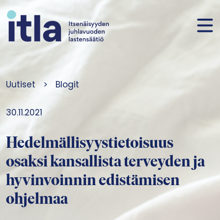
Siirry sisältöön
Uutiset
>
Blogit
30.11.2021
Hedelmällisyystietoisuus
osaksi kansallista terveyden ja
hyvinvoinnin edistämisen
ohjelmaa