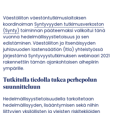
Väestöliiton väestöntutkimuslaitoksen
koordinoiman
Syntyvyyden tutkimusverkoston
(Synty)
toiminnan pääteemaksi valikoitui tänä
vuonna hedelmällisyystietoisuus ja sen
edistäminen. Väestöliiton ja Itsenäisyyden
juhlavuoden lastensäätiön (Itla) yhteistyössä
järjestämä Syntyvyystutkimuksen webinaari 2021
rakennettiin tämän ajankohtaisen aihepiirin
ympärille.
Tutkitulla tiedolla tukea perhepolun
suunnitteluun
Hedelmällisyystietoisuudella tarkoitetaan
hedelmällisyyden, lisääntymisen sekä niihin
liittyvien yksilöllisten ja yleisten riskitekijöiden