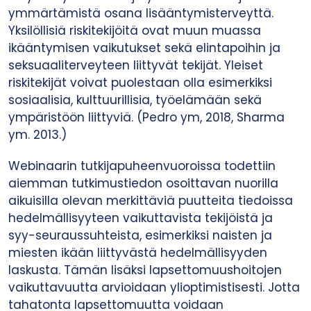
ymmärtämistä osana lisääntymisterveyttä.
Yksilöllisiä riskitekijöitä ovat muun muassa
ikääntymisen vaikutukset sekä elintapoihin ja
seksuaaliterveyteen liittyvät tekijät. Yleiset
riskitekijät voivat puolestaan olla esimerkiksi
sosiaalisia, kulttuurillisia, työelämään sekä
ympäristöön liittyviä. (Pedro ym, 2018, Sharma
ym. 2013.)
Webinaarin tutkijapuheenvuoroissa todettiin
aiemman tutkimustiedon osoittavan nuorilla
aikuisilla olevan merkittäviä puutteita tiedoissa
hedelmällisyyteen vaikuttavista tekijöistä ja
syy-seuraussuhteista, esimerkiksi naisten ja
miesten ikään liittyvästä hedelmällisyyden
laskusta. Tämän lisäksi lapsettomuushoitojen
vaikuttavuutta arvioidaan ylioptimistisesti. Jotta
tahatonta lapsettomuutta voidaan