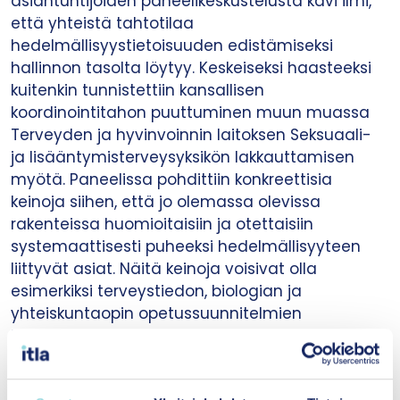
asiantuntijoiden paneelikeskustelusta kävi ilmi,
että yhteistä tahtotilaa
hedelmällisyystietoisuuden edistämiseksi
hallinnon tasolta löytyy. Keskeiseksi haasteeksi
kuitenkin tunnistettiin kansallisen
koordinointitahon puuttuminen muun muassa
Terveyden ja hyvinvoinnin laitoksen Seksuaali-
ja lisääntymisterveysyksikön lakkauttamisen
myötä. Paneelissa pohdittiin konkreettisia
keinoja siihen, että jo olemassa olevissa
rakenteissa huomioitaisiin ja otettaisiin
systemaattisesti puheeksi hedelmällisyyteen
liittyvät asiat. Näitä keinoja voisivat olla
esimerkiksi terveystiedon, biologian ja
yhteiskuntaopin opetussuunnitelmien
laajentaminen sekä nuorisopalveluiden
monipuolistaminen.
Seksuaali- ja lisääntymisterveyden edistäminen