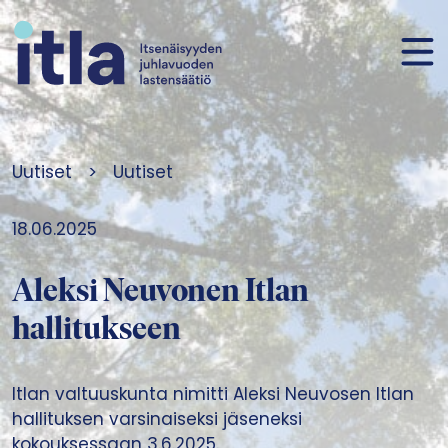
Siirry sisältöön
Uutiset
>
Uutiset
18.06.2025
Aleksi Neuvonen Itlan
hallitukseen
Itlan valtuuskunta nimitti Aleksi Neuvosen Itlan
hallituksen varsinaiseksi jäseneksi
kokouksessaan 3.6.2025.