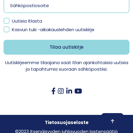
Uutisia Itlasta
Kasvun tuki -aikakauslehden uutiskirje
Uutiskirjeemme tilaajana saat Itlan ajankohtaisia uutisia
ja tapahtumia suoraan sähköpostiisi.
Skroll to 
Tietosuojaseloste
©2023 Itsenäisyyden juhlavuoden lastensäätiö