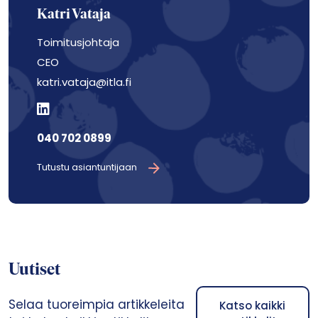
Katri Vataja
Toimitusjohtaja
CEO
katri.vataja@itla.fi
040 702 0899
Tutustu asiantuntijaan
Uutiset
Selaa tuoreimpia artikkeleita
Katso kaikki