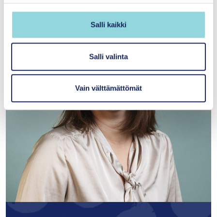
n
v
Salli kaikki
a
l
i
Salli valinta
n
t
Vain välttämättömät
a