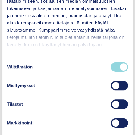
räätälöimiseen, sosiaalisen median ominaisuuksien
tukemiseen ja kävijämäärämme analysoimiseen. Lisäksi
jaamme sosiaalisen median, mainosalan ja analytiikka-
alan kumppaneillemme tietoja siitä, miten käytät
sivustoamme. Kumppanimme voivat yhdistää näitä
tietoja muihin tietoihin, joita olet antanut heille tai joita on
kerätty, kun olet käyttänyt heidän palvelujaan.
S
Välttämätön
u
o
s
Mieltymykset
t
Petri Pohjonen
u
m
Tilastot
Hallituksen puheenjohtaja
u
Tutustu asiantuntijaan
k
Markkinointi
s
e