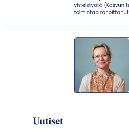
yhteistyötä (Kasvun t
toimintaa rahoittanu
Uutiset