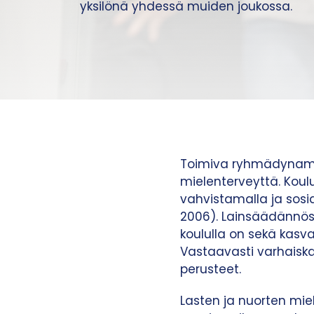
yksilönä yhdessä muiden joukossa.
Toimiva ryhmädynamiik
mielenterveyttä. Kou
vahvistamalla ja sosia
2006). Lainsäädännös
koululla on sekä kasv
Vastaavasti varhaisk
perusteet.
Lasten ja nuorten mie