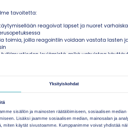
me tavoitetta:
täytymisellään reagoivat lapset ja nuoret varhaisk
perusopetuksessa
a toimia, joilla reagointiin voidaan vastata lasten j
sin
 tutkimustiedon leviämistä, mikä vahvistaa käyttäy
tettiin jo varhain käyttää käsitettä “käyttäytymi
Yksityiskohdat
lä alleviivataan sitä, että ympäristö vaikuttaa käytt
ähdettävä ympäristön tavasta toimia. Teemaryhm
styä käyttäytymiseen liittyviä haasteita moniäänisest
itä
ia on vauhditettu Suomalaisen Tiedeakatemian ilmi
mme sisällön ja mainosten räätälöimiseen, sosiaalisen median
iseen. Lisäksi jaamme sosiaalisen median, mainosalan ja analy
, miten käytät sivustoamme. Kumppanimme voivat yhdistää näitä t
rjestetty yhteisseminaari norjalaisen NUBU:n (Nasjon