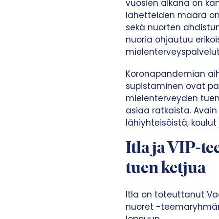
vuosien aikana on kan
lähetteiden määrä on 
sekä nuorten ahdistun
nuoria ohjautuu erikoi
mielenterveyspalvelut o
Koronapandemian aihe
supistaminen ovat pah
mielenterveyden tuen k
asiaa ratkaista. Avai
lähiyhteisöistä, koulu
Itla ja VIP-
tuen ketjua
Itla on toteuttanut Va
nuoret -teemaryhmän 