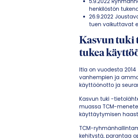
5.9.2022 Ryhmänha
t
henkilöstön tuken
a
26.9.2022 Joustav
tuen vaikuttavat 
Kasvun tuki 
tukea käyttö
Itla on vuodesta 2014
vanhempien ja ammatt
käyttöönotto ja seura
Kasvun tuki -tietoläh
muassa TCM-menetelmä
käyttäytymisen haaste
TCM-ryhmänhallintam
kehitystä, parantaa o