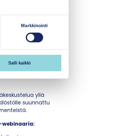
 vuoden ajan
llia (Positive
stuvien menetelmien
Markkinointi
f support, MTSS)
än sosiaalisiin
etisoi ydinelementit,
Salli kaikki
ita, jotka tukisivat
 tavoitteita entistä
äkeskustelua yllä
ilöstölle suunnattu
ementeistä.
 -webinaaria: