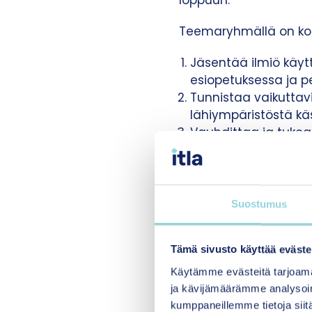
loppuun.
Teemaryhmällä on kol
Jäsentää ilmiö käyt
esiopetuksessa ja 
Tunnistaa vaikuttavi
lähiympäristöstä kä
Vauhdittaa ja tukea
perustasolla.
VIP-teemaryhmässä pää
Suostumus
lapset ja nuoret”. Täl
myös muutoksen on l
erityisesti ollut lähe
Tämä sivusto käyttää eväste
kentän välistä dialog
Käytämme evästeitä tarjoama
työskentelyllä.
ja kävijämäärämme analysoim
kumppaneillemme tietoja siitä
Prosessin aikana on jä