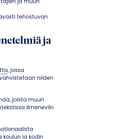
ttajien ja muun
tavasti tehostuvan
netelmiä ja
tta
, jossa
vahvistetaan niiden
mää, joista muun
ekstissa ilmeneviin
otionaalista
 koulun ja kodin