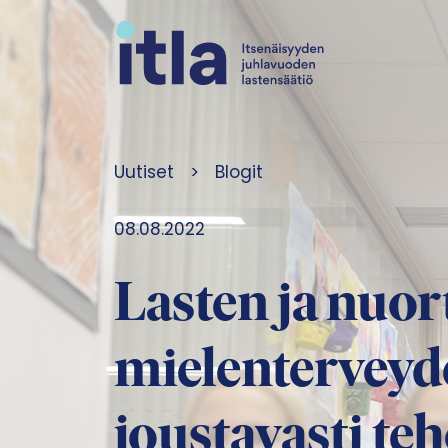
Siirry sisältöön
Uutiset
>
Blogit
08.08.2022
Lasten ja nuor
mielenterveyd
joustavasti te