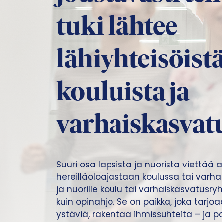
tuki lähtee
lähiyhteisöistä
kouluista ja
varhaiskasvat
Suuri osa lapsista ja nuorista viettää 
hereilläoloajastaan koulussa tai varha
ja nuorille koulu tai varhaiskasvatus
kuin opinahjo. Se on paikka, joka tarj
ystäviä, rakentaa ihmissuhteita – ja 