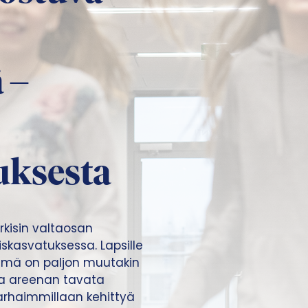
 –
uksesta
arkisin valtaosan
iskasvatuksessa. Lapsille
ryhmä on paljon muutakin
oaa areenan tavata
parhaimmillaan kehittyä