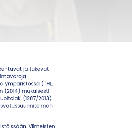
kentavat ja tukevat
oimavaroja
ssa ympäristössä (THL,
 (2014) mukaisesti
oltolaki (1287/2013).
kasvatussuunnitelman
stöissään. Viimeisten