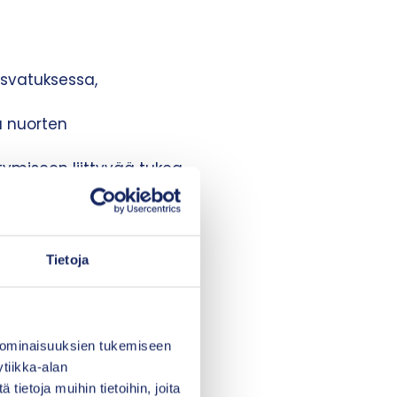
asvatuksessa,
a nuorten
tymiseen liittyvää tukea
sellään reagoivat
Tietoja
äytymiseen ja näin
ässä pyrkimyksenä on
i. Tutkimuksen ja
öprosessi-
 ominaisuuksien tukemiseen
tiikka-alan
ietoja muihin tietoihin, joita
alt utviklingssenter