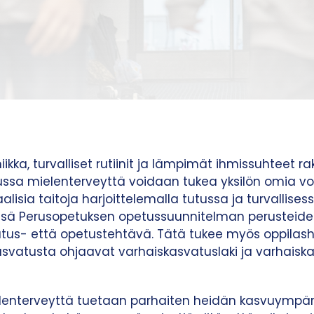
ka, turvalliset rutiinit ja lämpimät ihmissuhteet ra
lussa mielenterveyttä voidaan tukea yksilön omia v
alisia taitoja harjoittelemalla tutussa ja turvallise
sä Perusopetuksen opetussuunnitelman perusteiden
atus- että opetustehtävä. Tätä tukee myös oppilashu
asvatusta ohjaavat varhaiskasvatuslaki ja varhais
lenterveyttä tuetaan parhaiten heidän kasvuympäri