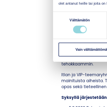
olet antanut heille tai joita o
for barn og unge) kans
systemaattisesti otet
S
Behaviour Support, P
Välttämätön
u
kanssa osaksi joustav
o
kolmiportaista tukea.
s
t
Keskeistä joustavasti 
u
taitoihin ja akateemisi
m
Vain välttämättömä
joilla näyttöön perus
u
sosiaalisten taitojen
k
tehokkaammin.
s
e
Itlan ja VIP-teemaryh
n
mainituista aiheista.
v
opas sekä tieteellinen
a
l
Syksyllä järjestetää
i
n