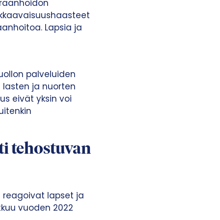
iraanhoidon
arkkaavaisuushaasteet
anhoitoa. Lapsia ja
n
ollon palveluiden
 lasten ja nuorten
us eivät yksin voi
uitenkin
ti tehostuvan
 reagoivat lapset ja
tkuu vuoden 2022