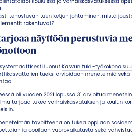
llintataidot kouluissa ja varhaiskasvatuksessa ope
a
asti tehostuvan tuen ketjun johtaminen: mistä jous
elementit rakentuvat?
tarjoaa näyttöön perustuvia me
önottoon
 systemaattisesti luonut
Kasvun tuki -työkokonaisuu
ikasvattajien tueksi arvioidaan menetelmiä sekä 
ntaa.
teessä oli vuoden 2021 lopussa 31 arvioitua menetel
 tarjoaa tukea varhaiskasvatuksen ja koulun kont
isiin.
enetelmän tavoitteena on tukea oppilaan sosioem
pettajan ja oppilaan vuorovaikutusta sekä vahvistaa