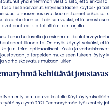
tautunut yhä enemmän viestiä siitä, että erikoissa
tasaisesti kasvanut. Erityisesti lasten käytös- ja t
eisuus ja masennus ovat kuormittaneet erikoissaira
ssairaanhoitoon osittain sen vuoksi, että perustaso
vat puutteellisia tai niitä ei ole tarjolla.
uttama hoitovelka ja esimerkiksi kouluterveydenhu
entaneet tilannetta. On myös käynyt selväksi, että
etju ei toimi optimaalisesti. Koulu ja varhaiskasvat
n joustavaan ja tarpeiden mukaiseen tukeen löytyy k
t ja varhaiskasvatus mukaan lukien.
teemaryhmä kehittävät joustavas
ativan erityisen tuen verkostolle Käyttäytymisellään
työtä syksystä 2021. Teemaryhmän työskentely ja