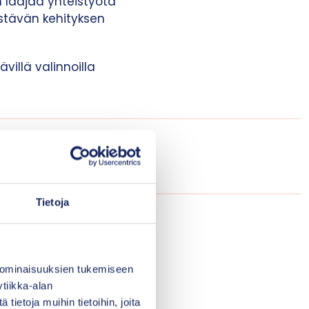
 laajaa yhteistyötä
estävän kehityksen
illä valinnoilla
iteitä ja tietoisia
i puheenvuorossaan
rkkala.
Tietoja
enjälki?
 tarjoamalla
 ominaisuuksien tukemiseen
tiikka-alan
ietoja muihin tietoihin, joita