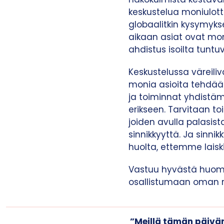
keskustelua moniulotte
globaalitkin kysymyks
aikaan asiat ovat moni
ahdistus isoilta tuntu
Keskustelussa väreiliv
monia asioita tehdään
ja toiminnat yhdistä
erikseen. Tarvitaan to
joiden avulla palasist
sinnikkyyttä. Ja sinn
huolta, ettemme laisk
Vastuu hyvästä huomise
osallistumaan oman r
”Meillä tämän päivä