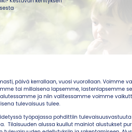
lki? Kestävän kehityksen
sesta
asti, päivä kerrallaan, vuosi vuorollaan. Voimme vai
amme tai millaisena lapsemme, lastenlapsemme sen
 halutessamme ja niin valitessamme voimme vaikutt
aisena tulevaisuus tulee.
etyssä työpajassa pohdittiin tulevaisuusvastuuta j
ja. Tilaisuuden alussa kuullut mainiot alustukset pur
 tulevaisuuden edellytyksiin ja rakentamiseen. Alust