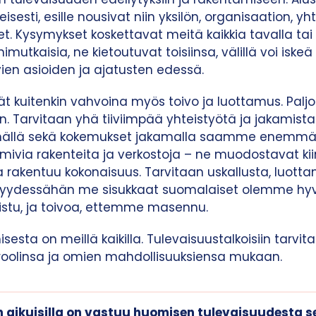
isesti, esille nousivat niin yksilön, organisaation, y
et. Kysymykset koskettavat meitä kaikkia tavalla tai
mutkaisia, ne kietoutuvat toisiinsa, välillä voi iske
vien asioiden ja ajatusten edessä.
ät kuitenkin vahvoina myös toivo ja luottamus. Palj
. Tarvitaan yhä tiiviimpää yhteistyötä ja jakamista:
mällä sekä kokemukset jakamalla saamme enemmän 
imivia rakenteita ja verkostoja – ne muodostavat ki
a rakentuu kokonaisuus. Tarvitaan uskallusta, luott
ikkyydessähän me sisukkaat suomalaiset olemme hyv
istu, ja toivoa, ettemme masennu.
sta on meillä kaikilla. Tulevaisuustalkoisiin tarvitaa
oolinsa ja omien mahdollisuuksiensa mukaan.
n aikuisilla on vastuu huomisen tulevaisuudesta 