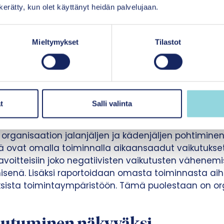
n kerätty, kun olet käyttänyt heidän palvelujaan.
 luomaan helposti käyttöönotettavia toimintatapo
kin organisaatio voi tunnistaa oman toimintansa k
Mieltymykset
Tilastot
den elementit”, toteaa vastuullisuusasiantuntija 
Valtiokonttorista.
ajatuksena on, että kukin organisaatio tunnistaa oma
t
Salli valinta
nda 2030:n tavoitetta, joiden edistämistä seuraa ja
s organisaation jalanjäljen ja kädenjäljen pohtimine
 ovat omalla toiminnalla aikaansaadut vaikutukset 
voitteisiin joko negatiivisten vaikutusten vähenemis
isenä. Lisäksi raportoidaan omasta toiminnasta aih
uksista toimintaympäristöön. Tämä puolestaan on o