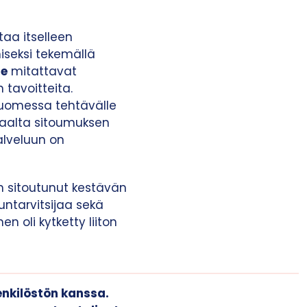
taa itselleen
iseksi tekemällä
le
mitattavat
 tavoitteita.
Suomessa tehtävälle
saalta sitoumuksen
alveluun on
 on sitoutunut kestävän
tarvitsijaa sekä
 oli kytketty liiton
enkilöstön kanssa.