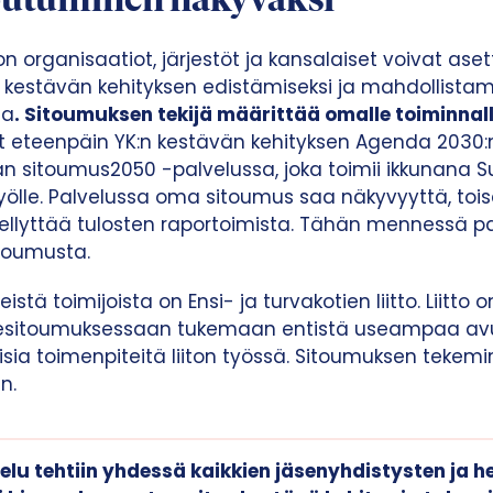
toutuminen näkyväksi
ion organisaatiot, järjestöt ja kansalaiset voivat aset
a kestävän kehityksen edistämiseksi ja mahdollistam
ia
. Sitoumuksen tekijä määrittää omalle toiminnal
ät eteenpäin YK:n kestävän kehityksen Agenda 2030:n
an sitoumus2050 -palvelussa, joka toimii ikkunana 
yölle. Palvelussa oma sitoumus saa näkyvyyttä, toi
dellyttää tulosten raportoimista. Tähän mennessä p
itoumusta.
stä toimijoista on Ensi- ja turvakotien liitto. Liitto
esitoumuksessaan tukemaan entistä useampaa avun
a toimenpiteitä liiton työssä. Sitoumuksen tekeminen
n.
elu tehtiin yhdessä kaikkien jäsenyhdistysten ja h