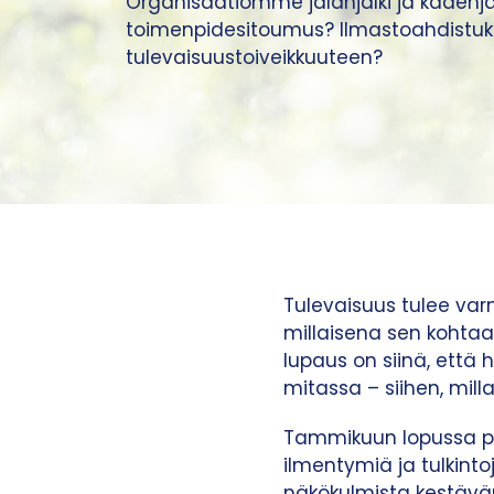
Organisaatiomme jalanjälki ja kädenjä
toimenpidesitoumus? Ilmastoahdistuk
tulevaisuustoiveikkuuteen?
Tulevaisuus tulee varm
millaisena sen kohta
lupaus on siinä, että
mitassa – siihen, mill
Tammikuun lopussa pid
ilmentymiä ja tulkinto
näkökulmista kestävän