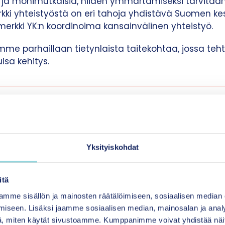
a ja monimutkaisia, niiden ymmärtämiseksi tarvitaan
merkki yhteistyöstä on eri tahoja yhdistävä Suomen k
merkki YK:n koordinoima kansainvälinen yhteistyö.
e parhaillaan tietynlaista taitekohtaa, jossa tehtäv
isa kehitys.
 tulevaisuudesta on – mutta se edellyttää toimenp
ja nyt mahdollisimman laajalla rintamalla”, totes
än kehityksen toimikunnan puheenjohtaja Sami Pi
Yksityiskohdat
organisaation jalanjälki ja käd
itä
altionhallinnon organisaatioiden vastuullisuustyötä
mme sisällön ja mainosten räätälöimiseen, sosiaalisen median
 malleja vastuullisuudesta raportoimiselle.
iseen. Lisäksi jaamme sosiaalisen median, mainosalan ja analy
, miten käytät sivustoamme. Kumppanimme voivat yhdistää näitä t