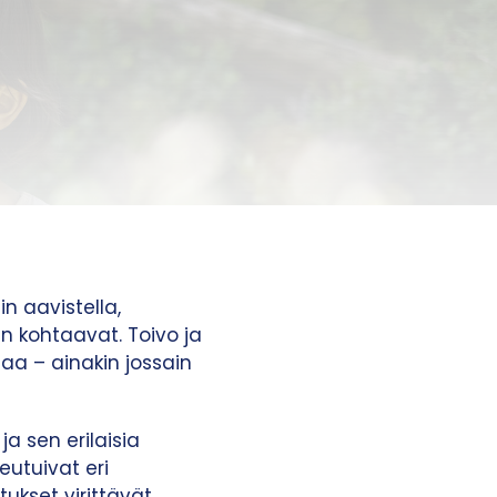
n aavistella,
 kohtaavat. Toivo ja
aa – ainakin jossain
a sen erilaisia
eutuivat eri
ukset virittävät