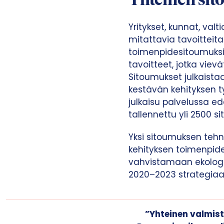
Yhteinen si
t
a
Yritykset, kunnat, valt
mitattavia tavoitteit
toimenpidesitoumuks
tavoitteet, jotka viev
Sitoumukset julkaista
kestävän kehityksen t
julkaisu palvelussa e
tallennettu yli 2500 s
Yksi sitoumuksen tehnei
kehityksen toimenpid
vahvistamaan ekologisi
2020–2023 strategiaa
”Yhteinen valmist