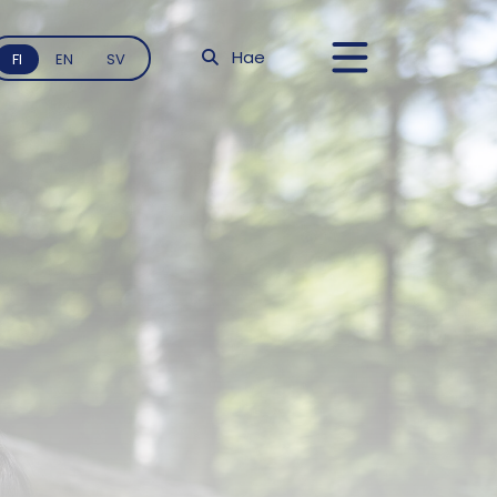
Hae
FI
EN
SV