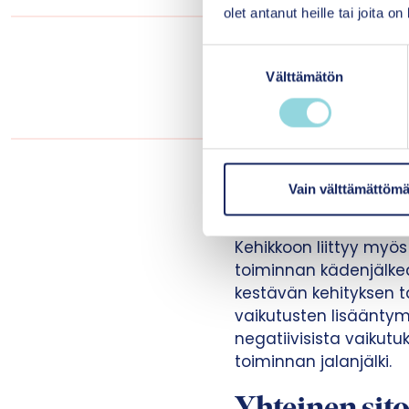
olet antanut heille tai joita o
”Olemme pyrkineet
S
joiden avulla ku
Välttämätön
u
vastuullisuu
o
s
t
u
Tiivistetysti mallin 
m
Vain välttämättömä
keskeiset 3-5 YK:n age
u
k
Kehikkoon liittyy myö
s
toiminnan kädenjälkeä
e
kestävän kehityksen ta
n
vaikutusten lisääntym
v
negatiivisista vaikut
a
toiminnan jalanjälki.
l
i
n