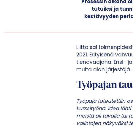
Prosessin aikana ol
tutuiksi ja tun
kestävyyden periaa
Liitto sai toimenpid
2021. Erityisenä vahv
tienavaajana: Ensi- ja
muita alan järjestöjä.
Työpajan tau
Työpaja toteutettiin 
kurssityönä. Idea läh
meistä oli tavalla tai
valintojen näkyväksi tek