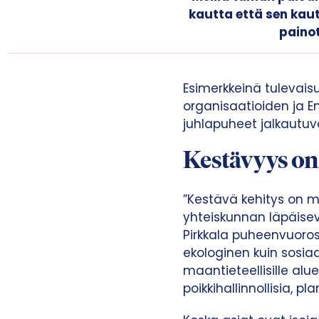
kautta että sen kau
paino
Esimerkkeinä tulevais
organisaatioiden ja En
juhlapuheet jalkautuva
Kestävyys o
”Kestävä kehitys on 
yhteiskunnan läpäisev
Pirkkala puheenvuoross
ekologinen kuin sosiaa
maantieteellisille aluei
poikkihallinnollisia, pl