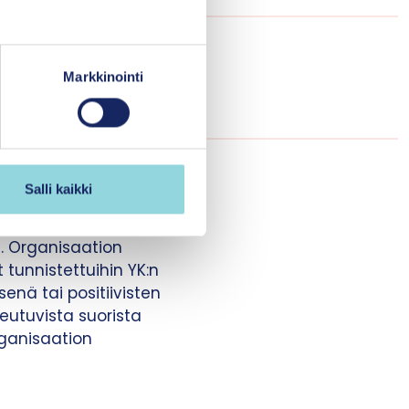
ja ja esimerkkejä,
annalta keskeiset
Markkinointi
Katri Kanerva
n toimintansa kannalta
Salli kaikki
 raportoi.
n. Organisaation
tunnistettuihin YK:n
enä tai positiivisten
eutuvista suorista
rganisaation