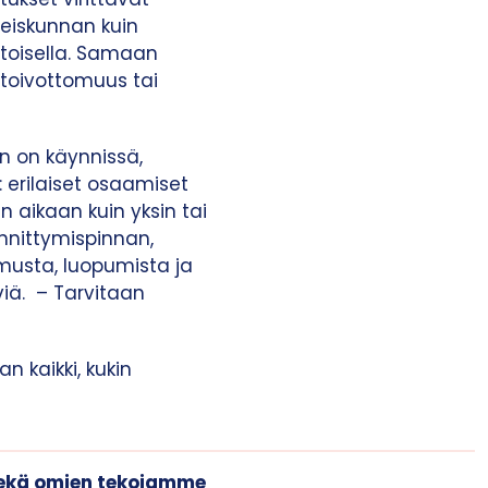
hteiskunnan kuin
 toisella. Samaan
ä toivottomuus tai
on on käynnissä,
 erilaiset osaamiset
aikaan kuin yksin tai
innittymispinnan,
amusta, luopumista ja
iä. – Tarvitaan
n kaikki, kukin
sekä omien tekojamme