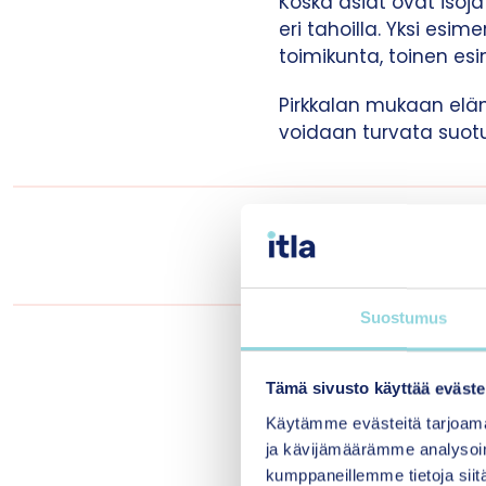
Koska asiat ovat isoj
eri tahoilla. Yksi esi
toimikunta, toinen esi
Pirkkalan mukaan elämm
voidaan turvata suotu
”Toivoa paremmasta
ratkaisuja tässä 
kestäv
Suostumus
Millainen on 
Tämä sivusto käyttää eväste
Valtiokonttori tukee v
Käytämme evästeitä tarjoama
käytännön työkaluja ja
ja kävijämäärämme analysoim
kumppaneillemme tietoja siitä