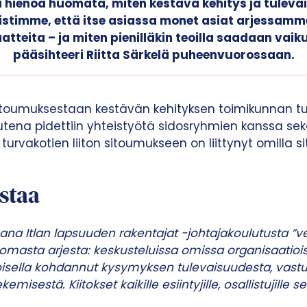
i hienoa huomata, miten kestävä kehitys ja tulev
nistimme, että itse asiassa monet asiat arjessamm
tteita – ja miten pienilläkin teoilla saadaan vaik
pääsihteeri Riitta Särkelä puheenvuorossaan.
esitoumuksestaan kestävän kehityksen toimikunnan 
uutena pidettiin yhteistyötä sidosryhmien kanssa se
 turvakotien liiton sitoumukseen on liittynyt omilla 
staa
osana Itlan lapsuuden rakentajat -johtajakoulutusta
ti omasta arjesta: keskusteluissa omissa organisaati
 toisella kohdannut kysymyksen tulevaisuudesta, vastu
emisestä. Kiitokset kaikille esiintyjille, osallistujille s