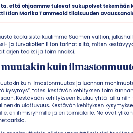
tta, että ohjaamme tulevat sukupolvet tekemään k
tti Itlan Marika Tammeaid tilaisuuden avaussanoi
uustalkoolaisista kuulimme Suomen valtion, julkishal
si- ja turvakotien liiton tarinat siitä, miten kestävy
t arjen teoiksi ja toiminnaksi.
n muutakin kuin ilmastonmuut
muutakin kuin ilmastonmuutos ja luonnon monimuot
ä kysymys”, totesi kestävän kehityksen toimikunna
aan. Kestävään kehitykseen kuuluu yhtä lailla niin 
linenkin ulottuvuus. Kestävän kehityksen kysymykset
lle, eri ihmisryhmille ja eri toimialoille. Ne ovat ylikans
anetaarisia.