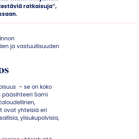
estäviä ratkaisuja”,
ssaan.
linnon
yden ja vastuullisuuden
os
oisuus – se on koko
n pääsihteeri Sami
taloudellinen,
 ovat yhteisiä eri
allisia, ylisukupolvisia,