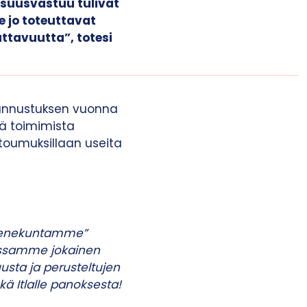
aisuusvastuu tulivat
e jo toteuttavat
uttavuutta”, totesi
tunnustuksen vuonna
kä toimimista
sitoumuksillaan useita
 ”venekuntamme”
oissamme jokainen
usta ja perusteltujen
ekä Itlalle panoksesta!