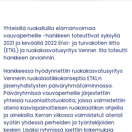
Yhteisillä ruokailuilla elämänvoimaa
vauvaperheille -hankkeen toteuttivat syksyllä
2021 ja keväällä 2022 Ensi- ja turvakotien liitto
(ETKL) ja ruokakasvatusyritys Venner. Itla toteutti
hankkeen arvioinnin.
Hankkeessa hyödynnettiin ruokakasvatusyritys
Vennerin ruokalaatikkokonseptia ETKL:n
jäsenyhdistysten päiväryhmätoiminnassa.
Päiväryhmissä vauvaperheille järjestettiin
yhteisiä ruuanlaittotuokioita, joissa valmistettiin
ateria kasvispainotteisen ruokalaatikon ohjeilla
ja aineksilla. Kerran viikossa valmistetut ateriat
syötiin yhdessä perheiden ja työntekijöiden
kesken. Lisäksi ryhmissä jaettiin kokemuksia