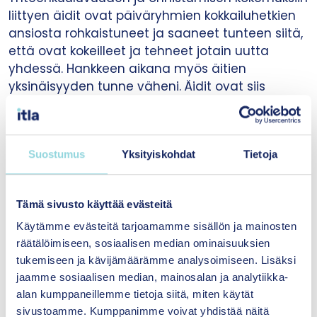
liittyen äidit ovat päiväryhmien kokkailuhetkien
ansiosta rohkaistuneet ja saaneet tunteen siitä,
että ovat kokeilleet ja tehneet jotain uutta
yhdessä. Hankkeen aikana myös äitien
yksinäisyyden tunne väheni. Äidit ovat siis
saaneet tukea omasta ryhmästään. Toisaalta
kyselyiden perusteella merkittävää muutosta ei
havaittu äitien kokemuksessa pystyvyydestään
Suostumus
Yksityiskohdat
Tietoja
vanhempana eikä myöskään lapsen syömiseen
ja ruokailuun liittyvissä haasteissa.
Ruokailutilanteet lapsen kanssa oli kuitenkin
Tämä sivusto käyttää evästeitä
koettu helpommiksi intervention tuloksena.
Käytämme evästeitä tarjoamamme sisällön ja mainosten
Prosessin isoin muutostekijä ei ollut kasvisten ja
räätälöimiseen, sosiaalisen median ominaisuuksien
ravitsevan ruuan tuominen mukaan
tukemiseen ja kävijämäärämme analysoimiseen. Lisäksi
interventioon tai lisääntynyt tieto kasvisten
jaamme sosiaalisen median, mainosalan ja analytiikka-
käytöstä ja terveellisyydestä, vaan uuden
alan kumppaneillemme tietoja siitä, miten käytät
tekeminen ja onnistumisen kokemus, joka siitä
sivustoamme. Kumppanimme voivat yhdistää näitä