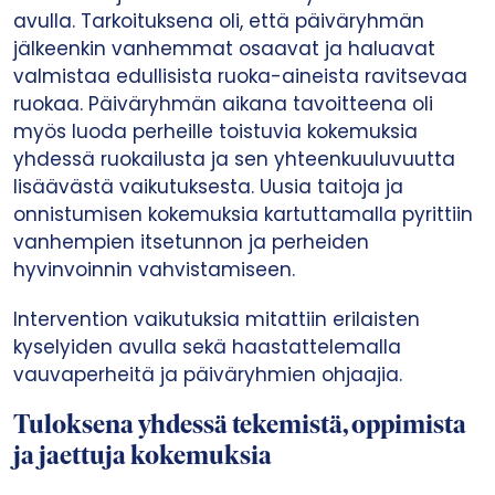
avulla. Tarkoituksena oli, että päiväryhmän
jälkeenkin vanhemmat osaavat ja haluavat
valmistaa edullisista ruoka-aineista ravitsevaa
ruokaa. Päiväryhmän aikana tavoitteena oli
myös luoda perheille toistuvia kokemuksia
yhdessä ruokailusta ja sen yhteenkuuluvuutta
lisäävästä vaikutuksesta. Uusia taitoja ja
onnistumisen kokemuksia kartuttamalla pyrittiin
vanhempien itsetunnon ja perheiden
hyvinvoinnin vahvistamiseen.
Intervention vaikutuksia mitattiin erilaisten
kyselyiden avulla sekä haastattelemalla
vauvaperheitä ja päiväryhmien ohjaajia.
Tuloksena yhdessä tekemistä, oppimista
ja jaettuja kokemuksia