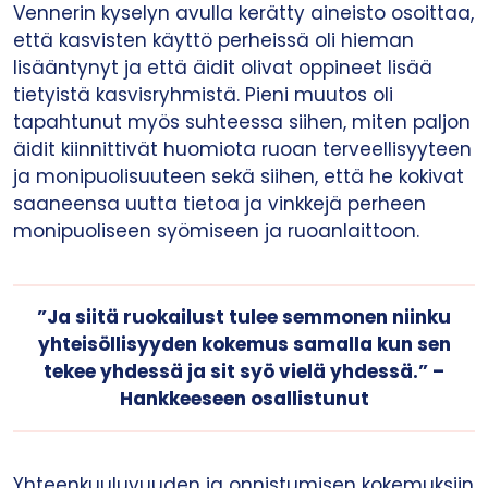
Vennerin kyselyn avulla kerätty aineisto osoittaa,
että kasvisten käyttö perheissä oli hieman
lisääntynyt ja että äidit olivat oppineet lisää
tietyistä kasvisryhmistä. Pieni muutos oli
tapahtunut myös suhteessa siihen, miten paljon
äidit kiinnittivät huomiota ruoan terveellisyyteen
ja monipuolisuuteen sekä siihen, että he kokivat
saaneensa uutta tietoa ja vinkkejä perheen
monipuoliseen syömiseen ja ruoanlaittoon.
”Ja siitä ruokailust tulee semmonen niinku
yhteisöllisyyden kokemus samalla kun sen
tekee yhdessä ja sit syö vielä yhdessä.” –
Hankkeeseen osallistunut
Yhteenkuuluvuuden ja onnistumisen kokemuksiin