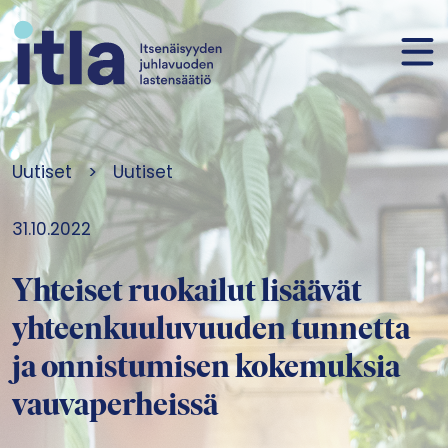
Siirry sisältöön
Uutiset
>
Uutiset
31.10.2022
Yhteiset ruokailut lisäävät
yhteenkuuluvuuden tunnetta
ja onnistumisen kokemuksia
vauvaperheissä