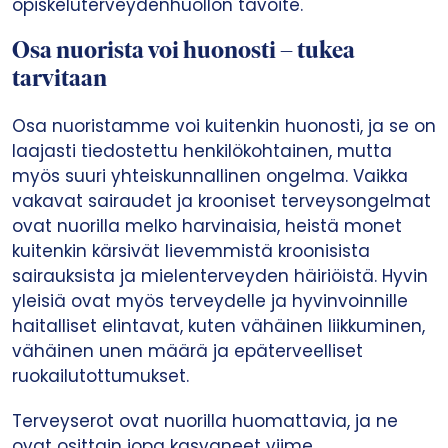
opiskeluterveydenhuollon tavoite.
Osa nuorista voi huonosti – tukea
tarvitaan
Osa nuoristamme voi kuitenkin huonosti, ja se on
laajasti tiedostettu henkilökohtainen, mutta
myös suuri yhteiskunnallinen ongelma. Vaikka
vakavat sairaudet ja krooniset terveysongelmat
ovat nuorilla melko harvinaisia, heistä monet
kuitenkin kärsivät lievemmistä kroonisista
sairauksista ja mielenterveyden häiriöistä. Hyvin
yleisiä ovat myös terveydelle ja hyvinvoinnille
haitalliset elintavat, kuten vähäinen liikkuminen,
vähäinen unen määrä ja epäterveelliset
ruokailutottumukset.
Terveyserot ovat nuorilla huomattavia, ja ne
ovat osittain jopa kasvaneet viime