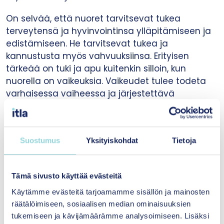
On selvää, että nuoret tarvitsevat tukea
terveytensä ja hyvinvointinsa ylläpitämiseen ja
edistämiseen. He tarvitsevat tukea ja
kannustusta myös vahvuuksiinsa. Erityisen
tärkeää on tuki ja apu kuitenkin silloin, kun
nuorella on vaikeuksia. Vaikeudet tulee todeta
varhaisessa vaiheessa ja järjestettävä
tarvittava tuki. Siten nuoren opinnot ja
myöhemmin myös ammattiin kouluttautuminen
sekä työelämään siirtyminen etenevät
Suostumus
Yksityiskohdat
Tietoja
kitkattomammin. Ajoissa aloitettu tuki parantaa
nuoren elämänhallintaa ja on tärkeää myös
syrjäytymisen ja päihdepulmien ehkäisemiseksi.
Tämä sivusto käyttää evästeitä
Oppilashuollon resurssit usein
Käytämme evästeitä tarjoamamme sisällön ja mainosten
räätälöimiseen, sosiaalisen median ominaisuuksien
riittämättömiä
tukemiseen ja kävijämäärämme analysoimiseen. Lisäksi