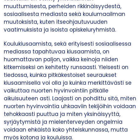
muuttumisesta, perheiden rikkinäisyydestä,
sosiaalisesta mediasta sekä koulumaailman
muutoksista, kuten itseohjautuvuuden
vaatimuksista ja isoista opiskeluryhmistä.
Koulukiusaamista, sekä erityisesti sosiaalisessa
mediassa tapahtuvaa kiusaamista, on
huomattavan paljon, vaikka keinoja niiden
kitkemiseksi on kehitetty runsaasti. Yleisesti on
tiedossa, kuinka pitkäkestoiset seuraukset
kiusaamisella voi olla ja kuinka merkittävästi se
vaikuttaa nuorten hyvinvointiin pitkälle
aikuisuuteen asti. Laajasti on pohdittu sitä, miten
nuorten hyvinvointia uhkaaviin tekijöihin voidaan
tehokkaasti puuttua ja miten yksinäisyyttä,
syrjäytymistä ja mielenterveyden ongelmia
voidaan ehkäistä koko yhteiskunnassa, mutta
myös kotona ja kouluissa.