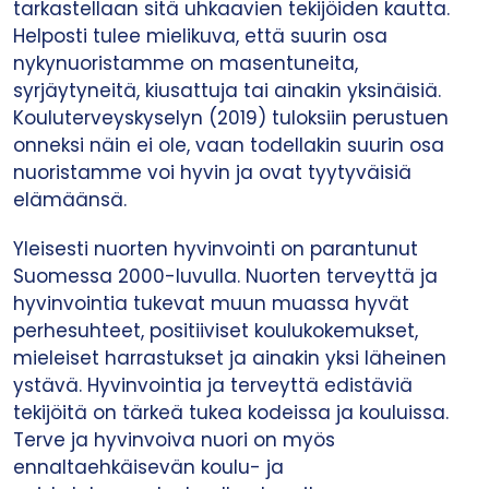
tarkastellaan sitä uhkaavien tekijöiden kautta.
Helposti tulee mielikuva, että suurin osa
nykynuoristamme on masentuneita,
syrjäytyneitä, kiusattuja tai ainakin yksinäisiä.
Kouluterveyskyselyn (2019) tuloksiin perustuen
onneksi näin ei ole, vaan todellakin suurin osa
nuoristamme voi hyvin ja ovat tyytyväisiä
elämäänsä.
Yleisesti nuorten hyvinvointi on parantunut
Suomessa 2000-luvulla. Nuorten terveyttä ja
hyvinvointia tukevat muun muassa hyvät
perhesuhteet, positiiviset koulukokemukset,
mieleiset harrastukset ja ainakin yksi läheinen
ystävä. Hyvinvointia ja terveyttä edistäviä
tekijöitä on tärkeä tukea kodeissa ja kouluissa.
Terve ja hyvinvoiva nuori on myös
ennaltaehkäisevän koulu- ja