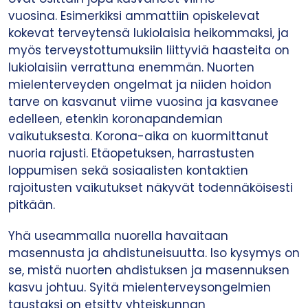
vuosina. Esimerkiksi ammattiin opiskelevat
kokevat terveytensä lukiolaisia heikommaksi, ja
myös terveystottumuksiin liittyviä haasteita on
lukiolaisiin verrattuna enemmän. Nuorten
mielenterveyden ongelmat ja niiden hoidon
tarve on kasvanut viime vuosina ja kasvanee
edelleen, etenkin koronapandemian
vaikutuksesta. Korona-aika on kuormittanut
nuoria rajusti. Etäopetuksen, harrastusten
loppumisen sekä sosiaalisten kontaktien
rajoitusten vaikutukset näkyvät todennäköisesti
pitkään.
Yhä useammalla nuorella havaitaan
masennusta ja ahdistuneisuutta. Iso kysymys on
se, mistä nuorten ahdistuksen ja masennuksen
kasvu johtuu. Syitä mielenterveysongelmien
taustaksi on etsitty yhteiskunnan