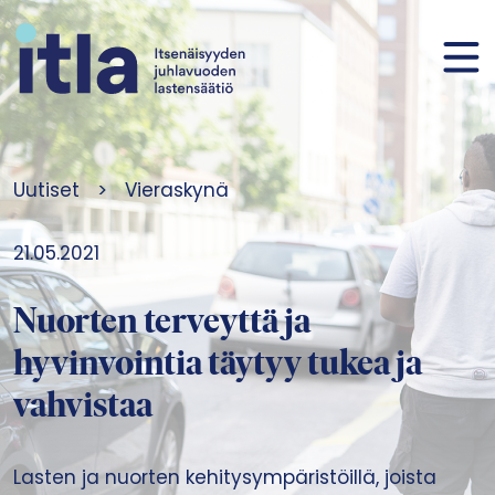
Siirry sisältöön
Uutiset
>
Vieraskynä
21.05.2021
Nuorten terveyttä ja
hyvinvointia täytyy tukea ja
vahvistaa
Lasten ja nuorten kehitysympäristöillä, joista