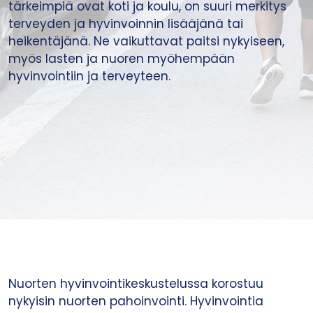
tärkeimpiä ovat koti ja koulu, on suuri merkitys
terveyden ja hyvinvoinnin lisääjänä tai
heikentäjänä. Ne vaikuttavat paitsi nykyiseen,
myös lasten ja nuoren myöhempään
hyvinvointiin ja terveyteen.
Nuorten hyvinvointikeskustelussa korostuu
nykyisin nuorten pahoinvointi. Hyvinvointia