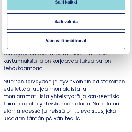
tutuista palveluista. Kunnissa ja mahdollisesti
Salli kaikki
a
tulevilla hyvinvointialueilla tulee panostaa
l
nykyistä huomattavasti enemmän nuorten
i
Salli valinta
terveydestä ja hyvinvoinnista huolehtimiseen.
n
Nyt on tehty liian vähän, liikaa jää juhlapuheiden
t
tasolle. Voimavarojen lisääminen
Vain välttämättömät
a
ennaltaehkäiseviin palveluihin ja niiden
kehittymisen mahdollistaminen säästää
kustannuksia ja on korjaavaa tukea paljon
tehokkaampaa.
Nuorten terveyden ja hyvinvoinnin edistäminen
edellyttää laajaa monialaista ja
moniammatillista yhteistyötä ja konkreettisia
toimia kaikilla yhteiskunnan aloilla. Nuorilla on
elämä edessä ja heissä on tulevaisuus, joka
luodaan tämän päivän teoilla.