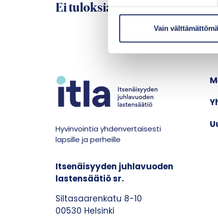
t
Ei tuloksia
u
m
Vain välttämättömä
u
k
s
e
M
n
v
Y
a
l
U
Hyvinvointia yhdenvertaisesti
i
lapsille ja perheille
n
t
Itsenäisyyden juhlavuoden
a
lastensäätiö sr.
Siltasaarenkatu 8-10
00530 Helsinki