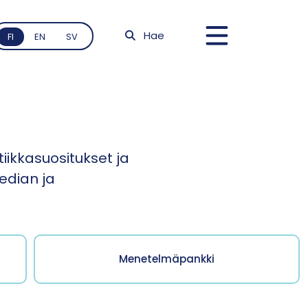
Hae
FI
EN
SV
tiikkasuositukset ja
edian ja
Menetelmäpankki