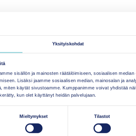
Logot ja kuvat
Muut materiaalit
Oppaa
Yksityiskohdat
steet
Raportit
Säätiön toiminta ja talou
itä
mme sisällön ja mainosten räätälöimiseen, sosiaalisen median
iseen. Lisäksi jaamme sosiaalisen median, mainosalan ja analy
, miten käytät sivustoamme. Kumppanimme voivat yhdistää näitä t
n kerätty, kun olet käyttänyt heidän palvelujaan.
Mieltymykset
Tilastot