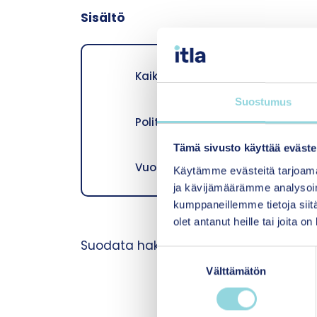
Sisältö
Kaikki
Lausunnot
Suostumus
Politiikkasuositukset ja tietokoo
Tämä sivusto käyttää eväste
Vuosikertomukset ja säännöt
Käytämme evästeitä tarjoama
ja kävijämäärämme analysoim
kumppaneillemme tietoja siitä
olet antanut heille tai joita o
Suodata hakusanalla
S
Välttämätön
u
o
s