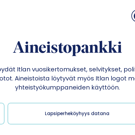
Aineistopankki
ydät Itlan vuosikertomukset, selvitykset, poli
tot. Aineistoista löytyvät myös Itlan logot m
yhteistyökumppaneiden käyttöön.
Lapsiperheköyhyys datana