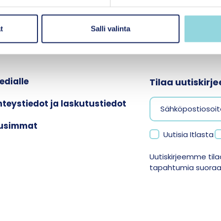
t
Salli valinta
edialle
Tilaa uutiskir
hteystiedot ja laskutustiedot
usimmat
Uutisia Itlasta
Uutiskirjeemme tilaa
tapahtumia suoraan