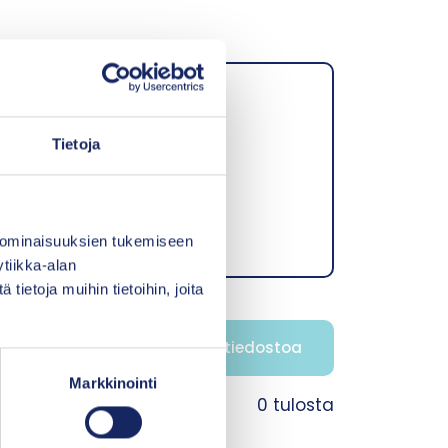
t ja käsikirjat
Tietoja
s
Tutkimukset
 ominaisuuksien tukemiseen
tiikka-alan
ietoja muihin tietoihin, joita
Etsi tiedostoa
Markkinointi
0 tulosta