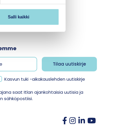
Salli kaikki
jeemme
Kasvun tuki -aikakauslehden uutiskirje
jana saat Itlan ajankohtaisia uutisia ja
 sähköpostiisi.