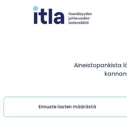
Siirry sisältöön
Aineistopankista lö
kannano
Ennuste lasten määrästä