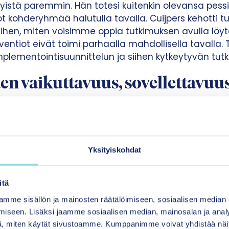
istä paremmin. Hän totesi kuitenkin olevansa pess
t kohderyhmää halutulla tavalla. Cuijpers kehotti tul
iihen, miten voisimme oppia tutkimuksen avulla lö
terventiot eivät toimi parhaalla mahdollisella tavalla. 
implementointisuunnittelun ja siihen kytkeytyvän tut
en vaikuttavuus, sovellettavuus
oinnin näkökulmasta kaksi kiinnostavinta luentoa oli
den pitämiä. Norjalainen professori
Tine Nordgreen
Be
uhujista. Professori Cuijpersin tavoin hän pohti mie
ti, että yksi keskeisimmistä virhearvioista liittyy si
Yksityiskohdat
terventioiden osaajia ratkaistaisiin mielenterveysong
 kannata ”nuolaista ennen kuin tipahtaa” tai – luenno
itä
dä karhuntaljaa ennen kuin peto on tapettu”. Eli tar
telua. Nordgreen korosti myös, että vaikuttavuude
mme sisällön ja mainosten räätälöimiseen, sosiaalisen median
i ohjata menetelmien kansallista levittämistä.
iseen. Lisäksi jaamme sosiaalisen median, mainosalan ja analy
, miten käytät sivustoamme. Kumppanimme voivat yhdistää näitä t