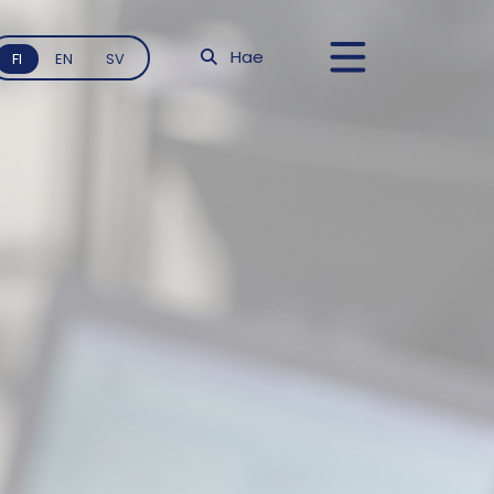
Hae
FI
EN
SV