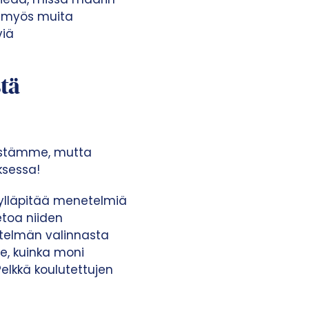
in myös muita
viä
tä
eistämme, mutta
ksessa!
 ylläpitää menetelmiä
ietoa niiden
etelmän valinnasta
me, kuinka moni
lkkä koulutettujen