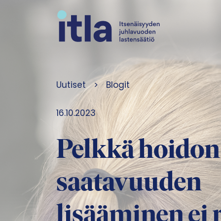
Siirry sisältöön
Uutiset
>
Blogit
16.10.2023
Pelkkä hoidon
saatavuuden
lisääminen ei r