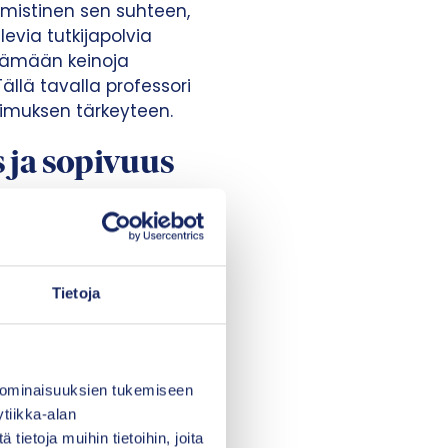
imistinen sen suhteen,
evia tutkijapolvia
ytämään keinoja
Tällä tavalla professori
kimuksen tärkeyteen.
 ja sopivuus
vat norjalaisen ja
rgenin yliopistosta oli
lenterveyshoitojen
ihen, että kouluttamalla
Tietoja
elmia . Toinen
n englanninkielisen
vitaan huolellista
n ohella myös
 ominaisuuksien tukemiseen
tiikka-alan
ietoja muihin tietoihin, joita