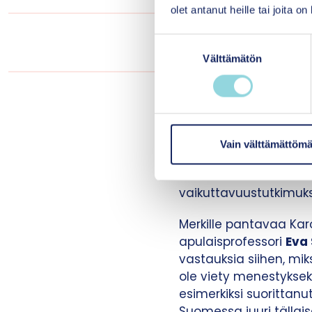
olet antanut heille tai joita o
”Yksi keskeisimmist
S
interv
Välttämätön
u
o
s
Suomessa erikoissaira
t
kansallista implemento
u
liittyvistä luennoista
m
Vain välttämättömä
kehittämää kognitiivi
u
internetin avulla lev
k
vaikuttavuustutkimuks
s
e
Merkille pantavaa Karo
n
apulaisprofessori
Eva
v
vastauksia siihen, mik
a
ole viety menestyksekk
l
esimerkiksi suorittan
i
Suomessa juuri tällai
n