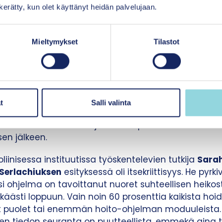
n kerätty, kun olet käyttänyt heidän palvelujaan.
ä virhearvioista liittyy siihen, että kouluttamalla
entioiden osaajia ratkaistaisiin mielenterveysong
Mieltymykset
Tilastot
anhoidon keskittämisasetus määrittelee hyvinvointi
intityötä. Yksi kaikkein läheisimmin kansalliseen i
 koski Tukholman alueen (Region Stockholm) ja Karolii
t
Salli valinta
s-behavioraalista ohjelmaa, joka on ahdistuneisuude
itettävä menetelmä. Ohjelman implementointi aloitet
en jälkeen.
liinisessa instituutissa työskentelevien tutkija
Sarah
 Serlachiuksen
esityksessä oli itsekriittisyys. He pyr
si ohjelma on tavoittanut nuoret suhteellisen heikosti
äästi loppuun. Vain noin 60 prosenttia kaikista hoid
ut puolet tai enemmän hoito-ohjelman moduuleista. 
sen tiedon seuranta on puutteellista, emmekä aina 