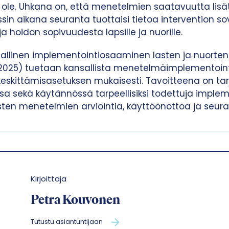
in ole. Uhkana on, että menetelmien saatavuutta li
ssin aikana seuranta tuottaisi tietoa intervention 
a hoidon sopivuudesta lapsille ja nuorille.
allinen implementointiosaaminen lasten ja nuorten
3–2025) tuetaan kansallista menetelmäimplementoin
eskittämisasetuksen mukaisesti. Tavoitteena on tarjo
ssa sekä käytännössä tarpeellisiksi todettuja impleme
sten menetelmien arviointia, käyttöönottoa ja seur
Kirjoittaja
Petra Kouvonen
Tutustu asiantuntijaan