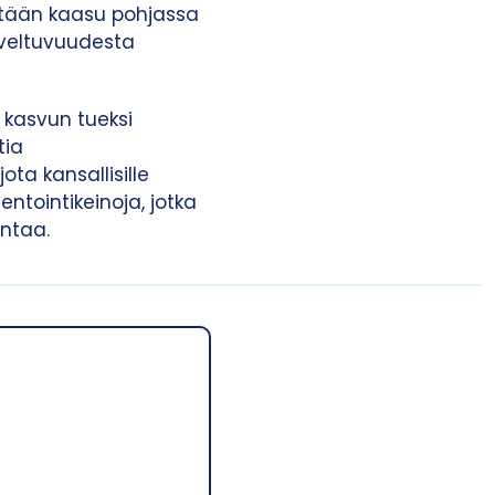
sätään kaasu pohjassa
soveltuvuudesta
 kasvun tueksi
tia
ta kansallisille
ntointikeinoja, jotka
antaa.