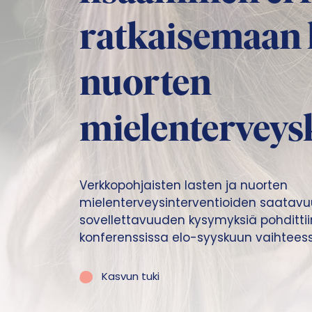
ratkaisemaan l
nuorten
mielenterveysk
Verkkopohjaisten lasten ja nuorten
mielenterveysinterventioiden saatavu
sovellettavuuden kysymyksiä pohdittii
konferenssissa elo-syyskuun vaihteess
Kasvun tuki