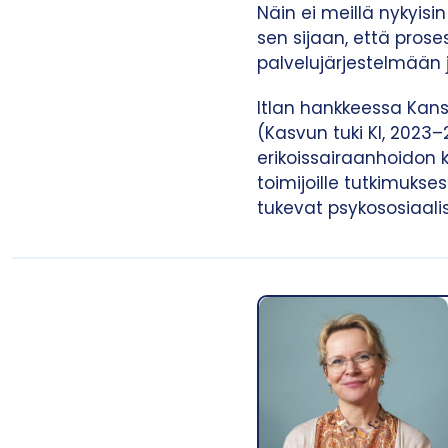
Näin ei meillä nykyis
sen sijaan, että prose
palvelujärjestelmään j
Itlan hankkeessa Kans
(Kasvun tuki KI, 202
erikoissairaanhoidon k
toimijoille tutkimukse
tukevat psykososiaali