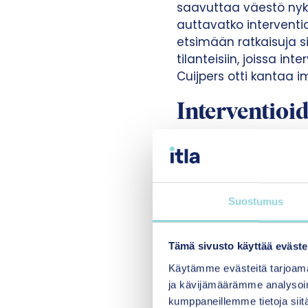
saavuttaa väestö nyky
auttavatko interventio
etsimään ratkaisuja s
tilanteisiin, joissa in
Cuijpers otti kantaa 
Interventioid
Kansallisen implement
ruotsalaisten tutkijoi
yksi konferenssin pääp
vaikuttavuutta ja koros
Suostumus
lisää digitaalisten in
pääviesti oli, että ei
Tämä sivusto käyttää eväste
otsikon mukaan – ”myy
implementointisuunnit
Käytämme evästeitä tarjoama
sovellettavuuden tulis
ja kävijämäärämme analysoim
kumppaneillemme tietoja siitä