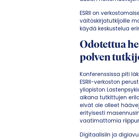
ESRII on verkostomaise
väitöskirjatutkijoille 
käydä keskustelua eri
Odotettua he
polven tutkij
Konferenssissa piti lä
ESRII-verkoston perus
yliopiston Lastenpsy
aikana tutkittujen er
eivät ole olleet häävej
erityisesti masennusi
vaatimattomia riippu
Digitaalisiin ja digia