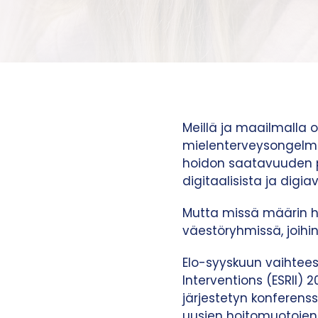
Meillä ja maailmalla 
mielenterveysongelmiin
hoidon saatavuuden pa
digitaalisista ja digi
Mutta missä määrin h
väestöryhmissä, joihi
Elo-syyskuun vaihtees
Interventions (ESRII) 
järjestetyn konferenss
uusien hoitomuotojen