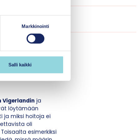
 lisää digitaalisten
elmia.”
Markkinointi
alueille suunnattua
mplementointiin
nisen instituutin
Salli kaikki
n hoitoon tarkoitettu
tiin
 Vigerlandin
ja
kivät löytämään
 ja miksi hoitoja ei
ettavista oli
Toisaalta esimerkiksi
tiedä, missä määrin