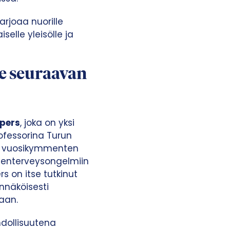
arjoaa nuorille
selle yleisölle ja
e seuraavan
jpers
, joka on yksi
ofessorina Turun
me vuosikymmenten
elenterveysongelmiin
rs on itse tutkinut
nnäköisesti
aan.
hdollisuutena