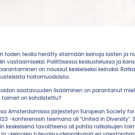
on toden teolla herätty etsimään keinoja lasten ja n
 vastaamiseksi. Poliittisessa keskustelussa ja kansa
rantaminen on noussut keskeiseksi keinoksi. Ratka
avusteisista hoitomuodoista.
oidon saatavuuden lisääminen on parantanut miele
n toimet on kohdistettu?
sa Amsterdamissa järjestetyn European Society for
2023 -konferenssin teemana oli “United in Diversity”.
in keskeisenä tavoitteena oli pohtia ratkaisujen toi
 ja -keinojen tulevaisuudennäkymiä eri väestöryhmi