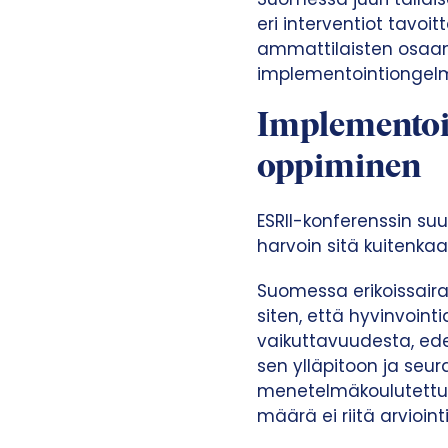
t
eri interventiot tavoi
a
ammattilaisten osaamis
implementointiongelm
Implementoin
oppiminen
ESRII-konferenssin s
harvoin sitä kuitenka
Suomessa erikoissaira
siten, että hyvinvointi
vaikuttavuudesta, ede
sen ylläpitoon ja seur
menetelmäkoulutettu 
määrä ei riitä arvioin