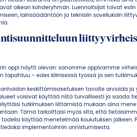
ttavat oikean kohderyhmän. Luennoitsijat toivat esi
een, lainsäädäntöön ja teknisiin sovelluksiin liitty
ia.
tisuunnitteluun liittyy virheis
uurin oppi näytti olevan: sanomme oppivamme virh
an tapahtuu – edes kliinisessä työssä ja sen tutkimu
anhoidon keskittämisasetuksen tavoite arvioida ja
alueet voisivat käyttää niitä turvallisesti ja saada t
llyttäisi tutkimuksen liittämistä mukaan aina men
antaan. Tämä tarkoittaisi myös sitä, että tietäisim
todella käyttää menetelmää koulutuksen jälkeen. Pe
titiedoksi implementoinnin onnistumisesta.