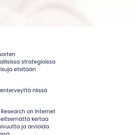
uorten
llisissa strategioissa
isuja etsitään
nterveyttä niissä
 Research on Internet
 Seitsemättä kertaa
mivuutta ja arvioida
ssä.