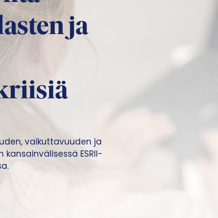
asten ja
riisiä
uden, vaikuttavuuden ja
n kansainvälisessä ESRII-
a.