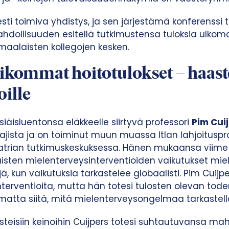
sti toimiva yhdistys, ja sen järjestämä konferenssi t
mahdollisuuden esitellä tutkimustensa tuloksia ulkomai
maalaisten kollegojen kesken.
ikommat hoitotulokset – haast
oille
ksiäisluentonsa eläkkeelle siirtyvä professori
Pim Cui
tajista ja on toiminut muun muassa Itlan lahjoituspr
kiatrian tutkimuskeskuksessa. Hänen mukaansa vii
ilaisten mielenterveysinterventioiden vaikutukset mi
ä, kun vaikutuksia tarkastelee globaalisti. Pim Cuijpe
nterventioita, mutta hän totesi tulosten olevan tode
matta siitä, mitä mielenterveysongelmaa tarkastell
vusteisiin keinoihin Cuijpers totesi suhtautuvansa ma