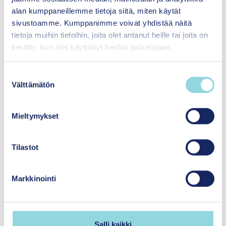
alan kumppaneillemme tietoja siitä, miten käytät
sivustoamme. Kumppanimme voivat yhdistää näitä
tietoja muihin tietoihin, joita olet antanut heille tai joita on
kerätty, kun olet käyttänyt heidän palvelujaan.
S
Välttämätön
u
o
s
Mieltymykset
t
u
m
Tilastot
u
Mari Hirvonen
k
Markkinointi
s
Erityisasiantuntija
e
Senior Specialist
n
Yhteisövaikuttavuus
v
Salli kaikki