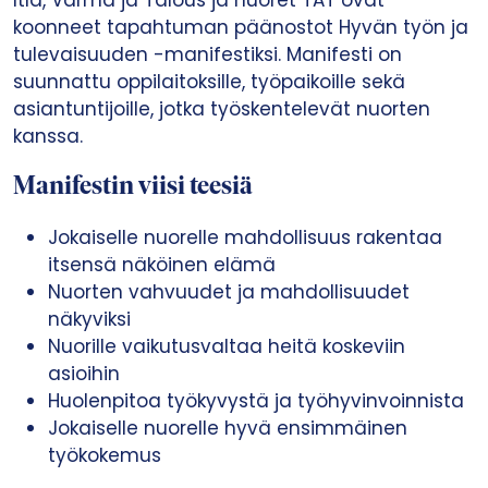
Itla, Varma ja Talous ja nuoret TAT ovat
koonneet tapahtuman päänostot Hyvän työn ja
tulevaisuuden -manifestiksi. Manifesti on
suunnattu oppilaitoksille, työpaikoille sekä
asiantuntijoille, jotka työskentelevät nuorten
kanssa.
Manifestin viisi teesiä
Jokaiselle nuorelle mahdollisuus rakentaa
itsensä näköinen elämä
Nuorten vahvuudet ja mahdollisuudet
näkyviksi
Nuorille vaikutusvaltaa heitä koskeviin
asioihin
Huolenpitoa työkyvystä ja työhyvinvoinnista
Jokaiselle nuorelle hyvä ensimmäinen
työkokemus