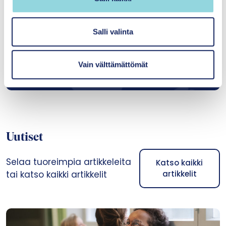
mari.hirvonen@itla.fi
a
l
i
Salli valinta
n
044 363 7276
t
Tutustu asiantuntijaan
Vain välttämättömät
a
Uutiset
Selaa tuoreimpia artikkeleita
Katso kaikki
tai katso kaikki artikkelit
artikkelit