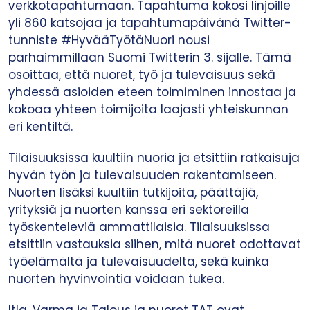
verkkotapahtumaan. Tapahtuma kokosi linjoille
yli 860 katsojaa ja tapahtumapäivänä Twitter-
tunniste #HyvääTyötäNuori nousi
parhaimmillaan Suomi Twitterin 3. sijalle. Tämä
osoittaa, että nuoret, työ ja tulevaisuus sekä
yhdessä asioiden eteen toimiminen innostaa ja
kokoaa yhteen toimijoita laajasti yhteiskunnan
eri kentiltä.
Tilaisuuksissa kuultiin nuoria ja etsittiin ratkaisuja
hyvän työn ja tulevaisuuden rakentamiseen.
Nuorten lisäksi kuultiin tutkijoita, päättäjiä,
yrityksiä ja nuorten kanssa eri sektoreilla
työskenteleviä ammattilaisia. Tilaisuuksissa
etsittiin vastauksia siihen, mitä nuoret odottavat
työelämältä ja tulevaisuudelta, sekä kuinka
nuorten hyvinvointia voidaan tukea.