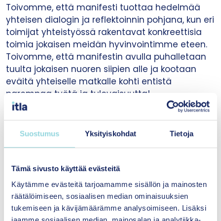
Toivomme, että manifesti tuottaa hedelmää
yhteisen dialogin ja reflektoinnin pohjana, kun eri
toimijat yhteistyössä rakentavat konkreettisia
toimia jokaisen meidän hyvinvointimme eteen.
Toivomme, että manifestin avulla puhalletaan
tuulta jokaisen nuoren siipien alle ja kootaan
eväitä yhteiselle matkalle kohti entistä
parempaa työtä ja tulevaisuutta!
Suostumus
Yksityiskohdat
Tietoja
Lisätietoja
Tämä sivusto käyttää evästeitä
Käytämme evästeitä tarjoamamme sisällön ja mainosten
räätälöimiseen, sosiaalisen median ominaisuuksien
tukemiseen ja kävijämäärämme analysoimiseen. Lisäksi
jaamme sosiaalisen median, mainosalan ja analytiikka-