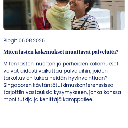
Blogit
|
22.06.2026
Johdetaanko sotea suoritteilla?
Tässä blogissa Itlan kehitysjohtaja Marika
Tammeaid pohtii lasten, nuorten ja perheiden
hyvinvointiin vaikuttavien päätösten ja
palveluiden ajankohtaisia ilmiöitä. Tällä kertaa
aiheena on suoritejohtaminen, joka paraikaa
pohdituttaa hyvinvointialueiden kehittämisessä
ja johtamisessa.