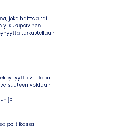
a, joka haittaa tai
n ylisukupolvinen
eköyhyyttä tarkastellaan
erheköyhyyttä voidaan
ulevaisuuteen voidaan
u- ja
a politiikassa