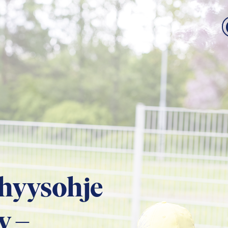
hyysohje
y –