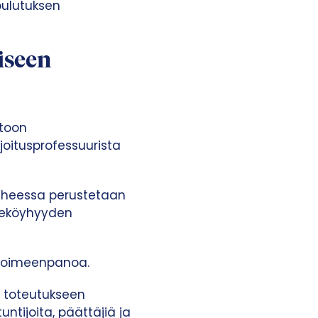
oulutuksen
iseen
stoon
joitusprofessuurista
aiheessa perustetaan
rheköyhyyden
 toimeenpanoa.
 toteutukseen
ntijoita, päättäjiä ja