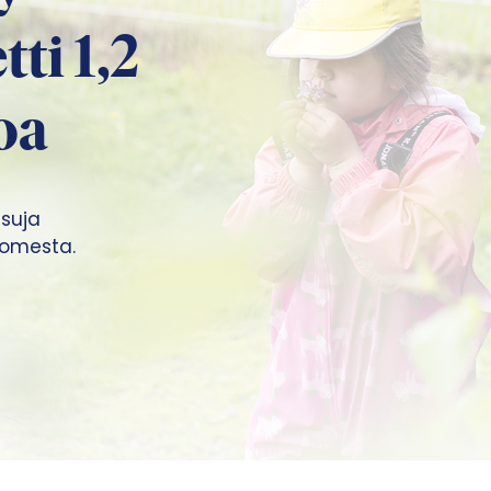
ti 1,2
oa
isuja
uomesta.