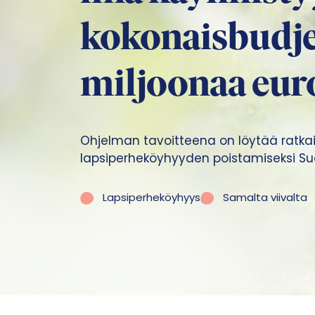
kokonaisbudjet
miljoonaa eur
Ohjelman tavoitteena on löytää ratka
lapsiperheköyhyyden poistamiseksi S
Lapsiperheköyhyys
Samalta viivalta