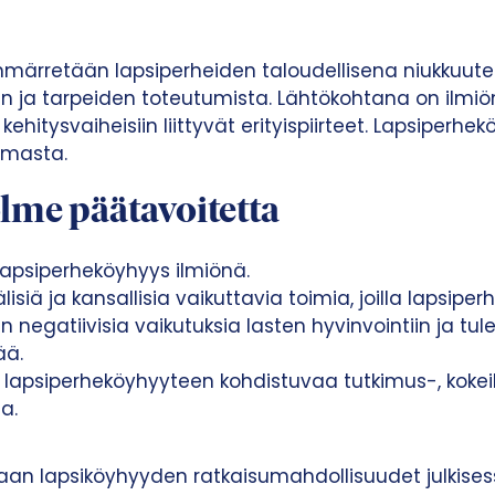
ärretään lapsiperheiden taloudellisena niukkuuten
en ja tarpeiden toteutumista. Lähtökohtana on ilmiö
kehitysvaiheisiin liittyvät erityispiirteet. Lapsiperh
lmasta.
me päätavoitetta
psiperheköyhyys ilmiönä.
isiä ja kansallisia vaikuttavia toimia, joilla lapsip
en negatiivisia vaikutuksia lasten hyvinvointiin ja t
ää.
 lapsiperheköyhyyteen kohdistuvaa tutkimus-, kokeil
a.
an lapsiköyhyyden ratkaisumahdollisuudet julkisess