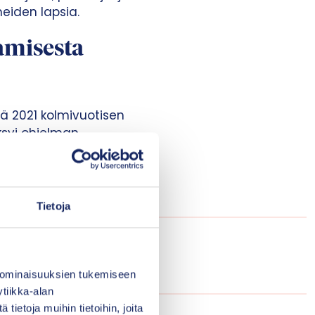
eiden lapsia.
amisesta
ä 2021 kolmivuotisen
ksyi ohjelman
kolmelle vuodelle.
npanosta.
Tietoja
lma on jo herättänyt
tta ongelmasta ja sen
ari.
 ominaisuuksien tukemiseen
tiikka-alan
ietoja muihin tietoihin, joita