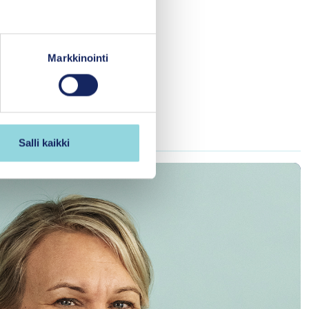
nsäätiön strategista
a ja edistää lasten
kija- ja
Markkinointi
iseen
tämisohjelmassa myös
tijoiden kotimainen
kkaan liittyen.
Salli kaikki