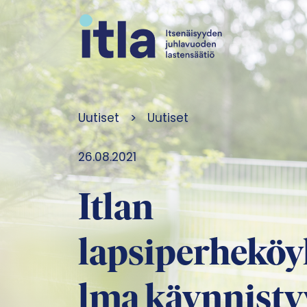
Siirry sisältöön
Uutiset
>
Uutiset
26.08.2021
Itlan
lapsiperheköy
lma käynnisty