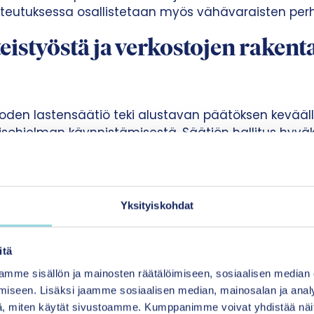
toteutuksessa osallistetaan myös vähävaraisten perh
istyöstä ja verkostojen rakent
oden lastensäätiö teki alustavan päätöksen kevääll
isohjelman käynnistämisestä. Säätiön hallitus hyvä
telman 25.8.2021 sekä 1,2 miljoonan euron budjetin 
ina Ristikari
johtaa ohjelmaa ja vastaa sen toimee
Yksityiskohdat
a lähdemme liikkeelle tutkimusyhteistyöstä. Ohje
itä
ja tärkeänä tavoitteena on myös nostaa tietoisuu
kaisukeinoista koko yhteiskunnassa”, kertoo Ristik
mme sisällön ja mainosten räätälöimiseen, sosiaalisen median
iseen. Lisäksi jaamme sosiaalisen median, mainosalan ja analy
, miten käytät sivustoamme. Kumppanimme voivat yhdistää näitä t