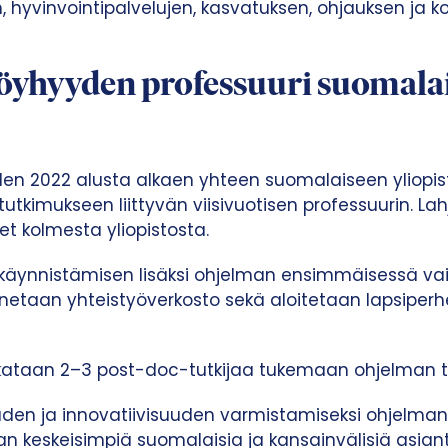
, hyvinvointipalvelujen, kasvatuksen, ohjauksen ja k
öyhyyden professuuri suomala
den 2022 alusta alkaen yhteen suomalaiseen yliopi
tkimukseen liittyvän viisivuotisen professuurin. Lah
t kolmesta yliopistosta.
n käynnistämisen lisäksi ohjelman ensimmäisessä v
netaan yhteistyöverkosto sekä aloitetaan lapsipe
lkataan 2–3 post-doc-tutkijaa tukemaan ohjelman
den ja innovatiivisuuden varmistamiseksi ohjelman
 keskeisimpiä suomalaisia ja kansainvälisiä asiantu