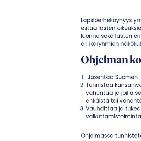
Lapsiperheköyhyys ymm
estää lasten oikeuksi
luonne sekä lasten eri 
eri ikäryhmien näköku
Ohjelman kol
Jäsentää Suomen la
Tunnistaa kansainväl
vähentää ja joilla s
ehkäistä tai vähent
Vauhdittaa ja tukea
vaikuttamistoiminta
Ohjelmassa tunnisteta