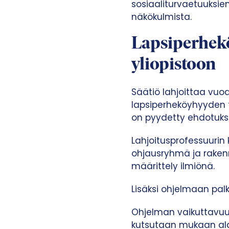
sosiaaliturvaetuuksien
näkökulmista.
Lapsiperhek
yliopistoon
Säätiö lahjoittaa vuo
lapsiperheköyhyyden tu
on pyydetty ehdotukse
Lahjoitusprofessuuri
ohjausryhmä ja raken
määrittely ilmiönä.
Lisäksi ohjelmaan pa
Ohjelman vaikuttavuu
kutsutaan mukaan alan