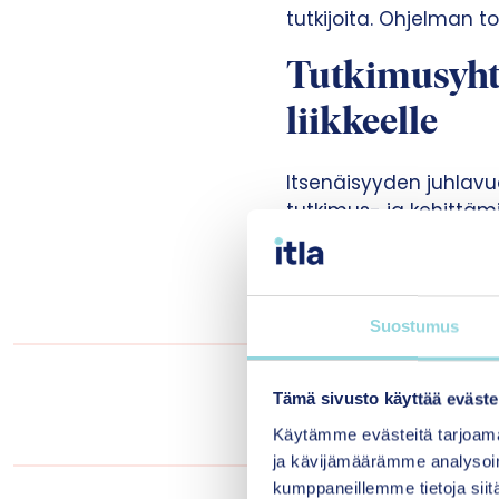
tutkijoita. Ohjelman 
Tutkimusyhte
liikkeelle
Itsenäisyyden juhlavu
tutkimus- ja kehittäm
täsmennetyn työsuunni
Itlan kehitysjohtaja
Ti
Suostumus
”Tämän syksyn aikan
Tämä sivusto käyttää eväste
paljon kiinnostusta 
rat
Käytämme evästeitä tarjoama
ja kävijämäärämme analysoim
kumppaneillemme tietoja siitä