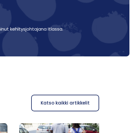
inut kehitysjohtajana Itlassa.
Katso kaikki artikkelit