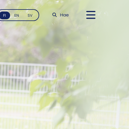
Hae
FI
EN
SV