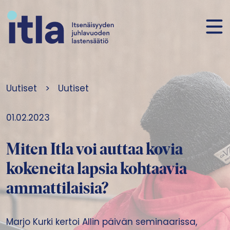
Siirry sisältöön
Uutiset
>
Uutiset
01.02.2023
Miten Itla voi auttaa kovia
kokeneita lapsia kohtaavia
ammattilaisia?
Marjo Kurki kertoi Allin päivän seminaarissa,