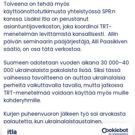
Toiveena on tehdä myös
käyttöönottotutkimusta yhteistyössä SPR:n
kanssa. Lisäksi Itla on perustanut
asiantuntijaverkoston, joka koordinoi TRT-
menetelmän levittämistä kansallisesti. Allin
päivän seminaarin pääjärjestäjä, Alli Paasikiven
säätiö, on osa tätä verkostoa.
Suomeen odotetaan vuoden aikana 30 000–40
000 ukrainalaista pakolaista lisää. Siksi tässä
vaiheessa tavoitteena on auttaa ukrainalaisia
perheitä vaikuttavalla tavalla, mutta jatkossa
TRT-menetelmää voidaan käyttää myös muille
kohderyhmille.
Kurjen puheenvuoron jälkeen työ sai arvokasta
palautetta, kun ukrainalaistaustainen,
Väestöliitossa harjoittelijana oleva Diakonia-