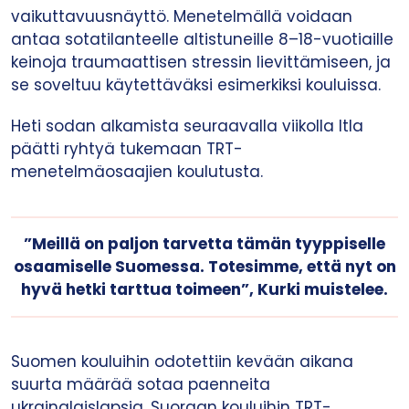
vaikuttavuusnäyttö. Menetelmällä voidaan
antaa sotatilanteelle altistuneille 8–18-vuotiaille
keinoja traumaattisen stressin lievittämiseen, ja
se soveltuu käytettäväksi esimerkiksi kouluissa.
Heti sodan alkamista seuraavalla viikolla Itla
päätti ryhtyä tukemaan TRT-
menetelmäosaajien koulutusta.
”Meillä on paljon tarvetta tämän tyyppiselle
osaamiselle Suomessa. Totesimme, että nyt on
hyvä hetki tarttua toimeen”, Kurki muistelee.
Suomen kouluihin odotettiin kevään aikana
suurta määrää sotaa paenneita
ukrainalaislapsia. Suoraan kouluihin TRT-