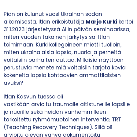
Pian on kulunut vuosi Ukrainan sodan
alkamisesta. Itlan erikoistutkija
Marjo Kurki
kertoi
31.1.2023 järjestetyssä Allin päivän seminaarissa,
miten vuoden takainen järkytys sai Itlan
toimimaan. Kurki kollegoineen mietti tuolloin,
miten ukrainalaisia lapsia, nuoria ja perheitä
voitaisiin parhaiten auttaa. Millaisia näyttöön
perustuvia menetelmiä voitaisiin tarjota kovia
kokeneita lapsia kohtaavien ammattilaisten
avuksi?
Itlan Kasvun tuessa oli
vastikään
arvioitu
traumalle altistuneille lapsille
ja nuorille sekä heidän vanhemmilleen
tarkoitettu ryhmämuotoinen interventio, TRT
(Teaching Recovery Techniques). Sillä oli
arvioitu olevan vahva dokumentoitu