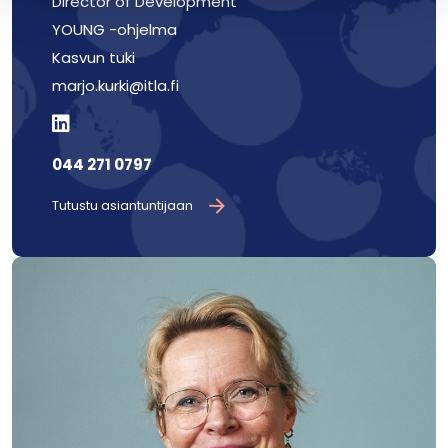
Director of Development
YOUNG -ohjelma
Kasvun tuki
marjo.kurki@itla.fi
044 271 0797
Tutustu asiantuntijaan