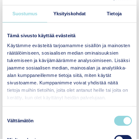
ammattikorkeakoulun opiskelija esitti kauniin
kiitoksensa tuesta ukrainalaisille.
Suostumus
Yksityiskohdat
Tietoja
Allin päivän seminaarin Tiedekulmassa järjestivät
Alli Paasikiven säätiö, Itla ja Väestöliitto.
Tämä sivusto käyttää evästeitä
Teema: Perheet ja perheellistyvät 2020-luvun
Käytämme evästeitä tarjoamamme sisällön ja mainosten
Suomessa – tilastot ja tutkimukset vaikuttavien
räätälöimiseen, sosiaalisen median ominaisuuksien
käytännön ratkaisujen ja perhepolitiikan tukena
tukemiseen ja kävijämäärämme analysoimiseen. Lisäksi
jaamme sosiaalisen median, mainosalan ja analytiikka-
Tallenne seminaarista löytyy täältä.
alan kumppaneillemme tietoja siitä, miten käytät
sivustoamme. Kumppanimme voivat yhdistää näitä
tietoja muihin tietoihin, joita olet antanut heille tai joita on
kerätty, kun olet käyttänyt heidän palvelujaan.
Lisätietoja
S
Välttämätön
u
o
s